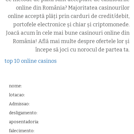
online din România? Majoritatea casinourilor
online acceptă plăți prin carduri de credit/debit,
portofele electronice și chiar și criptomonede.
Joacă acum în cele mai bune casinouri online din
România! Află mai multe despre ofertele lor și
începe să joci cu norocul de partea ta.
top 10 online casinos
nome:
lotacao:
Admissao:
desligamento:
aposentadoria:
falecimento: