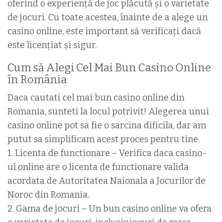
oferind o experiență de joc plăcută și o varietate
de jocuri. Cu toate acestea, înainte de a alege un
casino online, este important să verificați dacă
este licențiat și sigur.
Cum să Alegi Cel Mai Bun Casino Online
în România
Daca cautati cel mai bun casino online din
Romania, sunteti la locul potrivit! Alegerea unui
casino online pot sa fie o sarcina dificila, dar am
putut sa simplificam acest proces pentru tine.
1. Licenta de functionare – Verifica daca casino-
ul online are o licenta de functionare valida
acordata de Autoritatea Naionala a Jocurilor de
Noroc din Romania.
2. Gama de jocuri – Un bun casino online va ofera