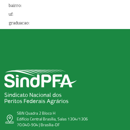
bairro:
uf:
graduacao:
SBN Quadra 2 Bloco H
Edifício Central Brasília, Salas 1304/1306
70.040-904 | Brasília-DF