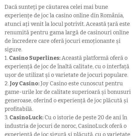
Dacă sunteți pe căutarea celei mai bune
experiențe de joc la casino online din România,
atunci ați venit la locul potrivit. Această țară este
renumită pentru gama largă de casinouri online
de încredere care oferă jocuri emoționante și
sigure.
1.
Casino Superlines:
Această platformă oferă o
experiență de joc de înaltă calitate, cu o interfață
ușor de utilizat și o varietate de jocuri populare.
2.
Joy Casino:
Joy Casino este cunoscut pentru
game-urile lor de calitate superioară și bonusuri
generoase, oferind o experiență de joc plăcută și
profitabilă.
3.
CasinoLuck:
Cu o istorie de peste 20 de ani în
industria de jocuri de noroc, CasinoLuck oferă o
experiență de joc sigură și plăcută, cu o varietate