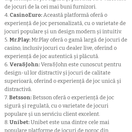
de jocuri de la cei mai buni furnizori.
4.
CasinoEuro:
Această platformă oferă o
experiență de joc personalizată, cu o varietate de
jocuri populare și un design modern și intuitiv.
5.
Mr.Play:
Mr.Play oferă o gamă largă de jocuri de
casino, inclusiv jocuri cu dealer live, oferind o
experiență de joc autentică și plăcută.
6.
Vera&John:
Vera&John este cunoscut pentru
design-ul lor distractiv și jocuri de calitate
superioară, oferind o experiență de joc unică și
distractivă.
7.
Betsson:
Betsson oferă o experiență de joc
sigură și regulată, cu o varietate de jocuri
populare și un serviciu client excelent.
8.
Unibet:
Unibet este una dintre cele mai
populare platforme de jocuri de noroc din