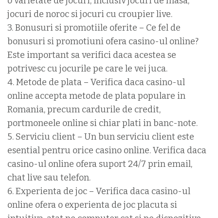
o varietate de jocuri, inclusiv jocuri de masa,
jocuri de noroc si jocuri cu croupier live.
3. Bonusuri si promotiile oferite – Ce fel de
bonusuri si promotiuni ofera casino-ul online?
Este important sa verifici daca acestea se
potrivesc cu jocurile pe care le vei juca.
4. Metode de plata – Verifica daca casino-ul
online accepta metode de plata populare in
Romania, precum cardurile de credit,
portmoneele online si chiar plati in banc-note.
5. Serviciu client – Un bun serviciu client este
esential pentru orice casino online. Verifica daca
casino-ul online ofera suport 24/7 prin email,
chat live sau telefon.
6. Experienta de joc – Verifica daca casino-ul
online ofera o experienta de joc placuta si