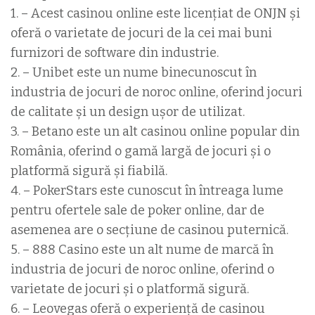
1. – Acest casinou online este licențiat de ONJN și
oferă o varietate de jocuri de la cei mai buni
furnizori de software din industrie.
2. – Unibet este un nume binecunoscut în
industria de jocuri de noroc online, oferind jocuri
de calitate și un design ușor de utilizat.
3. – Betano este un alt casinou online popular din
România, oferind o gamă largă de jocuri și o
platformă sigură și fiabilă.
4. – PokerStars este cunoscut în întreaga lume
pentru ofertele sale de poker online, dar de
asemenea are o secțiune de casinou puternică.
5. – 888 Casino este un alt nume de marcă în
industria de jocuri de noroc online, oferind o
varietate de jocuri și o platformă sigură.
6. – Leovegas oferă o experiență de casinou