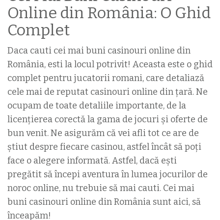
Online din România: O Ghid
Complet
Daca cauti cei mai buni casinouri online din
România, esti la locul potrivit! Aceasta este o ghid
complet pentru jucatorii romani, care detaliază
cele mai de reputat casinouri online din țară. Ne
ocupam de toate detaliile importante, de la
licențierea corectă la gama de jocuri și oferte de
bun venit. Ne asigurăm că vei afli tot ce are de
știut despre fiecare casinou, astfel încât să poți
face o alegere informată. Astfel, dacă ești
pregătit să începi aventura în lumea jocurilor de
noroc online, nu trebuie să mai cauti. Cei mai
buni casinouri online din România sunt aici, să
înceapăm!