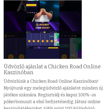
Üdvözlő ajánlat a Chicken Road Online
Kaszinóban
Üdvözlünk a Chicken Road Online Kaszinóban!
Nyújtunk egy melegüdvözlő ajánlatot minden új
játékos számára. Regisztrálj és kapsz 100%-os
pókerbonuszt a első befizetésedig. Játssz online
kaszinójátékainkat, több mint 100 különböző