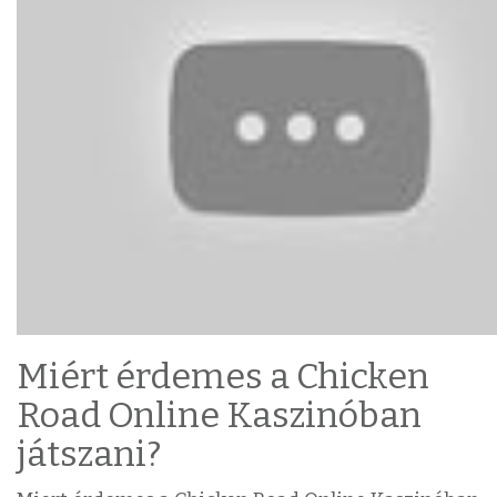
Miért érdemes a Chicken
Road Online Kaszinóban
játszani?