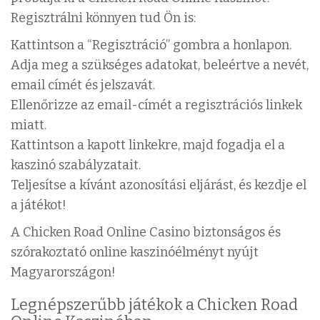
Regisztrálni könnyen tud Ön is:
Kattintson a “Regisztráció” gombra a honlapon.
Adja meg a szükséges adatokat, beleértve a nevét,
email címét és jelszavát.
Ellenőrizze az email-címét a regisztrációs linkek
miatt.
Kattintson a kapott linkekre, majd fogadja el a
kaszinó szabályzatait.
Teljesítse a kívánt azonosítási eljárást, és kezdje el
a játékot!
A Chicken Road Online Casino biztonságos és
szórakoztató online kaszinóélményt nyújt
Magyarországon!
Legnépszerűbb játékok a Chicken Road