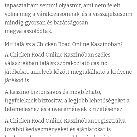
tapasztaltam semmi olyasmit, ami nem felelt
volna meg a várakozásomnak, és a visszajelzéseim
mindig gyorsan és barátságosan
megválaszolódtak.
Mit találsz a Chicken Road Online Kaszinóban?
A Chicken Road Online Kaszinóban széles
választékban találsz szórakoztató casino
játékokat, amelyek között megtalálható a kedvenc
játékod is.
A kaszinó biztonságos és megbízható,
ügyfeleknek biztosítva a legjobb lehetőségeket a
tétemeléshez és a nyeremények kifizetéséhez.
A Chicken Road Online Kaszinóban regisztrálva
további kedvezményeket és ajánlatokat is