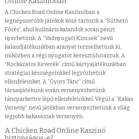
Online Kaszinóban
A Chicken Road Online Kaszinóban a
legnépszerűbb játékok közé tartozik a “Süthető
Főzés”, ahol kulináris kalandok során pénzt
nyerhetünk. A “Vadnyugati Kincsek” nevű
kalandjátékunkban aranyat termelhetünk ki,
miközben a régi nyugatot keresztülutazzuk. A
“Kockázatos Keverék” című kártyajátékunkban
stratégiai készségeinkkel legyőzhetjük
ellenfeleinket. A “Gyors Tánc” című
társasjátékunk során versenyezhetünk
táncparkettre lépő ellenfeleinkkel. Végül a “Kakas
Verseny” nevű játékban versenyezhetünk a világ
legjobb kakasainak versenyén.
A Chicken Road Online Kaszinó
biztonságos-e?