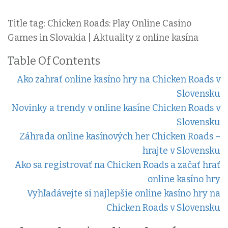
Title tag: Chicken Roads: Play Online Casino
Games in Slovakia | Aktuality z online kasína
Table Of Contents
Ako zahrať online kasíno hry na Chicken Roads v
Slovensku
Novinky a trendy v online kasíne Chicken Roads v
Slovensku
Záhrada online kasínových her Chicken Roads –
hrajte v Slovensku
Ako sa registrovať na Chicken Roads a začať hrať
online kasíno hry
Vyhľadávejte si najlepšie online kasíno hry na
Chicken Roads v Slovensku