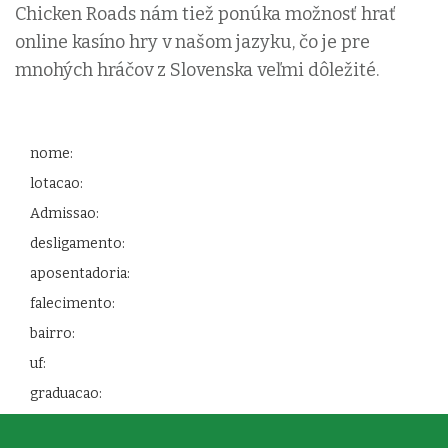
Chicken Roads nám tiež ponúka možnosť hrať
online kasíno hry v našom jazyku, čo je pre
mnohých hráčov z Slovenska veľmi dôležité.
nome:
lotacao:
Admissao:
desligamento:
aposentadoria:
falecimento:
bairro:
uf:
graduacao: