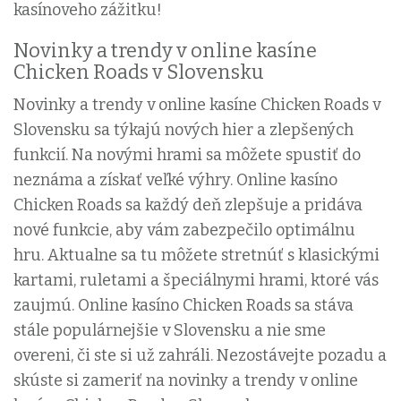
kasínoveho zážitku!
Novinky a trendy v online kasíne
Chicken Roads v Slovensku
Novinky a trendy v online kasíne Chicken Roads v
Slovensku sa týkajú nových hier a zlepšených
funkcií. Na novými hrami sa môžete spustiť do
neznáma a získať veľké výhry. Online kasíno
Chicken Roads sa každý deň zlepšuje a pridáva
nové funkcie, aby vám zabezpečilo optimálnu
hru. Aktualne sa tu môžete stretnúť s klasickými
kartami, ruletami a špeciálnymi hrami, ktoré vás
zaujmú. Online kasíno Chicken Roads sa stáva
stále populárnejšie v Slovensku a nie sme
overeni, či ste si už zahráli. Nezostávejte pozadu a
skúste si zameriť na novinky a trendy v online