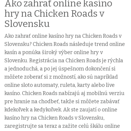
Ako zahrať online kasíno
hry na Chicken Roads v
Slovensku
Ako zahrať online kasíno hry na Chicken Roads v
Slovensku? Chicken Roads následuje trend online
kasín a ponúka široký výber online hry v
Slovenku. Registrácia na Chicken Roads je rýchla
a jednoduchá, a po jej úspešnom dokončení si
môžete zoberať si z možností, ako sú napríklad
online sloto automaty, ruleta, karty alebo live
kasíno. Chicken Roads nabízajú aj mobilnú verziu
pre hranie na chodbeť, takže si môžete zabávať
kdekoľvek a kedykoľvek. Ak ste zaujatí o online
kasíno hry na Chicken Roads v Slovensku,
zaregistrujte sa teraz a zažite celú škálu online