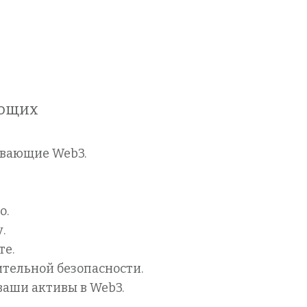
ающих
ивающие Web3.
о.
.
те.
тельной безопасности.
ваши активы в Web3.