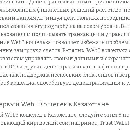
действии с Децентрализованными Приложениями 
трализованных финансовых решений растет. Во-п
ивами напрямую, минуя центральных посредников
спользования кryptography на высоком уровне. В
ользователям подписывать транзакции и управля
вание Web3 кошелька позволяет избежать пробле
нные заморозки счетов. В-пятых, Web3 кошельки
ователям управлять своими данными и сохранять
ть в ICO и других децентрализованных финансир
кие как поддержка нескольких блокчейнов и вс
Web3 кошелька способствует децентрализации и
Первый Web3 Кошелек в Казахстане
й Web3 кошелёк в Казахстане, следуйте этим 8 п
вающий киргизский сом, например, Trust Wallet 