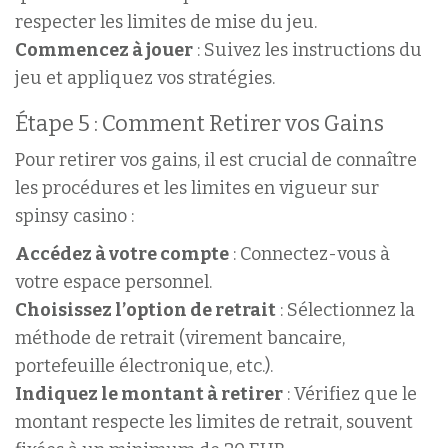
respecter les limites de mise du jeu.
Commencez à jouer
: Suivez les instructions du
jeu et appliquez vos stratégies.
Étape 5 : Comment Retirer vos Gains
Pour retirer vos gains, il est crucial de connaître
les procédures et les limites en vigueur sur
spinsy casino :
Accédez à votre compte
: Connectez-vous à
votre espace personnel.
Choisissez l’option de retrait
: Sélectionnez la
méthode de retrait (virement bancaire,
portefeuille électronique, etc.).
Indiquez le montant à retirer
: Vérifiez que le
montant respecte les limites de retrait, souvent