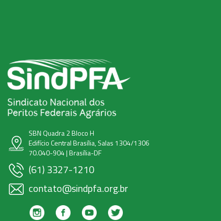
SBN Quadra 2 Bloco H
Edifício Central Brasília, Salas 1304/1306
70.040-904 | Brasília-DF
(61) 3327-1210
contato@sindpfa.org.br