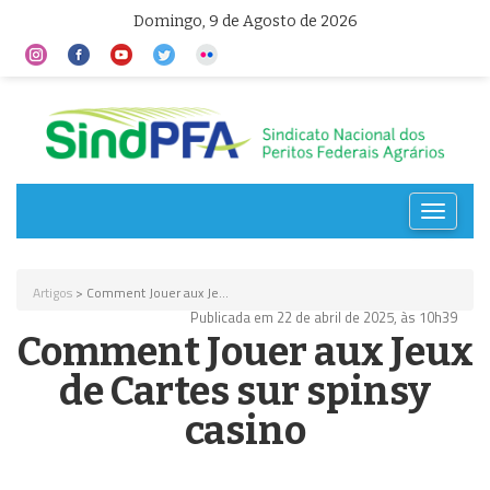
Domingo, 9 de Agosto de 2026
Toggle
navigat
Artigos
> Comment Jouer aux Je...
Publicada em 22 de abril de 2025, às 10h39
Comment Jouer aux Jeux
de Cartes sur spinsy
casino