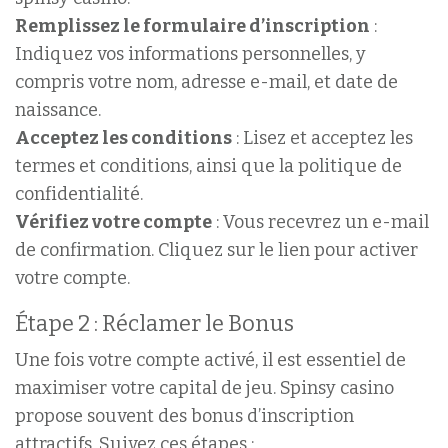
Remplissez le formulaire d’inscription
:
Indiquez vos informations personnelles, y
compris votre nom, adresse e-mail, et date de
naissance.
Acceptez les conditions
: Lisez et acceptez les
termes et conditions, ainsi que la politique de
confidentialité.
Vérifiez votre compte
: Vous recevrez un e-mail
de confirmation. Cliquez sur le lien pour activer
votre compte.
Étape 2 : Réclamer le Bonus
Une fois votre compte activé, il est essentiel de
maximiser votre capital de jeu. Spinsy casino
propose souvent des bonus d’inscription
attractifs. Suivez ces étapes :