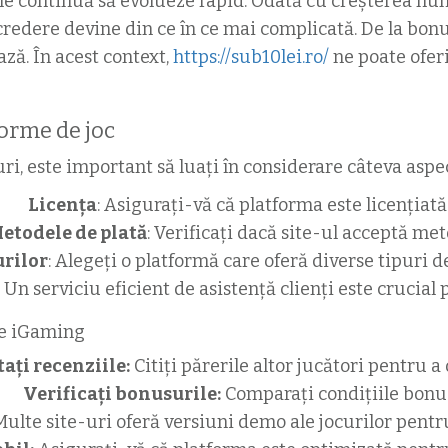
ine continuă să evolueze rapid. Odată cu creșterea num
ncredere devine din ce în ce mai complicată. De la bonu
ază. În acest context,
https://sub10lei.ro/
ne poate oferi
orme de joc
ri, este important să luați în considerare câteva aspe
Licența
: Asigurați-vă că platforma este licenția
etodele de plată
: Verificați dacă site-ul acceptă me
urilor
: Alegeți o platformă care oferă diverse tipuri d
: Un serviciu eficient de asistență clienți este crucia
te iGaming
ați recenziile:
Citiți părerile altor jucători pentru 
Verificați bonusurile:
Comparați condițiile bonusu
ulte site-uri oferă versiuni demo ale jocurilor pentru 