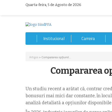
Quarta-feira, 5 de Agosto de 2026
Institucional
Carreira
Artigos
> Compararea opțiunil...
Compararea opț
Un studiu recent a arătat că, contrar cre
bonusuri mai mici dar constante, în locul
analiză detaliată a opțiunilor disponibi