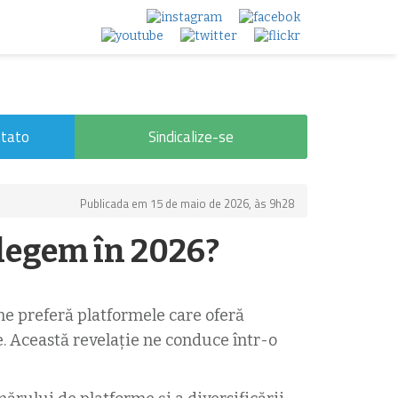
tato
Sindicalize-se
Publicada em 15 de maio de 2026, às 9h28
alegem în 2026?
ne preferă platformele care oferă
e. Această revelație ne conduce într-o