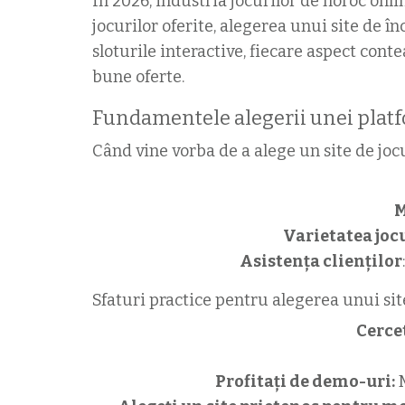
În 2026, industria jocurilor de noroc onl
jocurilor oferite, alegerea unui site de î
sloturile interactive, fiecare aspect conte
bune oferte.
Fundamentele alegerii unei platf
Când vine vorba de a alege un site de jocu
M
Varietatea joc
Asistența clienților
Sfaturi practice pentru alegerea unui si
Cercet
Profitați de demo-uri:
M