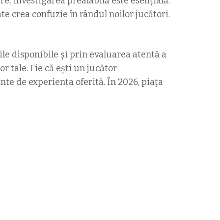
re; investigarea prealabilă este esențială.
e crea confuzie în rândul noilor jucători.
le disponibile și prin evaluarea atentă a
r tale. Fie că ești un jucător
nte de experiența oferită. În 2026, piața