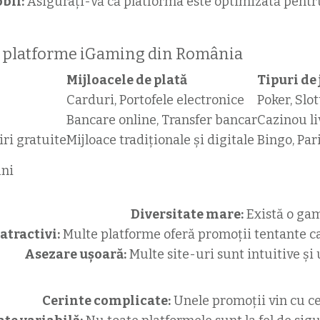
bil:
Asigurați-vă că platforma este optimizată pentru 
or platforme iGaming din România
Mijloacele de plată
Tipuri de
Carduri, Portofele electronice
Poker, Slot
Bancare online, Transfer bancar
Cazinou li
iri gratuite
Mijloace tradiționale și digitale
Bingo, Par
uni
Diversitate mare:
Există o gam
atractivi:
Multe platforme oferă promoții tentante ca
Asezare ușoară:
Multe site-uri sunt intuitive și 
Cerinte complicate:
Unele promoții vin cu cer