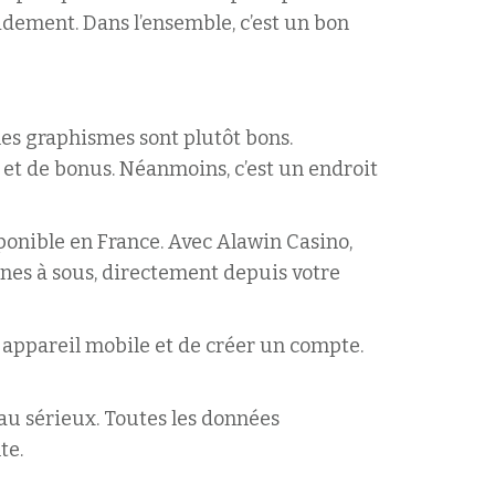
dement. Dans l’ensemble, c’est un bon
 les graphismes sont plutôt bons.
 et de bonus. Néanmoins, c’est un endroit
sponible en France. Avec Alawin Casino,
hines à sous, directement depuis votre
e appareil mobile et de créer un compte.
 au sérieux. Toutes les données
te.