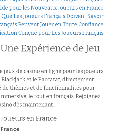
uide pour les Nouveaux Joueurs en France
e Que Les Joueurs Français Doivent Savoir
 Français Peuvent Jouer en Toute Confiance
lication Conçue pour Les Joueurs Français
: Une Expérience de Jeu
e jeux de casino en ligne pour les joueurs
e Blackjack et le Baccarat, directement
é de thèmes et de fonctionnalités pour
immersive, le tout en français. Rejoignez
asino dès maintenant.
 Joueurs en France
 France