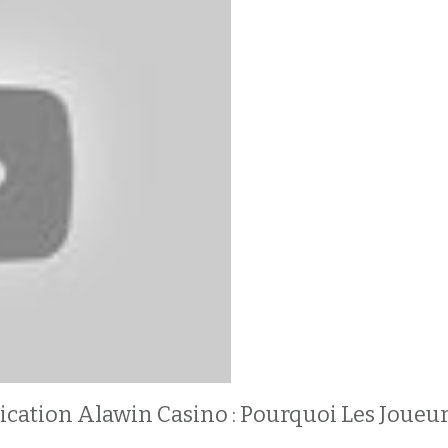
pplication Alawin Casino : Pourquoi Les Joue