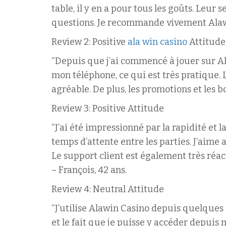
table, il y en a pour tous les goûts. Leu
questions. Je recommande vivement Alawin
Review 2: Positive
ala win casino
Attitude
“Depuis que j’ai commencé à jouer sur Ala
mon téléphone, ce qui est très pratique. L
agréable. De plus, les promotions et les bo
Review 3: Positive Attitude
“J’ai été impressionné par la rapidité et l
temps d’attente entre les parties. J’aime 
Le support client est également très réac
– François, 42 ans.
Review 4: Neutral Attitude
“J’utilise Alawin Casino depuis quelques 
et le fait que je puisse y accéder depui