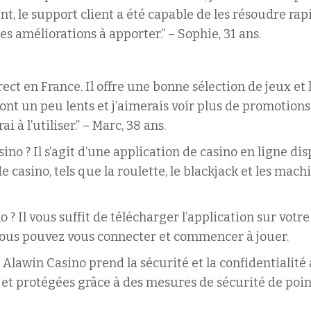
le support client a été capable de les résoudre rapi
es améliorations à apporter.” – Sophie, 31 ans.
ect en France. Il offre une bonne sélection de jeux et
nt un peu lents et j’aimerais voir plus de promotions
 à l’utiliser.” – Marc, 38 ans.
o ? Il s’agit d’une application de casino en ligne di
 casino, tels que la roulette, le blackjack et les mac
 Il vous suffit de télécharger l’application sur votr
vous pouvez vous connecter et commencer à jouer.
, Alawin Casino prend la sécurité et la confidentialité
 et protégées grâce à des mesures de sécurité de poin