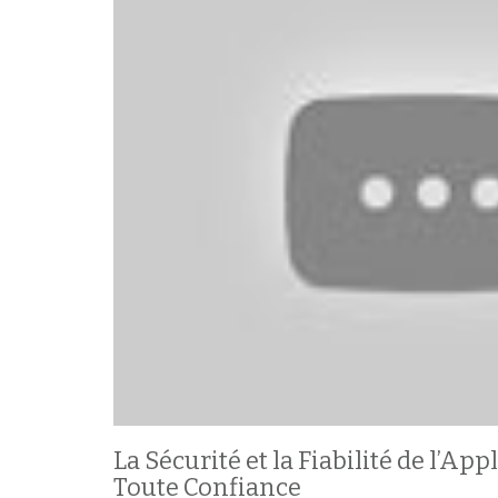
La Sécurité et la Fiabilité de l’A
Toute Confiance