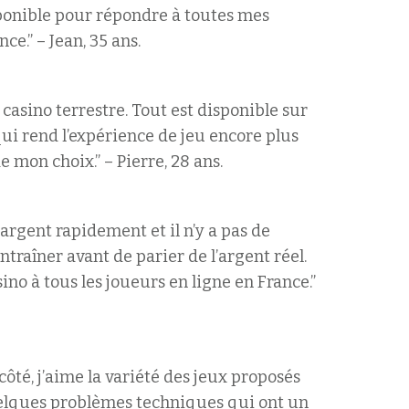
isponible pour répondre à toutes mes
e.” – Jean, 35 ans.
casino terrestre. Tout est disponible sur
qui rend l’expérience de jeu encore plus
e mon choix.” – Pierre, 28 ans.
hargent rapidement et il n’y a pas de
ntraîner avant de parier de l’argent réel.
no à tous les joueurs en ligne en France.”
ôté, j’aime la variété des jeux proposés
 quelques problèmes techniques qui ont un