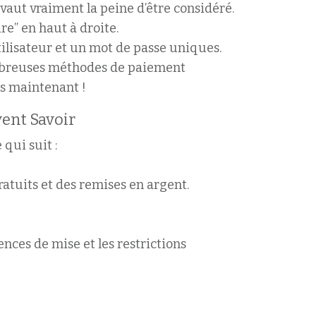
vaut vraiment la peine d’être considéré.
re” en haut à droite.
tilisateur et un mot de passe uniques.
nombreuses méthodes de paiement
ès maintenant !
vent Savoir
qui suit :
ratuits et des remises en argent.
nces de mise et les restrictions