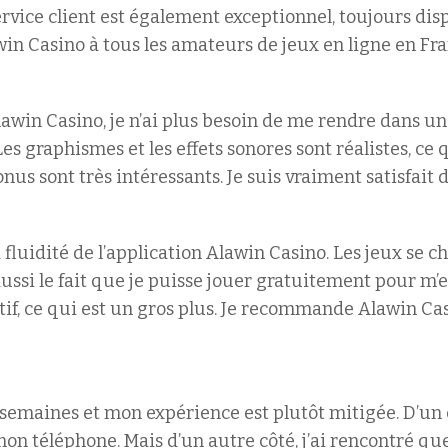
r service client est également exceptionnel, toujours d
 Casino à tous les amateurs de jeux en ligne en Franc
win Casino, je n’ai plus besoin de me rendre dans un 
es graphismes et les effets sonores sont réalistes, ce 
nus sont très intéressants. Je suis vraiment satisfait d
a fluidité de l’application Alawin Casino. Les jeux se c
aussi le fait que je puisse jouer gratuitement pour m’e
tif, ce qui est un gros plus. Je recommande Alawin Casi
semaines et mon expérience est plutôt mitigée. D’un c
s mon téléphone. Mais d’un autre côté, j’ai rencontré