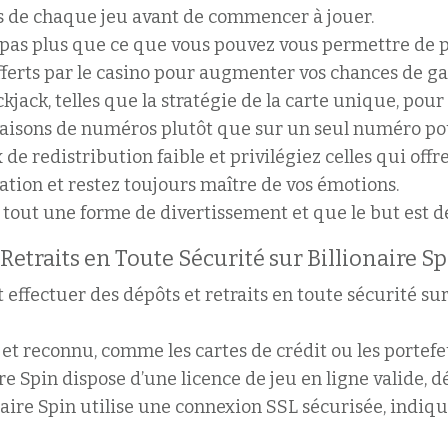
tés de chaque jeu avant de commencer à jouer.
z pas plus que ce que vous pouvez vous permettre de 
offerts par le casino pour augmenter vos chances de ga
ckjack, telles que la stratégie de la carte unique, pou
binaisons de numéros plutôt que sur un seul numéro p
 de redistribution faible et privilégiez celles qui offr
tation et restez toujours maître de vos émotions.
nt tout une forme de divertissement et que le but est d
etraits en Toute Sécurité sur Billionaire S
ectuer des dépôts et retraits en toute sécurité sur 
et reconnu, comme les cartes de crédit ou les portefe
aire Spin dispose d’une licence de jeu en ligne valide,
naire Spin utilise une connexion SSL sécurisée, indiq