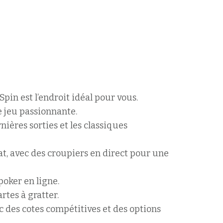
pin est l’endroit idéal pour vous.
e jeu passionnante.
nières sorties et les classiques
arat, avec des croupiers en direct pour une
poker en ligne.
rtes à gratter.
avec des cotes compétitives et des options