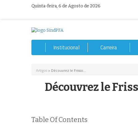
Quinta-feira, 6 de Agosto de 2026
Institucional
Carreira
Artigos
> Découvrez le Frisso...
Découvrez le Friss
Table Of Contents