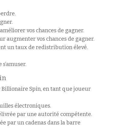
perdre.
gner.
r améliorer vos chances de gagner.
our augmenter vos chances de gagner.
ent un taux de redistribution élevé.
e s’amuser.
pin
Billionaire Spin, en tant que joueur
uilles électroniques.
 délivrée par une autorité compétente.
uée par un cadenas dans la barre