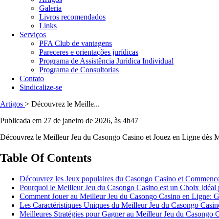
Galeria
Livros recomendados
Links
Serviços
PFA Club de vantagens
Pareceres e orientações jurídicas
Programa de Assistência Jurídica Individual
Programa de Consultorias
Contato
Sindicalize-se
Artigos
> Découvrez le Meille...
Publicada em 27 de janeiro de 2026, às 4h47
Découvrez le Meilleur Jeu du Casongo Casino et Jouez en Ligne dès 
Table Of Contents
Découvrez les Jeux populaires du Casongo Casino et Commence
Pourquoi le Meilleur Jeu du Casongo Casino est un Choix Idéal
Comment Jouer au Meilleur Jeu du Casongo Casino en Ligne: G
Les Caractéristiques Uniques du Meilleur Jeu du Casongo Casi
Meilleures Stratégies pour Gagner au Meilleur Jeu du Casongo 