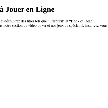
à Jouer en Ligne
t découvrez des titres tels que “Starburst” et “Book of Dead”.
s notre section de vidéo poker et nos jeux de spécialité. Inscrivez-vous