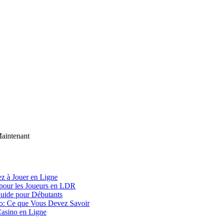
Maintenant
z à Jouer en Ligne
 pour les Joueurs en LDR
uide pour Débutants
no: Ce que Vous Devez Savoir
Casino en Ligne