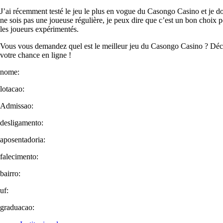
J’ai récemment testé le jeu le plus en vogue du Casongo Casino et je dois 
ne sois pas une joueuse régulière, je peux dire que c’est un bon choix 
les joueurs expérimentés.
Vous vous demandez quel est le meilleur jeu du Casongo Casino ? Découv
votre chance en ligne !
nome:
lotacao:
Admissao:
desligamento:
aposentadoria:
falecimento:
bairro:
uf:
graduacao: