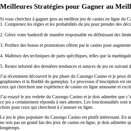
Meilleures Stratégies pour Gagner au Meil
Si vous cherchez à gagner gros au meilleur jeu de casino en ligne du Ca
1. Comprenez les règles et les probabilités du jeu pour prendre des déci
2. Gérez votre bankroll de manière responsable en définissant des limites
3. Profitez des bonus et promotions offerts par le casino pour augment
4. Maîtrisez des techniques de paris spécifiques, telles que la martingal
5. Restez informé des dernières tendances et astuces de jeu en suivant d
J’ai récemment découvert le jeu phare du Casongo Casino et je peux dire
graphismes et la fluidité du gameplay. Le processus d’inscription est si
ceux qui cherchent une expérience de casino en ligne amusante et exc
J’ai essayé le jeu vedette du Casongo Casino et je dois admettre que c’
ce jeu a certainement répondu à mes attentes. Les fonctionnalités sont i
choix pour ceux qui cherchent à s’amuser en ligne.
Le jeu le plus populaire du Casongo Casino est plutôt intéressant. En ta
ne sois pas un grand fan des jeux de casino en ligne, je dois admettre 
longtemps.