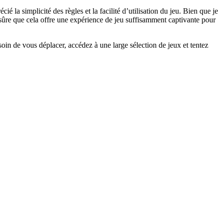
é la simplicité des règles et la facilité d’utilisation du jeu. Bien que je
s sûre que cela offre une expérience de jeu suffisamment captivante pour
in de vous déplacer, accédez à une large sélection de jeux et tentez