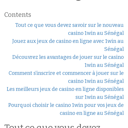
Contents
Tout ce que vous devez savoir sur le nouveau
casino 1win au Sénégal
Jouez aux jeux de casino en ligne avec 1win au
Sénégal
Découvrez les avantages de jouer sur le casino
1win au Sénégal
Comment s’inscrire et commencer à jouer sur le
casino 1win au Sénégal
Les meilleurs jeux de casino en ligne disponibles
sur 1win au Sénégal
Pourquoi choisir le casino 1win pour vos jeux de
casino en ligne au Sénégal
Tout ce que vous devez