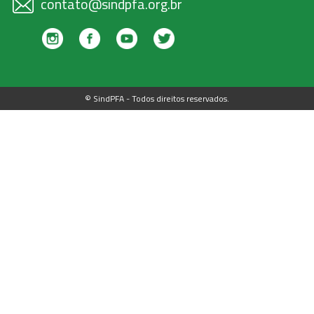
contato@sindpfa.org.br
© SindPFA - Todos direitos reservados.