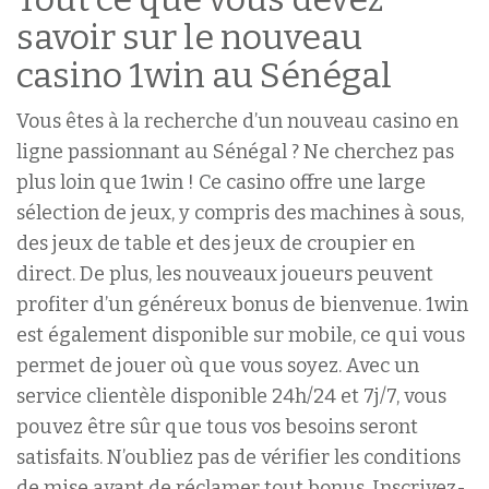
savoir sur le nouveau
casino 1win au Sénégal
Vous êtes à la recherche d’un nouveau casino en
ligne passionnant au Sénégal ? Ne cherchez pas
plus loin que 1win ! Ce casino offre une large
sélection de jeux, y compris des machines à sous,
des jeux de table et des jeux de croupier en
direct. De plus, les nouveaux joueurs peuvent
profiter d’un généreux bonus de bienvenue. 1win
est également disponible sur mobile, ce qui vous
permet de jouer où que vous soyez. Avec un
service clientèle disponible 24h/24 et 7j/7, vous
pouvez être sûr que tous vos besoins seront
satisfaits. N’oubliez pas de vérifier les conditions
de mise avant de réclamer tout bonus. Inscrivez-