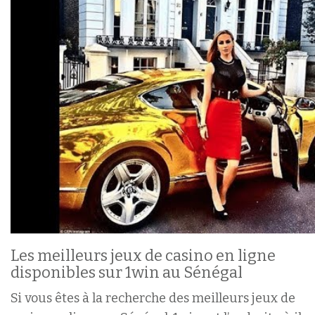
Les meilleurs jeux de casino en ligne
disponibles sur 1win au Sénégal
Si vous êtes à la recherche des meilleurs jeux de