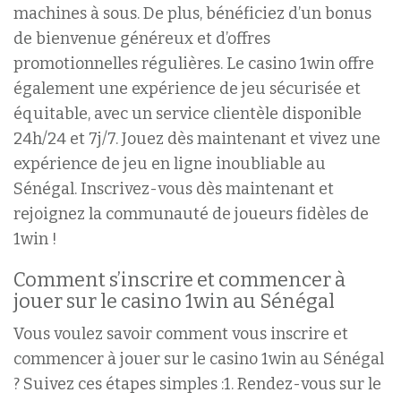
machines à sous. De plus, bénéficiez d’un bonus
de bienvenue généreux et d’offres
promotionnelles régulières. Le casino 1win offre
également une expérience de jeu sécurisée et
équitable, avec un service clientèle disponible
24h/24 et 7j/7. Jouez dès maintenant et vivez une
expérience de jeu en ligne inoubliable au
Sénégal. Inscrivez-vous dès maintenant et
rejoignez la communauté de joueurs fidèles de
1win !
Comment s’inscrire et commencer à
jouer sur le casino 1win au Sénégal
Vous voulez savoir comment vous inscrire et
commencer à jouer sur le casino 1win au Sénégal
? Suivez ces étapes simples :1. Rendez-vous sur le