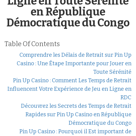
Ligne en Toute Sérénité
en République
Démocratique du Congo
Table Of Contents
Comprendre les Délais de Retrait sur Pin Up
Casino : Une Étape Importante pour Jouer en
Toute Sérénité
Pin Up Casino : Comment Les Temps de Retrait
Influencent Votre Expérience de Jeu en Ligne en
RDC
Découvrez les Secrets des Temps de Retrait
Rapides sur Pin Up Casino en République
Démocratique du Congo
Pin Up Casino : Pourquoi il Est important de