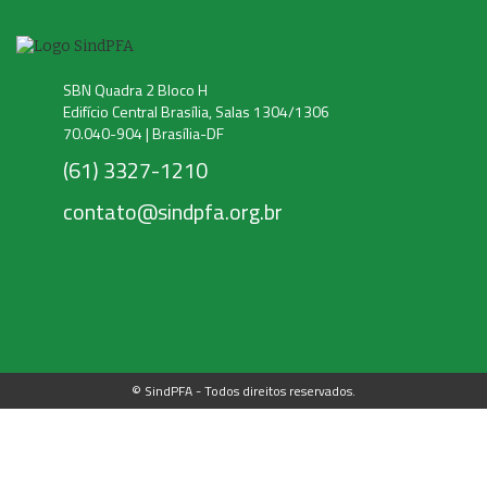
SBN Quadra 2 Bloco H
Edifício Central Brasília, Salas 1304/1306
70.040-904 | Brasília-DF
(61) 3327-1210
contato@sindpfa.org.br
© SindPFA - Todos direitos reservados.