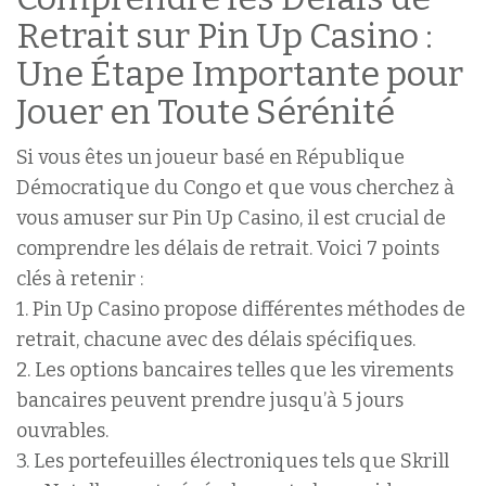
Retrait sur Pin Up Casino :
Une Étape Importante pour
Jouer en Toute Sérénité
Si vous êtes un joueur basé en République
Démocratique du Congo et que vous cherchez à
vous amuser sur Pin Up Casino, il est crucial de
comprendre les délais de retrait. Voici 7 points
clés à retenir :
1. Pin Up Casino propose différentes méthodes de
retrait, chacune avec des délais spécifiques.
2. Les options bancaires telles que les virements
bancaires peuvent prendre jusqu’à 5 jours
ouvrables.
3. Les portefeuilles électroniques tels que Skrill