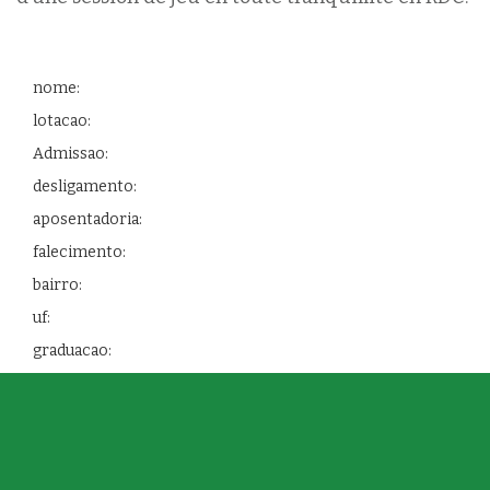
nome:
lotacao:
Admissao:
desligamento:
aposentadoria:
falecimento:
bairro:
uf:
graduacao: