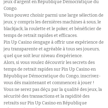
jeux d’argent en République Démocratique du
Congo.
Vous pouvez choisir parmi une large sélection de
jeux, y compris les dernières machines à sous, le
blackjack, la roulette et le poker, et bénéficier de
temps de retrait rapides et efficaces.
Pin Up Casino s’engage à offrir une expérience de
jeu transparente et agréable à tous ses joueurs,
quel que soit leur niveau d’expérience.
Alors, si vous voulez découvrir les secrets des
temps de retrait rapides sur Pin Up Casino en
République Démocratique du Congo, inscrivez-
vous dès maintenant et commencez à jouer !
Vous ne serez pas déçu par la qualité des jeux, la
sécurité des transactions et la rapidité des
retraits sur Pin Up Casino en République