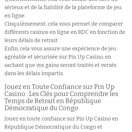
sérieux et de la fiabilité de la plateforme de jeu
en ligne.
Cinquièmement, cela vous permet de comparer
différents casinos en ligne en RDC en fonction de
leurs délais de retrait.
Enfin, cela vous assure une expérience de jeu
agréable et sécurisée sur Pin Up Casino, en
sachant que vos gains seront traités et versés
dans les délais impartis.
Jouez en Toute Confiance sur Pin Up
Casino : Les Clés pour Comprendre les
Temps de Retrait en République
Démocratique du Congo
Jouez en toute confiance sur Pin Up Casino en
République Démocratique du Congo et