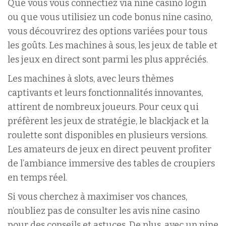
Que vous vous connectiez via nine casino login
ou que vous utilisiez un code bonus nine casino,
vous découvrirez des options variées pour tous
les goûts. Les machines à sous, les jeux de table et
les jeux en direct sont parmi les plus appréciés.
Les machines à slots, avec leurs thèmes
captivants et leurs fonctionnalités innovantes,
attirent de nombreux joueurs. Pour ceux qui
préfèrent les jeux de stratégie, le blackjack et la
roulette sont disponibles en plusieurs versions.
Les amateurs de jeux en direct peuvent profiter
de l’ambiance immersive des tables de croupiers
en temps réel.
Si vous cherchez à maximiser vos chances,
n’oubliez pas de consulter les avis nine casino
pour des conseils et astuces. De plus, avec un nine