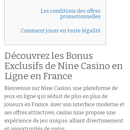
Les conditions des offres
promotionnelles
Comment jouer en toute légalité
Découvrez les Bonus
Exclusifs de Nine Casino en
Ligne en France
Bienvenue sur Nine Casino, une plateforme de
jeux en ligne qui séduit de plus en plus de
joueurs en France. Avec son interface moderne et
ses offres attractives, casino nine propose une
expérience de jeu unique, alliant divertissement
et opportunités de gains.