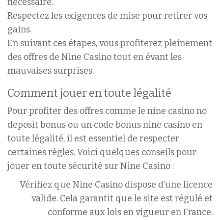
nécessaire.
Respectez les exigences de mise pour retirer vos
gains.
En suivant ces étapes, vous profiterez pleinement
des offres de Nine Casino tout en évant les
mauvaises surprises.
Comment jouer en toute légalité
Pour profiter des offres comme le nine casino no
deposit bonus ou un code bonus nine casino en
toute légalité, il est essentiel de respecter
certaines règles. Voici quelques conseils pour
jouer en toute sécurité sur Nine Casino :
Vérifiez que Nine Casino dispose d’une licence
valide. Cela garantit que le site est régulé et
conforme aux lois en vigueur en France.