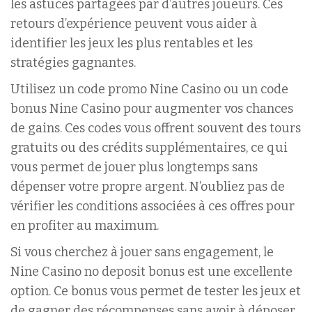
les astuces partagées par d’autres joueurs. Ces
retours d’expérience peuvent vous aider à
identifier les jeux les plus rentables et les
stratégies gagnantes.
Utilisez un code promo Nine Casino ou un code
bonus Nine Casino pour augmenter vos chances
de gains. Ces codes vous offrent souvent des tours
gratuits ou des crédits supplémentaires, ce qui
vous permet de jouer plus longtemps sans
dépenser votre propre argent. N’oubliez pas de
vérifier les conditions associées à ces offres pour
en profiter au maximum.
Si vous cherchez à jouer sans engagement, le
Nine Casino no deposit bonus est une excellente
option. Ce bonus vous permet de tester les jeux et
de gagner des récompenses sans avoir à déposer