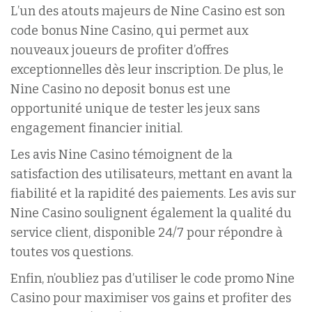
L’un des atouts majeurs de Nine Casino est son
code bonus Nine Casino, qui permet aux
nouveaux joueurs de profiter d’offres
exceptionnelles dès leur inscription. De plus, le
Nine Casino no deposit bonus est une
opportunité unique de tester les jeux sans
engagement financier initial.
Les avis Nine Casino témoignent de la
satisfaction des utilisateurs, mettant en avant la
fiabilité et la rapidité des paiements. Les avis sur
Nine Casino soulignent également la qualité du
service client, disponible 24/7 pour répondre à
toutes vos questions.
Enfin, n’oubliez pas d’utiliser le code promo Nine
Casino pour maximiser vos gains et profiter des