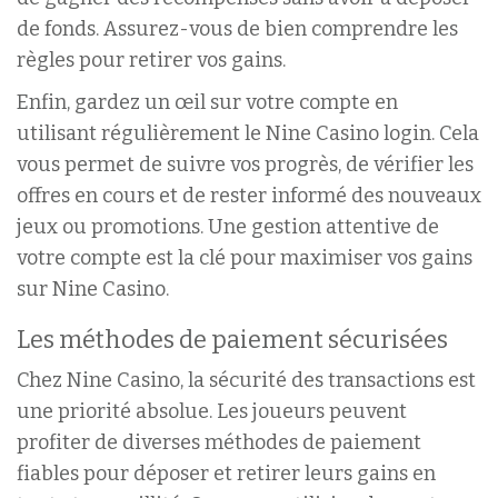
de fonds. Assurez-vous de bien comprendre les
règles pour retirer vos gains.
Enfin, gardez un œil sur votre compte en
utilisant régulièrement le Nine Casino login. Cela
vous permet de suivre vos progrès, de vérifier les
offres en cours et de rester informé des nouveaux
jeux ou promotions. Une gestion attentive de
votre compte est la clé pour maximiser vos gains
sur Nine Casino.
Les méthodes de paiement sécurisées
Chez Nine Casino, la sécurité des transactions est
une priorité absolue. Les joueurs peuvent
profiter de diverses méthodes de paiement
fiables pour déposer et retirer leurs gains en