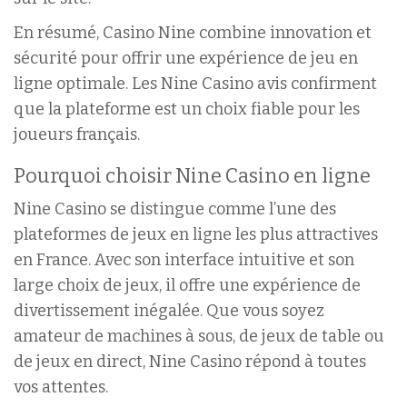
En résumé, Casino Nine combine innovation et
sécurité pour offrir une expérience de jeu en
ligne optimale. Les Nine Casino avis confirment
que la plateforme est un choix fiable pour les
joueurs français.
Pourquoi choisir Nine Casino en ligne
Nine Casino se distingue comme l’une des
plateformes de jeux en ligne les plus attractives
en France. Avec son interface intuitive et son
large choix de jeux, il offre une expérience de
divertissement inégalée. Que vous soyez
amateur de machines à sous, de jeux de table ou
de jeux en direct, Nine Casino répond à toutes
vos attentes.