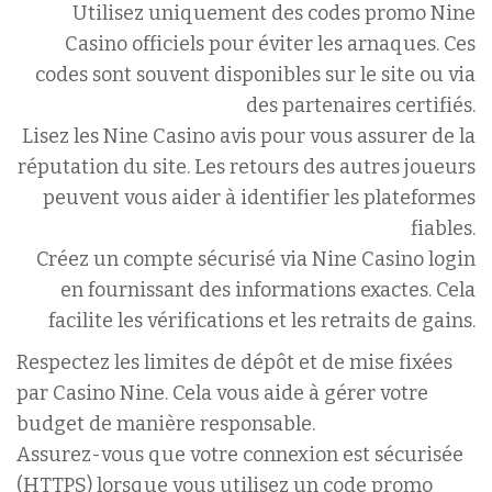
Utilisez uniquement des codes promo Nine
Casino officiels pour éviter les arnaques. Ces
codes sont souvent disponibles sur le site ou via
des partenaires certifiés.
Lisez les Nine Casino avis pour vous assurer de la
réputation du site. Les retours des autres joueurs
peuvent vous aider à identifier les plateformes
fiables.
Créez un compte sécurisé via Nine Casino login
en fournissant des informations exactes. Cela
facilite les vérifications et les retraits de gains.
Respectez les limites de dépôt et de mise fixées
par Casino Nine. Cela vous aide à gérer votre
budget de manière responsable.
Assurez-vous que votre connexion est sécurisée
(HTTPS) lorsque vous utilisez un code promo