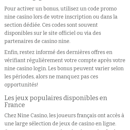
Pour activer un bonus, utilisez un code promo
nine casino lors de votre inscription ou dans la
section dédiée. Ces codes sont souvent
disponibles sur le site officiel ou via des
partenaires de casino nine.
Enfin, restez informé des dernières offres en
vérifiant régulièrement votre compte après votre
nine casino login. Les bonus peuvent varier selon
les périodes, alors ne manquez pas ces
opportunités!
Les jeux populaires disponibles en
France
Chez Nine Casino, les joueurs français ont accès à
une large sélection de jeux de casino en ligne.