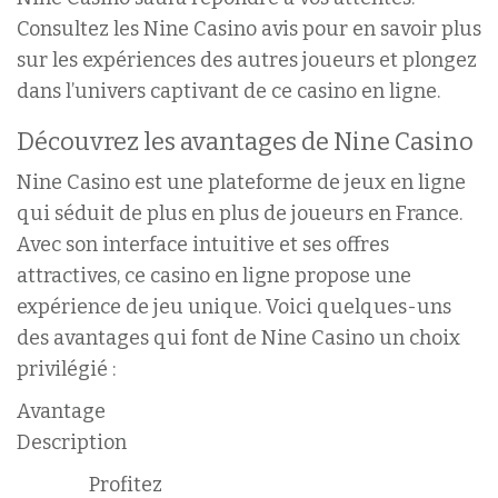
Consultez les Nine Casino avis pour en savoir plus
sur les expériences des autres joueurs et plongez
dans l’univers captivant de ce casino en ligne.
Découvrez les avantages de Nine Casino
Nine Casino est une plateforme de jeux en ligne
qui séduit de plus en plus de joueurs en France.
Avec son interface intuitive et ses offres
attractives, ce casino en ligne propose une
expérience de jeu unique. Voici quelques-uns
des avantages qui font de Nine Casino un choix
privilégié :
Avantage
Description
Profitez