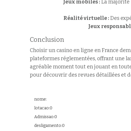
Jeux mobiles :
La majorité 
Réalité virtuelle :
Des expé
Jeux responsable
Conclusion
Choisir un casino en ligne en France dema
plateformes réglementées, offrant une l
agréable moment tout en jouant en toute 
pour découvrir des revues détaillées et d
nome:
lotacao:0
Admissao:0
desligamento:0