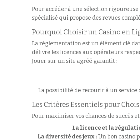
Pour accéder à une sélection rigoureuse 
spécialisé qui propose des revues complèt
Pourquoi Choisir un Casino en L
La réglementation est un élément clé dans
délivre les licences aux opérateurs respe
Jouer sur un site agréé garantit :
La possibilité de recourir à un service 
Les Critères Essentiels pour Chois
Pour maximiser vos chances de succès et p
La licence et la régulati
La diversité des jeux :
Un bon casino pr