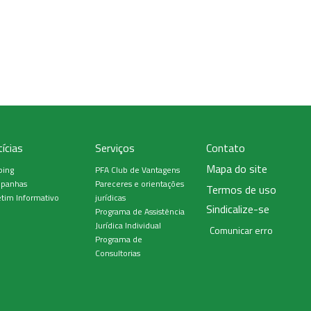
ícias
Serviços
Contato
Mapa do site
ping
PFA Club de Vantagens
panhas
Pareceres e orientações
Termos de uso
tim Informativo
jurídicas
Sindicalize-se
Programa de Assistência
Jurídica Individual
Comunicar erro
Programa de
Consultorias