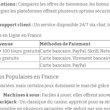
otions :
Comparez les offres de bienvenue, les bonus 
égiez les plateformes offrant plusieurs options sécuris
support client :
Un service disponible 24/7 via chat, 
s en Ligne en France
nvenue
Méthodes de Paiement
 100 tours gratuits
Carte bancaire, PayPal, Skrill, Nete
 gratuits
Carte bancaire, Virement bancair
Carte bancaire, PayPal
lus Populaires en France
variées, mais certains jeux dominent le marché grâce à 
Machines à sous :
Faciles à jouer, elles offrent souv
ackjack :
Un classique du casino, apprécié pour sa str
ponible en plusieurs variantes, elle séduit par son s