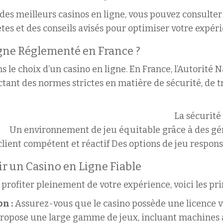
des meilleurs casinos en ligne, vous pouvez consulte
es et des conseils avisés pour optimiser votre expéri
igne Réglementé en France ?
 le choix d’un casino en ligne. En France, l’Autorité N
ctant des normes strictes en matière de sécurité, de 
La sécurité
Un environnement de jeu équitable grâce à des gén
client compétent et réactif
Des options de jeu respons
ir un Casino en Ligne Fiable
rofiter pleinement de votre expérience, voici les pri
on :
Assurez-vous que le casino possède une licence v
opose une large gamme de jeux, incluant machines à so