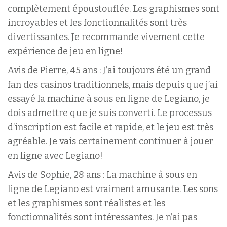
complètement époustouflée. Les graphismes sont
incroyables et les fonctionnalités sont très
divertissantes. Je recommande vivement cette
expérience de jeu en ligne!
Avis de Pierre, 45 ans : J’ai toujours été un grand
fan des casinos traditionnels, mais depuis que j’ai
essayé la machine à sous en ligne de Legiano, je
dois admettre que je suis converti. Le processus
d’inscription est facile et rapide, et le jeu est très
agréable. Je vais certainement continuer à jouer
en ligne avec Legiano!
Avis de Sophie, 28 ans : La machine à sous en
ligne de Legiano est vraiment amusante. Les sons
et les graphismes sont réalistes et les
fonctionnalités sont intéressantes. Je n’ai pas