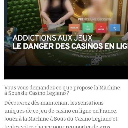
Vous vous demandez ce que propose la Machine
à Sous du Casino Legiano ?
Découvrez dès maintenant les sensations
uniques de ce jeu de casino en ligne en France.
Jouez à la Machine à Sous du Casino Legiano et
tentez votre chance pour remporter de gros