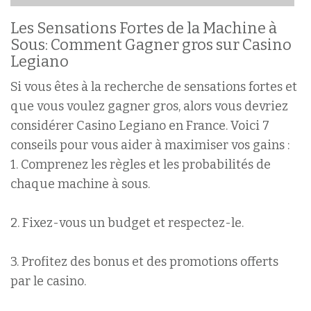
Les Sensations Fortes de la Machine à
Sous: Comment Gagner gros sur Casino
Legiano
Si vous êtes à la recherche de sensations fortes et
que vous voulez gagner gros, alors vous devriez
considérer Casino Legiano en France. Voici 7
conseils pour vous aider à maximiser vos gains :
1. Comprenez les règles et les probabilités de
chaque machine à sous.
2. Fixez-vous un budget et respectez-le.
3. Profitez des bonus et des promotions offerts
par le casino.