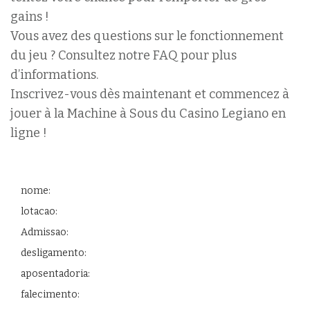
gains !
Vous avez des questions sur le fonctionnement
du jeu ? Consultez notre FAQ pour plus
d’informations.
Inscrivez-vous dès maintenant et commencez à
jouer à la Machine à Sous du Casino Legiano en
ligne !
nome:
lotacao:
Admissao:
desligamento:
aposentadoria:
falecimento: