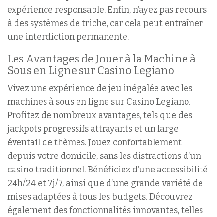
expérience responsable. Enfin, n’ayez pas recours
à des systèmes de triche, car cela peut entraîner
une interdiction permanente.
Les Avantages de Jouer à la Machine à
Sous en Ligne sur Casino Legiano
Vivez une expérience de jeu inégalée avec les
machines à sous en ligne sur Casino Legiano.
Profitez de nombreux avantages, tels que des
jackpots progressifs attrayants et un large
éventail de thèmes. Jouez confortablement
depuis votre domicile, sans les distractions d’un
casino traditionnel. Bénéficiez d’une accessibilité
24h/24 et 7j/7, ainsi que d’une grande variété de
mises adaptées à tous les budgets. Découvrez
également des fonctionnalités innovantes, telles