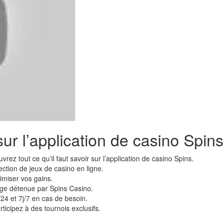
 sur l’application de casino Spi
z tout ce qu’il faut savoir sur l’application de casino Spins.
ection de jeux de casino en ligne.
imiser vos gains.
elge détenue par Spins Casino.
/24 et 7j/7 en cas de besoin.
icipez à des tournois exclusifs.