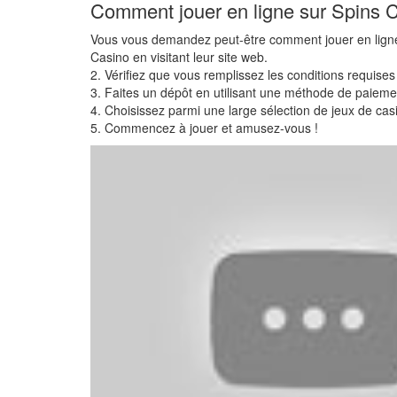
Comment jouer en ligne sur Spins 
Vous vous demandez peut-être comment jouer en ligne
Casino en visitant leur site web.
2. Vérifiez que vous remplissez les conditions requises
3. Faites un dépôt en utilisant une méthode de paieme
4. Choisissez parmi une large sélection de jeux de casi
5. Commencez à jouer et amusez-vous !