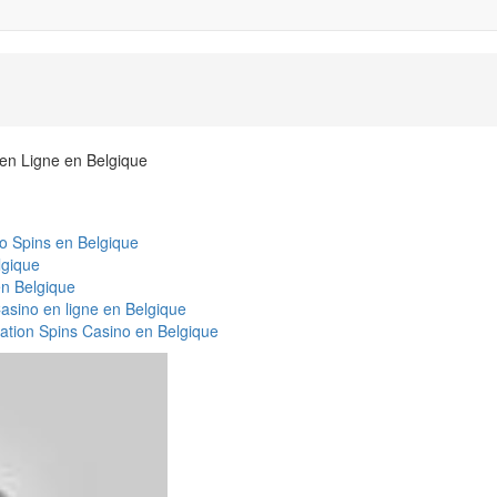
 en Ligne en Belgique
ino Spins en Belgique
lgique
en Belgique
asino en ligne en Belgique
cation Spins Casino en Belgique