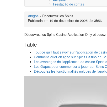
Prestação de contas
Artigos
> Découvrez les Spins...
Publicada em 19 de dezembro de 2025, às 3h56
Découvrez les Spins Casino Application Only et Jouez
Table
Tout ce qu’il faut savoir sur l’application de cas
Comment jouer en ligne sur Spins Casino en Be
Les avantages de l’application de casino Spins 
Les étapes pour commencer à jouer sur Spins C
Découvrez les fonctionnalités uniques de l’appli