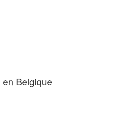
ns en Belgique