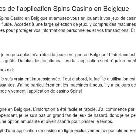
es de l’application Spins Casino en Belgique
n Spins Casino en Belgique et amusez-vous en jouant à vos jeux de casi
 fluide. Accédez à une large sélection de jeux, y compris des machines
ées pour protéger vos informations personnelles et vos transactions. Et 
 je ne peux plus m’arrêter de jouer en ligne en Belgique! L’interface es
les goûts. De plus, les fonctionnalités de l’application sont régulièremen
ars old:
 je suis vraiment impressionnée. Tout d’abord, la facilité d’utilisatio
ssantes. J’aime particulièrement les machines à sous, il y a toujours de
nde vivement l’application de casino Spins!
ligne en Belgique. L’inscription a été facile et rapide. J’ai commencé 
Cependant, je ne suis pas un grand fan de jeux de hasard, donc je ne pens
une option amusante et divertissante pour passer le temps.
git d’une application de casino en ligne exclusivement disponible en Bel