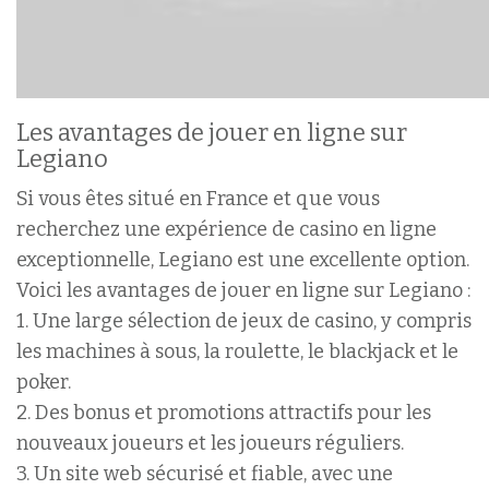
Les avantages de jouer en ligne sur
Legiano
Si vous êtes situé en France et que vous
recherchez une expérience de casino en ligne
exceptionnelle, Legiano est une excellente option.
Voici les avantages de jouer en ligne sur Legiano :
1. Une large sélection de jeux de casino, y compris
les machines à sous, la roulette, le blackjack et le
poker.
2. Des bonus et promotions attractifs pour les
nouveaux joueurs et les joueurs réguliers.
3. Un site web sécurisé et fiable, avec une