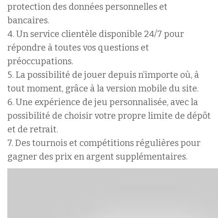
protection des données personnelles et
bancaires.
4. Un service clientèle disponible 24/7 pour
répondre à toutes vos questions et
préoccupations.
5. La possibilité de jouer depuis n’importe où, à
tout moment, grâce à la version mobile du site.
6. Une expérience de jeu personnalisée, avec la
possibilité de choisir votre propre limite de dépôt
et de retrait.
7. Des tournois et compétitions régulières pour
gagner des prix en argent supplémentaires.