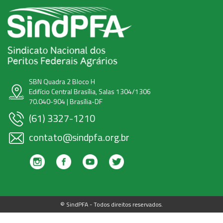
SBN Quadra 2 Bloco H
Edifício Central Brasília, Salas 1304/1306
70.040-904 | Brasília-DF
(61) 3327-1210
contato@sindpfa.org.br
© SindPFA - Todos direitos reservados.