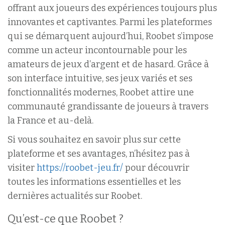
offrant aux joueurs des expériences toujours plus
innovantes et captivantes. Parmi les plateformes
qui se démarquent aujourd’hui, Roobet s’impose
comme un acteur incontournable pour les
amateurs de jeux d’argent et de hasard. Grâce à
son interface intuitive, ses jeux variés et ses
fonctionnalités modernes, Roobet attire une
communauté grandissante de joueurs à travers
la France et au-delà.
Si vous souhaitez en savoir plus sur cette
plateforme et ses avantages, n’hésitez pas à
visiter
https://roobet-jeu.fr/
pour découvrir
toutes les informations essentielles et les
dernières actualités sur Roobet.
Qu’est-ce que Roobet ?