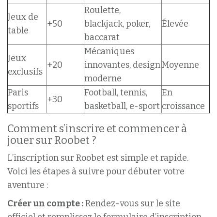
Roulette,
Jeux de
+50
blackjack, poker,
Élevée
table
baccarat
Mécaniques
Jeux
+20
innovantes, design
Moyenne
exclusifs
moderne
Paris
Football, tennis,
En
+30
sportifs
basketball, e-sport
croissance
Comment s’inscrire et commencer à
jouer sur Roobet ?
L’inscription sur Roobet est simple et rapide.
Voici les étapes à suivre pour débuter votre
aventure :
Créer un compte :
Rendez-vous sur le site