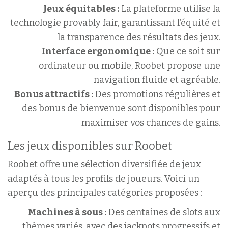
Jeux équitables :
La plateforme utilise la
technologie provably fair, garantissant l’équité et
la transparence des résultats des jeux.
Interface ergonomique :
Que ce soit sur
ordinateur ou mobile, Roobet propose une
navigation fluide et agréable.
Bonus attractifs :
Des promotions régulières et
des bonus de bienvenue sont disponibles pour
maximiser vos chances de gains.
Les jeux disponibles sur Roobet
Roobet offre une sélection diversifiée de jeux
adaptés à tous les profils de joueurs. Voici un
aperçu des principales catégories proposées :
Machines à sous :
Des centaines de slots aux
thèmes variés, avec des jackpots progressifs et