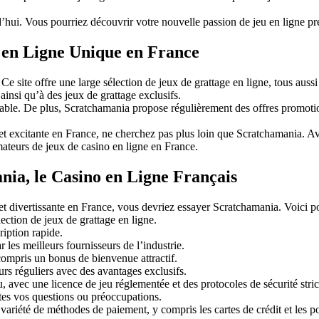
hui. Vous pourriez découvrir votre nouvelle passion de jeu en ligne pré
 en Ligne Unique en France
e site offre une large sélection de jeux de grattage en ligne, tous auss
 ainsi qu’à des jeux de grattage exclusifs.
gréable. De plus, Scratchamania propose régulièrement des offres promotio
et excitante en France, ne cherchez pas plus loin que Scratchamania. Av
mateurs de jeux de casino en ligne en France.
ia, le Casino en Ligne Français
et divertissante en France, vous devriez essayer Scratchamania. Voici p
ection de jeux de grattage en ligne.
ription rapide.
les meilleurs fournisseurs de l’industrie.
ompris un bonus de bienvenue attractif.
rs réguliers avec des avantages exclusifs.
, avec une licence de jeu réglementée et des protocoles de sécurité stric
utes vos questions ou préoccupations.
variété de méthodes de paiement, y compris les cartes de crédit et les po