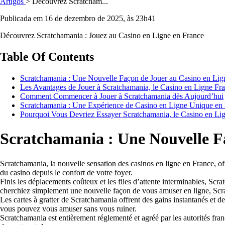
Artigos
> Découvrez Scratcham...
Publicada em 16 de dezembro de 2025, às 23h41
Découvrez Scratchamania : Jouez au Casino en Ligne en France
Table Of Contents
Scratchamania : Une Nouvelle Façon de Jouer au Casino en Lig
Les Avantages de Jouer à Scratchamania, le Casino en Ligne Fra
Comment Commencer à Jouer à Scratchamania dès Aujourd’hui
Scratchamania : Une Expérience de Casino en Ligne Unique en
Pourquoi Vous Devriez Essayer Scratchamania, le Casino en Lig
Scratchamania : Une Nouvelle F
Scratchamania, la nouvelle sensation des casinos en ligne en France, off
du casino depuis le confort de votre foyer.
Finis les déplacements coûteux et les files d’attente interminables, Sc
cherchiez simplement une nouvelle façon de vous amuser en ligne, Scr
Les cartes à gratter de Scratchamania offrent des gains instantanés et d
vous pouvez vous amuser sans vous ruiner.
Scratchamania est entièrement réglementé et agréé par les autorités fran