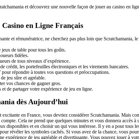
chamania et découvrez une nouvelle façon de jouer au casino en ligne e
e Casino en Ligne Français
nante et rémunératrice, ne cherchez pas plus loin que Scratchamania, le 
 jeux de table pour tous les goûts.
oueurs fidèles.
joueurs de tous niveaux d’expérience.
e crédit, les portefeuilles électroniques et les virements bancaires.
/7 pour répondre à toutes vos questions et préoccupations.
de jeu sûre et agréable.
nter vos chances de gagner gros.
t de partager votre expérience de jeu en ligne.
nia dès Aujourd’hui
 et excitante en France, vous devriez considérer Scratchamania. Mais 
 compte. Cela ne prend que quelques minutes et vous donnera accès à un
x disponibles et en choisir un qui vous intéresse. Il y en a pour tous l
s pour révéler les symboles cachés. Si vous avez de la chance, vous pour
 expérience de jeu agréable et divertissante. Vous pouvez jouer à votr