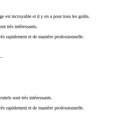
 est incroyable et il y en a pour tous les goûts.
nt très intéressants.
 très rapidement et de manière professionnelle.
–
tiels sont très intéressants.
 très rapidement et de manière professionnelle.