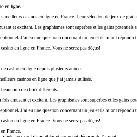
no en ligne.
 meilleurs casinos en ligne en France. Leur sélection de jeux de grattage
usant et excitant. Les graphismes sont superbes et les gains potentiels so
 exceptionnel. J’ai eu une question concernant un jeu et ils m’ont répondu
casino en ligne en France. Vous ne serez pas déçus!
————————————————————————————
e de casino en ligne depuis plusieurs années.
illeurs casinos en ligne que j’ai jamais utilisés.
a beaucoup de choix différents.
a fois amusant et excitant. Les graphismes sont superbes et les gains poten
 exceptionnel. J’ai eu une question concernant un jeu et ils m’ont répondu
casino en ligne en France. Vous ne serez pas déçus!
 en France.
 quels jeux sont disponibles et comment déposer de l’argent.