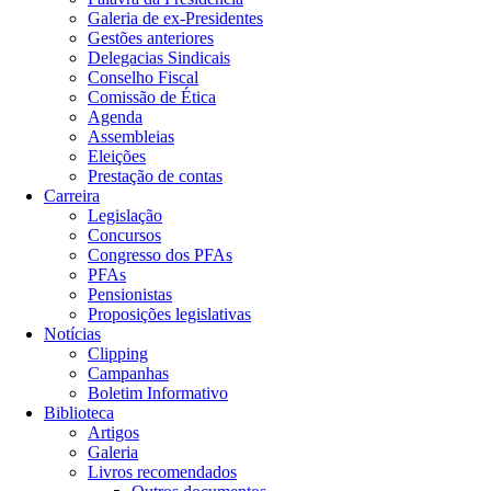
Galeria de ex-Presidentes
Gestões anteriores
Delegacias Sindicais
Conselho Fiscal
Comissão de Ética
Agenda
Assembleias
Eleições
Prestação de contas
Carreira
Legislação
Concursos
Congresso dos PFAs
PFAs
Pensionistas
Proposições legislativas
Notícias
Clipping
Campanhas
Boletim Informativo
Biblioteca
Artigos
Galeria
Livros recomendados