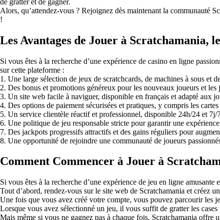
de gratter et de gagner.
Alors, qu’attendez-vous ? Rejoignez dès maintenant la communauté Scrat
!
Les Avantages de Jouer à Scratchamania, l
Si vous êtes à la recherche d’une expérience de casino en ligne passion
sur cette plateforme :
1. Une large sélection de jeux de scratchcards, de machines à sous et de
2. Des bonus et promotions généreux pour les nouveaux joueurs et les j
3. Un site web facile à naviguer, disponible en français et adapté aux 
4. Des options de paiement sécurisées et pratiques, y compris les cartes d
5. Un service clientèle réactif et professionnel, disponible 24h/24 et 7j
6. Une politique de jeu responsable stricte pour garantir une expérience 
7. Des jackpots progressifs attractifs et des gains réguliers pour augme
8. Une opportunité de rejoindre une communauté de joueurs passionnés e
Comment Commencer à Jouer à Scratchama
Si vous êtes à la recherche d’une expérience de jeu en ligne amusante
Tout d’abord, rendez-vous sur le site web de Scratchamania et créez un
Une fois que vous avez créé votre compte, vous pouvez parcourir les jeu
Lorsque vous avez sélectionné un jeu, il vous suffit de gratter les case
Mais même si vous ne gagnez pas à chaque fois, Scratchamania offre une