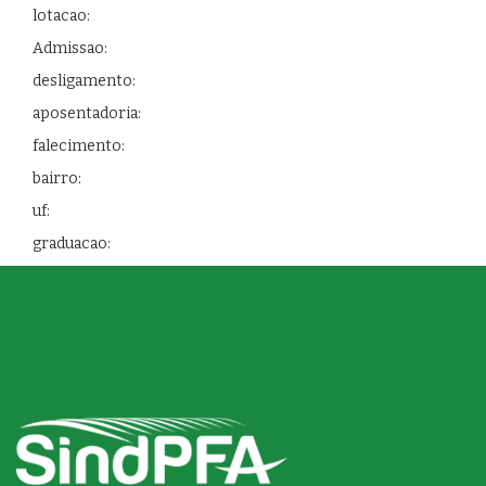
lotacao:
Admissao:
desligamento:
aposentadoria:
falecimento:
bairro:
uf:
graduacao: