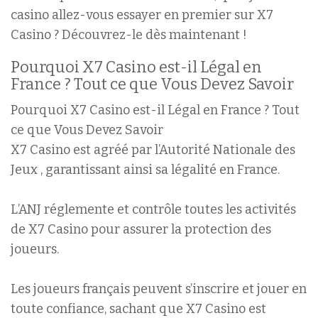
casino allez-vous essayer en premier sur X7
Casino ? Découvrez-le dès maintenant !
Pourquoi X7 Casino est-il Légal en
France ? Tout ce que Vous Devez Savoir
Pourquoi X7 Casino est-il Légal en France ? Tout
ce que Vous Devez Savoir
X7 Casino est agréé par l’Autorité Nationale des
Jeux , garantissant ainsi sa légalité en France.
L’ANJ réglemente et contrôle toutes les activités
de X7 Casino pour assurer la protection des
joueurs.
Les joueurs français peuvent s’inscrire et jouer en
toute confiance, sachant que X7 Casino est