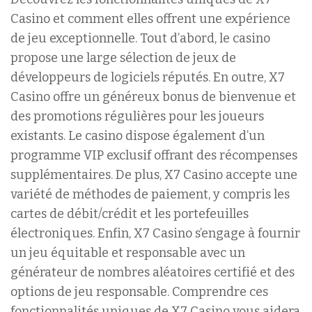
Casino et comment elles offrent une expérience
de jeu exceptionnelle. Tout d’abord, le casino
propose une large sélection de jeux de
développeurs de logiciels réputés. En outre, X7
Casino offre un généreux bonus de bienvenue et
des promotions régulières pour les joueurs
existants. Le casino dispose également d’un
programme VIP exclusif offrant des récompenses
supplémentaires. De plus, X7 Casino accepte une
variété de méthodes de paiement, y compris les
cartes de débit/crédit et les portefeuilles
électroniques. Enfin, X7 Casino s’engage à fournir
un jeu équitable et responsable avec un
générateur de nombres aléatoires certifié et des
options de jeu responsable. Comprendre ces
fonctionnalités uniques de X7 Casino vous aidera