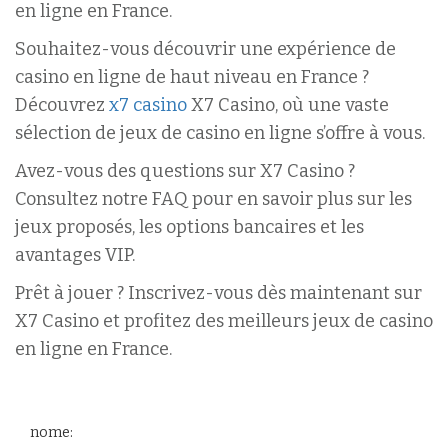
en ligne en France.
Souhaitez-vous découvrir une expérience de
casino en ligne de haut niveau en France ?
Découvrez
x7 casino
X7 Casino, où une vaste
sélection de jeux de casino en ligne s’offre à vous.
Avez-vous des questions sur X7 Casino ?
Consultez notre FAQ pour en savoir plus sur les
jeux proposés, les options bancaires et les
avantages VIP.
Prêt à jouer ? Inscrivez-vous dès maintenant sur
X7 Casino et profitez des meilleurs jeux de casino
en ligne en France.
nome: