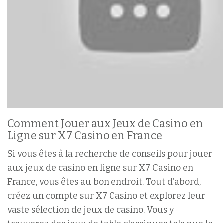
Comment Jouer aux Jeux de Casino en
Ligne sur X7 Casino en France
Si vous êtes à la recherche de conseils pour jouer
aux jeux de casino en ligne sur X7 Casino en
France, vous êtes au bon endroit. Tout d’abord,
créez un compte sur X7 Casino et explorez leur
vaste sélection de jeux de casino. Vous y