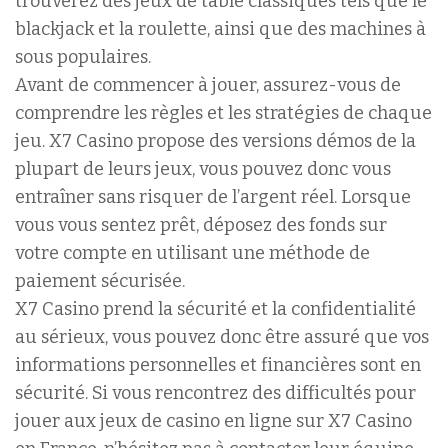
trouverez des jeux de table classiques tels que le
blackjack et la roulette, ainsi que des machines à
sous populaires.
Avant de commencer à jouer, assurez-vous de
comprendre les règles et les stratégies de chaque
jeu. X7 Casino propose des versions démos de la
plupart de leurs jeux, vous pouvez donc vous
entraîner sans risquer de l’argent réel. Lorsque
vous vous sentez prêt, déposez des fonds sur
votre compte en utilisant une méthode de
paiement sécurisée.
X7 Casino prend la sécurité et la confidentialité
au sérieux, vous pouvez donc être assuré que vos
informations personnelles et financières sont en
sécurité. Si vous rencontrez des difficultés pour
jouer aux jeux de casino en ligne sur X7 Casino