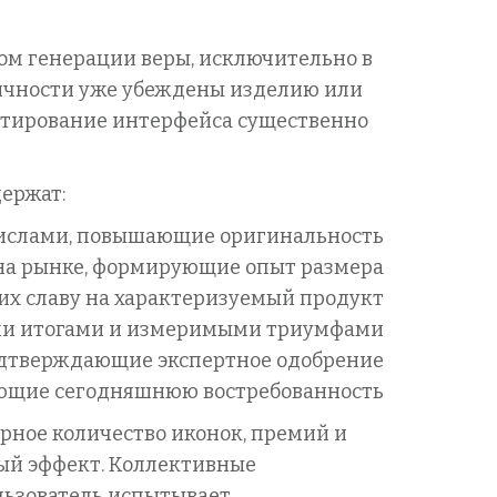
ом генерации веры, исключительно в
личности уже убеждены изделию или
ектирование интерфейса существенно
ержат:
числами, повышающие оригинальность
 на рынке, формирующие опыт размера
их славу на характеризуемый продукт
ми итогами и измеримыми триумфами
одтверждающие экспертное одобрение
ующие сегодняшнюю востребованность
рное количество иконок, премий и
ый эффект. Коллективные
льзователь испытывает