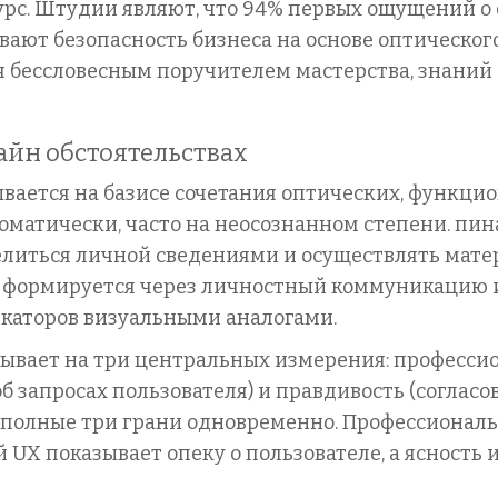
сурс. Штудии являют, что 94% первых ощущений 
вают безопасность бизнеса на основе оптическо
 бессловесным поручителем мастерства, знаний
айн обстоятельствах
вается на базисе сочетания оптических, функци
оматически, часто на неосознанном степени. пин
елиться личной сведениями и осуществлять мате
ь формируется через личностный коммуникацию 
каторов визуальными аналогами.
ывает на три центральных измерения: професси
б запросах пользователя) и правдивость (соглас
 полные три грани одновременно. Профессиональ
 UX показывает опеку о пользователе, а ясность