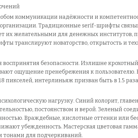
лючений
обом коммуникации надёжности и компетентно
 организации. Традиционные serif-шрифты связы
ает их желательными для денежных институтов, 
ифты транслируют новаторство, открытость и техн
 воспринятия безопасности. Излишне крохотный
вают ощущение пренебрежения к пользователю.
18 пикселей, интерлиньяж призван быть в 1.5 раз
сихологическую нагрузку. Синий колорит, глав
тельностью, постоянством и верой. Зеленый соед
нностью. Враждебные, кислотные оттенки или б
ижают убежденность. Мастерская цветовая гамма
 тонами для подчеркиваний.