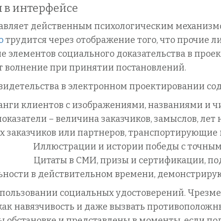
 в интерфейсе
тавляет действенным психологическим механизм
о
трудится через отображение того, что прочие 
ние элементов социального доказательства в про
 волнение при принятии постановлений.
идетельства в электронном проектировании сод
ранги клиентов с изображениями, названиями и 
оказатели – величина заказчиков, замыслов, лет
 заказчиков или партнеров, транспортирующие 
Иллюстрации и истории победы с точны
Цитаты в СМИ, призы и сертификации, п
ьности в действительном времени, демонстрир
пользовании социальных удостоверений. Чрезме
как навязчивость и даже вызвать противоположн
 обстановке и представлены в моменты, если по