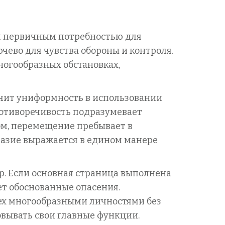
ся первичным потребностью для
чево для чувства обороны и контроля.
ногообразных обстановках,
ачит униформность в использовании
ротиворечивость подразумевает
ом, перемещение пребывает в
разие выражается в едином манере
. Если основная страница выполнена
ет обоснованные опасения.
ех многообразными личностями без
овывать свои главные функции.