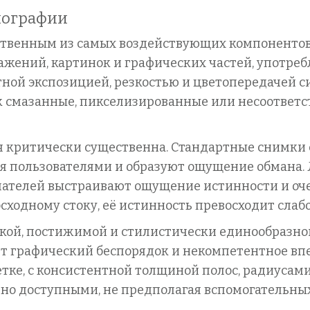
нографии
ственным из самых воздействующих компонентов
ажений, картинок и графических частей, употреб
ной экспозицией, резкостью и цветопередачей с
как смазанные, пикселизированные или несоотве
я критически существенна. Стандартные снимки
 пользователями и образуют ощущение обмана.
упателей выстраивают ощущение истинности и оч
сходному стоку, её истинность превосходит слабо
кой, постижимой и стилистически единообразно
ет графический беспорядок и некомпетентное вп
етке, с консистентной толщиной полос, радиусам
о доступными, не предполагая вспомогательных