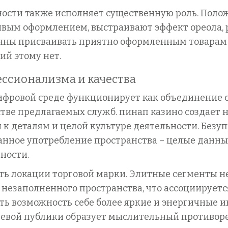
сти также исполняет существенную роль. Поло
ивым оформлением, выстраивают эффект ореола,
онны присваивать приятно оформленным товарам
й этому нет.
ссионализма и качества
цифровой среде функционирует как объединение 
стве предлагаемых служб. пинап казино создает
 к деталям и целой культуре деятельности. Безу
анное употребление пространства – целые данн
ности.
ть локации торговой марки. Элитные сегменты н
езаполненного пространства, что ассоциируетс
ть возможность себе более яркие и энергичные 
вой публики образует мыслительный противореч