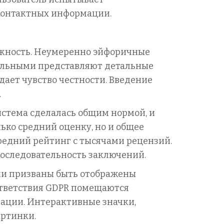
контактных информации.
ежность. Неумеренно эйфоричные
ельными представляют детальные
дает чувство честности. Введение
.
стема сделалась общим нормой, и
ько средний оценку, но и общее
средний рейтинг с тысячами рецензий.
последовательность заключений.
ии призваны быть отображены
оответствия GDPR помещаются
рации. Интерактивные значки,
артинки.