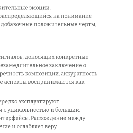
жительные эмоции,
 распределяющийся на понимание
 добавочные положительные черты,
сигналов, доносящих конкретные
 незамедлительное заключение о
пречность композиции, аккуратность
ые аспекты воспринимаются как
ередко эксплуатируют
я с уникальностью и большим
интерфейсы. Расхождение между
ие и ослабляет веру.