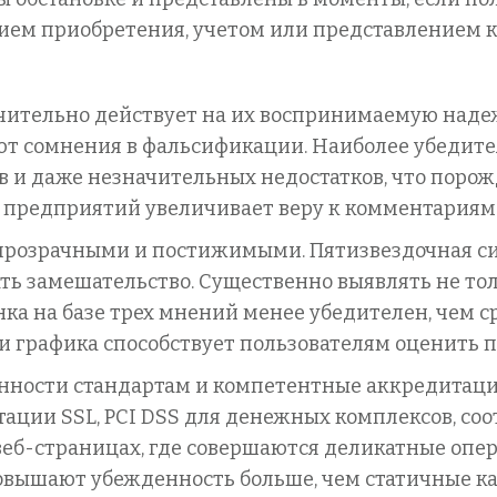
ием приобретения, учетом или представлением 
ачительно действует на их воспринимаемую над
ют сомнения в фальсификации. Наиболее убедит
 и даже незначительных недостатков, что порож
и предприятий увеличивает веру к комментариям
прозрачными и постижимыми. Пятизвездочная си
ь замешательство. Существенно выявлять не тол
ка на базе трех мнений менее убедителен, чем 
и графика способствует пользователям оценить 
анности стандартам и компетентные аккредитац
итации SSL, PCI DSS для денежных комплексов, с
веб-страницах, где совершаются деликатные опе
овышают убежденность больше, чем статичные к