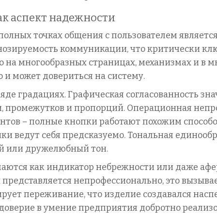
ак аспект надежности
 полных точках общения с пользователем являет
гнозируемость коммуникации, что критически клю
о на многообразных страницах, механизмах и в м
 и может довериться на систему.
яде градациях. Графическая согласованность зн
и, промежутков и пропорций. Операционная неп
нтов – полные кнопки работают похожим способ
ки ведут себя предсказуемо. Тональная единооб
й или дружелюбный тон.
ются как индикатор небрежности или даже афер
 представляется непрофессионально, это вызыва
ует переживание, что изделие создавался насп
 доверие в умение предприятия добротно реализ