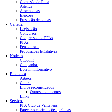
Comissão de Ética
Agenda
Assembleias
Eleições
Prestação de contas
Carreira
Legislação
Concursos
Congresso dos PFAs
PFAs
Pensionistas
Proposições legislativas
Notícias
Clipping
Campanhas
Boletim Informativo
Biblioteca
Artigos
Galeria
Livros recomendados
Outros documentos
Links
Serviços
PFA Club de Vantagens
Pareceres e orientações jurídicas