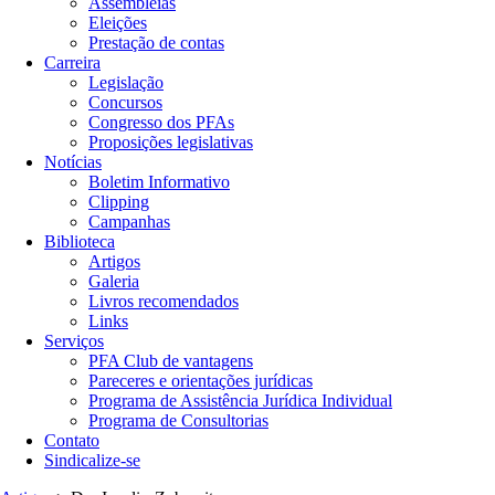
Assembleias
Eleições
Prestação de contas
Carreira
Legislação
Concursos
Congresso dos PFAs
Proposições legislativas
Notícias
Boletim Informativo
Clipping
Campanhas
Biblioteca
Artigos
Galeria
Livros recomendados
Links
Serviços
PFA Club de vantagens
Pareceres e orientações jurídicas
Programa de Assistência Jurídica Individual
Programa de Consultorias
Contato
Sindicalize-se