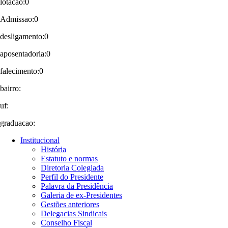
lotacao:0
Admissao:0
desligamento:0
aposentadoria:0
falecimento:0
bairro:
uf:
graduacao:
Institucional
História
Estatuto e normas
Diretoria Colegiada
Perfil do Presidente
Palavra da Presidência
Galeria de ex-Presidentes
Gestões anteriores
Delegacias Sindicais
Conselho Fiscal