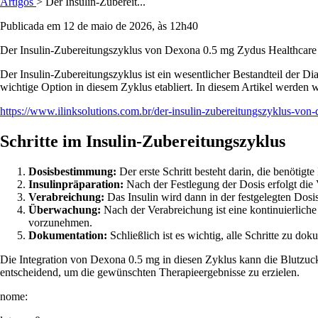
Artigos
> Der Insulin-Zubereit...
Publicada em 12 de maio de 2026, às 12h40
Der Insulin-Zubereitungszyklus von Dexona 0.5 mg Zydus Healthcare
Der Insulin-Zubereitungszyklus ist ein wesentlicher Bestandteil der D
wichtige Option in diesem Zyklus etabliert. In diesem Artikel werden w
https://www.ilinksolutions.com.br/der-insulin-zubereitungszyklus-von
Schritte im Insulin-Zubereitungszyklus
Dosisbestimmung:
Der erste Schritt besteht darin, die benötig
Insulinpräparation:
Nach der Festlegung der Dosis erfolgt die V
Verabreichung:
Das Insulin wird dann in der festgelegten Dosi
Überwachung:
Nach der Verabreichung ist eine kontinuierlich
vorzunehmen.
Dokumentation:
Schließlich ist es wichtig, alle Schritte zu d
Die Integration von Dexona 0.5 mg in diesen Zyklus kann die Blutzucke
entscheidend, um die gewünschten Therapieergebnisse zu erzielen.
nome: