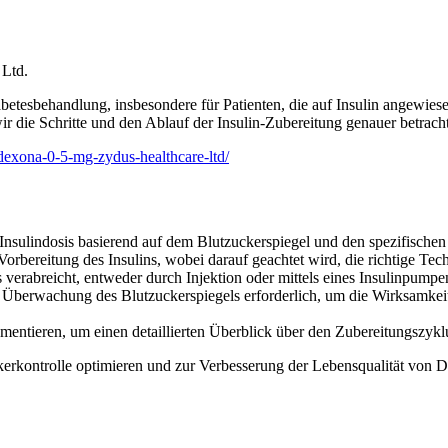
 Ltd.
iabetesbehandlung, insbesondere für Patienten, die auf Insulin angewie
ir die Schritte und den Ablauf der Insulin-Zubereitung genauer betrach
-dexona-0-5-mg-zydus-healthcare-ltd/
te Insulindosis basierend auf dem Blutzuckerspiegel und den spezifische
orbereitung des Insulins, wobei darauf geachtet wird, die richtige Tec
s verabreicht, entweder durch Injektion oder mittels eines Insulinpum
e Überwachung des Blutzuckerspiegels erforderlich, um die Wirksamkei
okumentieren, um einen detaillierten Überblick über den Zubereitungszy
rkontrolle optimieren und zur Verbesserung der Lebensqualität von Diab