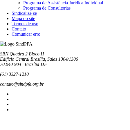
Programa de Assistência Jurídica Individual
Programa de Consultorias
Sindicalize-se
Mapa do site
Termos de uso
Contato
Comunicar erro
SBN Quadra 2 Bloco H
Edifício Central Brasília, Salas 1304/1306
70.040-904 | Brasília-DF
(61) 3327-1210
contato@sindpfa.org.br