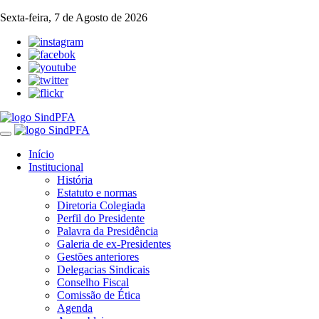
Sexta-feira, 7 de Agosto de 2026
Toggle
navigation
Início
Institucional
História
Estatuto e normas
Diretoria Colegiada
Perfil do Presidente
Palavra da Presidência
Galeria de ex-Presidentes
Gestões anteriores
Delegacias Sindicais
Conselho Fiscal
Comissão de Ética
Agenda