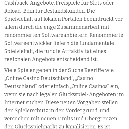
Cashback-Angebote, Freispiele für Slots oder
Reload-Boni für Bestandskunden. Die
Spielvielfalt auf lokalen Portalen beeindruckt vor
allem durch die enge Zusammenarbeit mit
renommierten Softwareanbietern. Renommierte
Softwareentwickler liefern die fundamentale
Spielvielfalt, die für die Attraktivität eines
regionalen Angebots entscheidend ist.
Viele Spieler geben in der Suche Begriffe wie
„Online Casino Deutschland“, „Casino
Deutschland“ oder einfach „Online Casinos“ ein,
wenn sie nach legalen Glücksspiel-Angeboten im
Internet suchen. Diese neuen Vorgaben stellen
den Spielerschutz in den Vordergrund, und
versuchen mit neuen Limits und Obergrenzen
den Glücksspielmarkt zu kanalisieren. Es ist