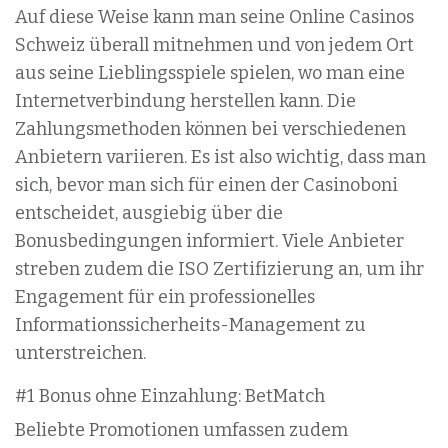
Auf diese Weise kann man seine Online Casinos
Schweiz überall mitnehmen und von jedem Ort
aus seine Lieblingsspiele spielen, wo man eine
Internetverbindung herstellen kann. Die
Zahlungsmethoden können bei verschiedenen
Anbietern variieren. Es ist also wichtig, dass man
sich, bevor man sich für einen der Casinoboni
entscheidet, ausgiebig über die
Bonusbedingungen informiert. Viele Anbieter
streben zudem die ISO Zertifizierung an, um ihr
Engagement für ein professionelles
Informationssicherheits-Management zu
unterstreichen.
#1 Bonus ohne Einzahlung: BetMatch
Beliebte Promotionen umfassen zudem