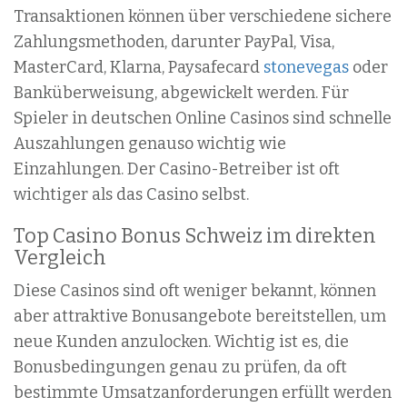
Transaktionen können über verschiedene sichere
Zahlungsmethoden, darunter PayPal, Visa,
MasterCard, Klarna, Paysafecard
stonevegas
oder
Banküberweisung, abgewickelt werden. Für
Spieler in deutschen Online Casinos sind schnelle
Auszahlungen genauso wichtig wie
Einzahlungen. Der Casino-Betreiber ist oft
wichtiger als das Casino selbst.
Top Casino Bonus Schweiz im direkten
Vergleich
Diese Casinos sind oft weniger bekannt, können
aber attraktive Bonusangebote bereitstellen, um
neue Kunden anzulocken. Wichtig ist es, die
Bonusbedingungen genau zu prüfen, da oft
bestimmte Umsatzanforderungen erfüllt werden