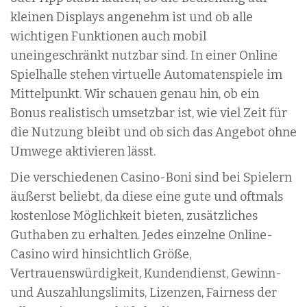
kleinen Displays angenehm ist und ob alle
wichtigen Funktionen auch mobil
uneingeschränkt nutzbar sind. In einer Online
Spielhalle stehen virtuelle Automatenspiele im
Mittelpunkt. Wir schauen genau hin, ob ein
Bonus realistisch umsetzbar ist, wie viel Zeit für
die Nutzung bleibt und ob sich das Angebot ohne
Umwege aktivieren lässt.
Die verschiedenen Casino-Boni sind bei Spielern
äußerst beliebt, da diese eine gute und oftmals
kostenlose Möglichkeit bieten, zusätzliches
Guthaben zu erhalten. Jedes einzelne Online-
Casino wird hinsichtlich Größe,
Vertrauenswürdigkeit, Kundendienst, Gewinn-
und Auszahlungslimits, Lizenzen, Fairness der