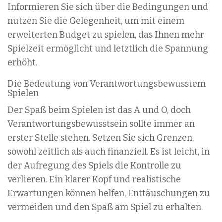
Informieren Sie sich über die Bedingungen und
nutzen Sie die Gelegenheit, um mit einem
erweiterten Budget zu spielen, das Ihnen mehr
Spielzeit ermöglicht und letztlich die Spannung
erhöht.
Die Bedeutung von Verantwortungsbewusstem
Spielen
Der Spaß beim Spielen ist das A und O, doch
Verantwortungsbewusstsein sollte immer an
erster Stelle stehen. Setzen Sie sich Grenzen,
sowohl zeitlich als auch finanziell. Es ist leicht, in
der Aufregung des Spiels die Kontrolle zu
verlieren. Ein klarer Kopf und realistische
Erwartungen können helfen, Enttäuschungen zu
vermeiden und den Spaß am Spiel zu erhalten.