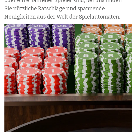
oder ein erfahrener Spieler sind, bei uns finden
Sie nützliche Ratschläge und spannende
Neuigkeiten aus der Welt der Spielautomaten.