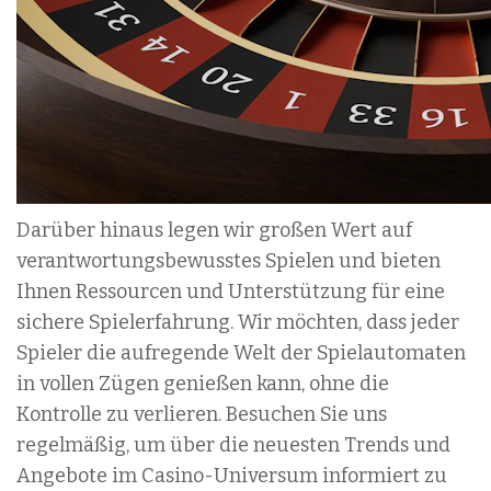
Darüber hinaus legen wir großen Wert auf
verantwortungsbewusstes Spielen und bieten
Ihnen Ressourcen und Unterstützung für eine
sichere Spielerfahrung. Wir möchten, dass jeder
Spieler die aufregende Welt der Spielautomaten
in vollen Zügen genießen kann, ohne die
Kontrolle zu verlieren. Besuchen Sie uns
regelmäßig, um über die neuesten Trends und
Angebote im Casino-Universum informiert zu