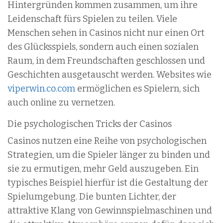
Hintergründen kommen zusammen, um ihre
Leidenschaft fürs Spielen zu teilen. Viele
Menschen sehen in Casinos nicht nur einen Ort
des Glücksspiels, sondern auch einen sozialen
Raum, in dem Freundschaften geschlossen und
Geschichten ausgetauscht werden. Websites wie
viperwin.co.com
ermöglichen es Spielern, sich
auch online zu vernetzen.
Die psychologischen Tricks der Casinos
Casinos nutzen eine Reihe von psychologischen
Strategien, um die Spieler länger zu binden und
sie zu ermutigen, mehr Geld auszugeben. Ein
typisches Beispiel hierfür ist die Gestaltung der
Spielumgebung. Die bunten Lichter, der
attraktive Klang von Gewinnspielmaschinen und