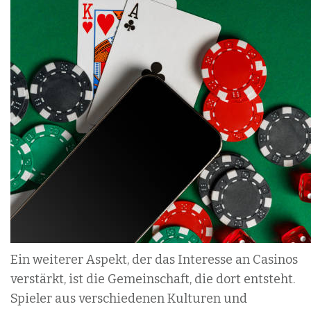
Ein weiterer Aspekt, der das Interesse an Casinos
verstärkt, ist die Gemeinschaft, die dort entsteht.
Spieler aus verschiedenen Kulturen und