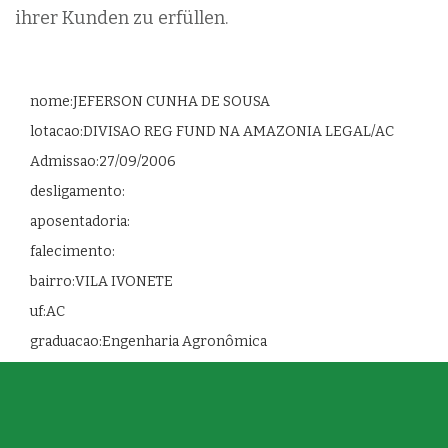
ihrer Kunden zu erfüllen.
nome:JEFERSON CUNHA DE SOUSA
lotacao:DIVISAO REG FUND NA AMAZONIA LEGAL/AC
Admissao:27/09/2006
desligamento:
aposentadoria:
falecimento:
bairro:VILA IVONETE
uf:AC
graduacao:Engenharia Agronômica