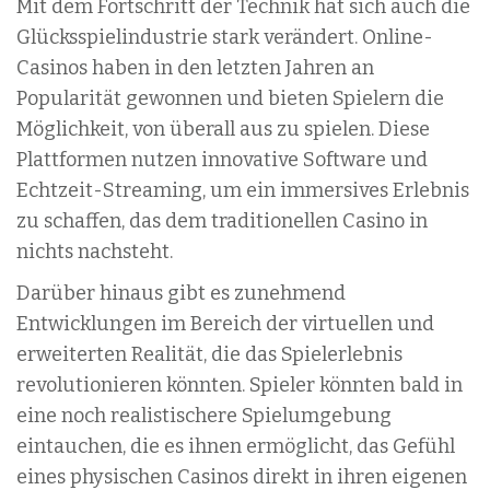
Mit dem Fortschritt der Technik hat sich auch die
Glücksspielindustrie stark verändert. Online-
Casinos haben in den letzten Jahren an
Popularität gewonnen und bieten Spielern die
Möglichkeit, von überall aus zu spielen. Diese
Plattformen nutzen innovative Software und
Echtzeit-Streaming, um ein immersives Erlebnis
zu schaffen, das dem traditionellen Casino in
nichts nachsteht.
Darüber hinaus gibt es zunehmend
Entwicklungen im Bereich der virtuellen und
erweiterten Realität, die das Spielerlebnis
revolutionieren könnten. Spieler könnten bald in
eine noch realistischere Spielumgebung
eintauchen, die es ihnen ermöglicht, das Gefühl
eines physischen Casinos direkt in ihren eigenen