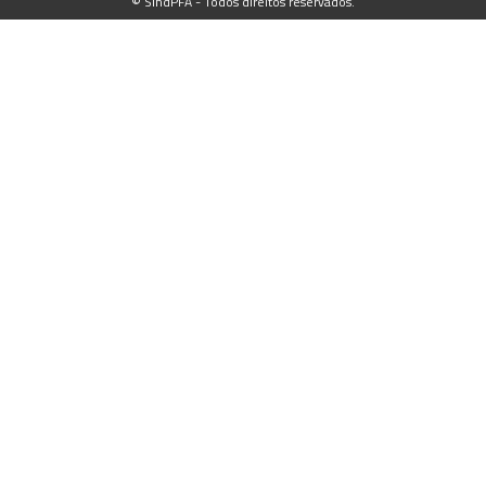
© SindPFA - Todos direitos reservados.