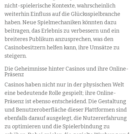
nicht-spielerische Kontexte, wahrscheinlich
weiterhin Einfluss auf die Glücksspielbranche
haben. Neue Spielmechaniken könnten dazu
beitragen, das Erlebnis zu verbessern und ein
breiteres Publikum anzusprechen, was den
Casinobesitzern helfen kann, ihre Umsätze zu
steigern.
Die Geheimnisse hinter Casinos und ihre Online-
Präsenz
Casinos haben nicht nur in der physischen Welt
eine bedeutende Rolle gespielt; ihre Online-
Präsenz ist ebenso entscheidend. Die Gestaltung
und Benutzeroberfläche dieser Plattformen sind
ebenfalls darauf ausgelegt, die Nutzererfahrung
zu optimieren und die Spielerbindung zu