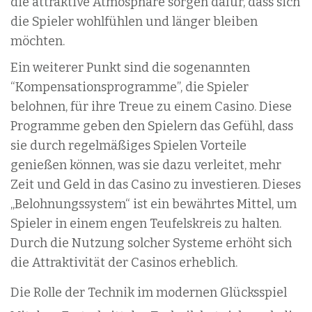
die attraktive Atmosphäre sorgen dafür, dass sich
die Spieler wohlfühlen und länger bleiben
möchten.
Ein weiterer Punkt sind die sogenannten
“Kompensationsprogramme”, die Spieler
belohnen, für ihre Treue zu einem Casino. Diese
Programme geben den Spielern das Gefühl, dass
sie durch regelmäßiges Spielen Vorteile
genießen können, was sie dazu verleitet, mehr
Zeit und Geld in das Casino zu investieren. Dieses
„Belohnungssystem“ ist ein bewährtes Mittel, um
Spieler in einem engen Teufelskreis zu halten.
Durch die Nutzung solcher Systeme erhöht sich
die Attraktivität der Casinos erheblich.
Die Rolle der Technik im modernen Glücksspiel