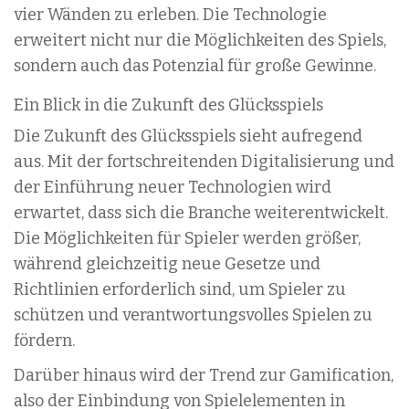
vier Wänden zu erleben. Die Technologie
erweitert nicht nur die Möglichkeiten des Spiels,
sondern auch das Potenzial für große Gewinne.
Ein Blick in die Zukunft des Glücksspiels
Die Zukunft des Glücksspiels sieht aufregend
aus. Mit der fortschreitenden Digitalisierung und
der Einführung neuer Technologien wird
erwartet, dass sich die Branche weiterentwickelt.
Die Möglichkeiten für Spieler werden größer,
während gleichzeitig neue Gesetze und
Richtlinien erforderlich sind, um Spieler zu
schützen und verantwortungsvolles Spielen zu
fördern.
Darüber hinaus wird der Trend zur Gamification,
also der Einbindung von Spielelementen in