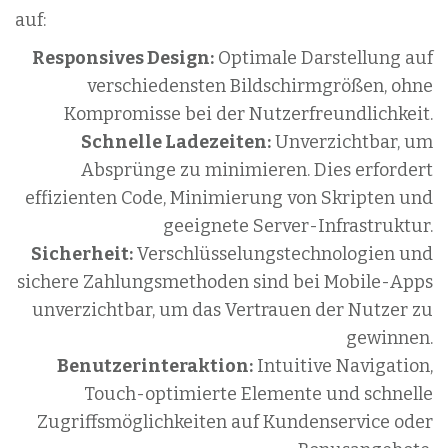
auf:
Responsives Design:
Optimale Darstellung auf
verschiedensten Bildschirmgrößen, ohne
Kompromisse bei der Nutzerfreundlichkeit.
Schnelle Ladezeiten:
Unverzichtbar, um
Absprünge zu minimieren. Dies erfordert
effizienten Code, Minimierung von Skripten und
geeignete Server-Infrastruktur.
Sicherheit:
Verschlüsselungstechnologien und
sichere Zahlungsmethoden sind bei Mobile-Apps
unverzichtbar, um das Vertrauen der Nutzer zu
gewinnen.
Benutzerinteraktion:
Intuitive Navigation,
Touch-optimierte Elemente und schnelle
Zugriffsmöglichkeiten auf Kundenservice oder