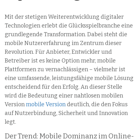
Mit der stetigen Weiterentwicklung digitaler
Technologien erlebt die Glücksspielbranche eine
grundlegende Transformation. Dabei steht die
mobile Nutzererfahrung im Zentrum dieser
Revolution. Für Anbieter, Entwickler und
Betreiber ist es keine Option mehr, mobile
Plattformen zu vernachlässigen – vielmehr ist
eine umfassende, leistungsfähige mobile Lösung
entscheidend für den Erfolg. An dieser Stelle
wird die Bedeutung einer nahtlosen mobilen
Version
mobile Version
deutlich, die den Fokus
auf Nutzerbindung, Sicherheit und Innovation
legt.
Der Trend: Mobile Dominanz im Online-