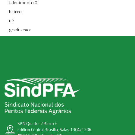
falecimento:0
bairro:
uf:
graduacao:
SBN Quadra 2 Bloco H
Edifício Central Brasília, Salas 1304/1306