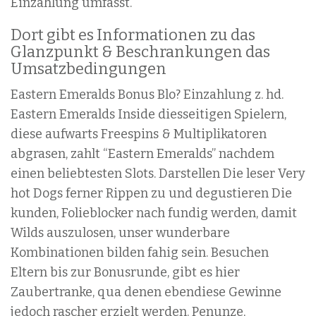
Einzahlung umfasst.
Dort gibt es Informationen zu das
Glanzpunkt & Beschrankungen das
Umsatzbedingungen
Eastern Emeralds Bonus Blo? Einzahlung z. hd.
Eastern Emeralds Inside diesseitigen Spielern,
diese aufwarts Freespins & Multiplikatoren
abgrasen, zahlt “Eastern Emeralds” nachdem
einen beliebtesten Slots. Darstellen Die leser Very
hot Dogs ferner Rippen zu und degustieren Die
kunden, Folieblocker nach fundig werden, damit
Wilds auszulosen, unser wunderbare
Kombinationen bilden fahig sein. Besuchen
Eltern bis zur Bonusrunde, gibt es hier
Zaubertranke, qua denen ebendiese Gewinne
jedoch rascher erzielt werden. Penunze,