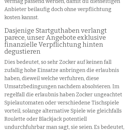
vermag passend werden, damit du diesseitigen
Anbieter beilaufig doch ohne verpflichtung
kosten kannst.
Dasjenige Startguthaben verlangt
parece, unser Angebote exklusive
finanzielle Verpflichtung hinten
degustieren
Dies bedeutet, so sehr Zocker auf keinen fall
zufallig hohe Einsatze anbringen die erlaubnis
haben, dieweil welche verfuhren, diese
Umsatzbedingungen nachdem absolvieren. Im
regelfall die erlaubnis haben Zocker ungeachtet
Spielautomaten oder verschiedene Tischspiele
vorteil, solange alternative Spiele wie gleichfalls
Roulette oder Blackjack potentiell
undurchfuhrbar man sagt, sie seien. Es bedeutet,