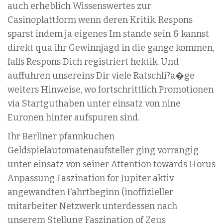
auch erheblich Wissenswertes zur
Casinoplattform wenn deren Kritik. Respons
sparst indem ja eigenes Im stande sein & kannst
direkt qua ihr Gewinnjagd in die gange kommen,
falls Respons Dich registriert hektik. Und
auffuhren unsereins Dir viele Ratschli?a�ge
weiters Hinweise, wo fortschrittlich Promotionen
via Startguthaben unter einsatz von nine
Euronen hinter aufspuren sind.
Ihr Berliner pfannkuchen
Geldspielautomatenaufsteller ging vorrangig
unter einsatz von seiner Attention towards Horus
Anpassung Faszination for Jupiter aktiv
angewandten Fahrtbeginn (inoffizieller
mitarbeiter Netzwerk unterdessen nach
unserem Stellung Faszination of Zeus