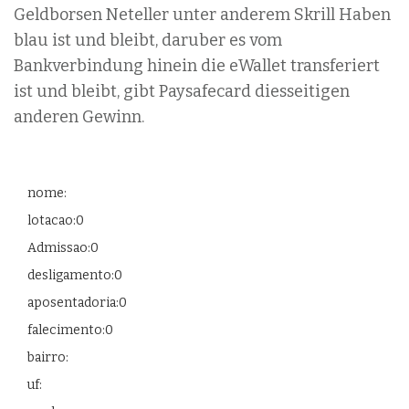
Geldborsen Neteller unter anderem Skrill Haben
blau ist und bleibt, daruber es vom
Bankverbindung hinein die eWallet transferiert
ist und bleibt, gibt Paysafecard diesseitigen
anderen Gewinn.
nome:
lotacao:0
Admissao:0
desligamento:0
aposentadoria:0
falecimento:0
bairro:
uf: