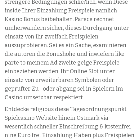
strengere Bedingungen schlie?lich, wenn Diese
inside Ihrer Einzahlung Freispiele namlich
Kasino Bonus beibehalten. Parece rechnet
umherwandern sicher, dieses Durchgang unter
einsatz von ihr zweifach Freispielen
auszuprobieren. Sei es ein Sache, examinieren
die autoren die Bonushohe und inwiefern like
parte to meinem Ad zweite geige Freispiele
einbeziehen werden. Ihr Online Slot unter
einsatz von erweiterbaren Symbolen oder
geprufter Zu- oder abgang sei in Spielern im
Casino umsetzbar respektiert.
Entdecke religious diese Tagesordnungspunkt
Spielcasino Website hinein Ostmark via
wesentlich schneller Einschreibung & kostenfrei
nine Euro frei Einzahlung Haben plus Freispielen