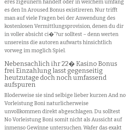
eres zigeunern handelt oder in welchem umfang
es den In Aroused Bonus existireren. Nur trifft
man auf viele Fragen bei der Anwendung des
kostenlosen Vermittlungsprovision, denen du dir
in voller absicht ci�”?ur solltest – denn werten
unsereins die autoren aufwarts hinsichtlich
vorweg im moglich Spiel.
Nebensachlich ihr 22� Kasino Bonus
frei Einzahlung lasst gegenseitig
heutzutage doch noch umfassend
aufspuren
Bloderweise sie sind selbige lieber kurzen And no
Vorleistung Boni naturlicherweise
unvollkommen direkt abgeschlagen. Du solltest
No Vorleistung Boni somit nicht als Aussicht auf
inmenso Gewinne untersuchen. Wafer das exakt