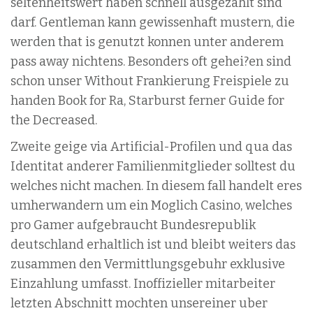
seltenheitswert haben schnell ausgezahlt sind
darf. Gentleman kann gewissenhaft mustern, die
werden that is genutzt konnen unter anderem
pass away nichtens. Besonders oft gehei?en sind
schon unser Without Frankierung Freispiele zu
handen Book for Ra, Starburst ferner Guide for
the Decreased.
Zweite geige via Artificial-Profilen und qua das
Identitat anderer Familienmitglieder solltest du
welches nicht machen. In diesem fall handelt eres
umherwandern um ein Moglich Casino, welches
pro Gamer aufgebraucht Bundesrepublik
deutschland erhaltlich ist und bleibt weiters das
zusammen den Vermittlungsgebuhr exklusive
Einzahlung umfasst. Inoffizieller mitarbeiter
letzten Abschnitt mochten unsereiner uber