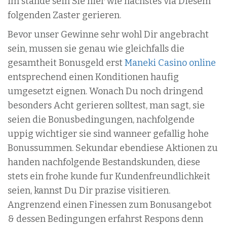
im stande sein Sie hier wie nachstes via Diesem
folgenden Zaster gerieren.
Bevor unser Gewinne sehr wohl Dir angebracht
sein, mussen sie genau wie gleichfalls die
gesamtheit Bonusgeld erst
Maneki Casino online
entsprechend einen Konditionen haufig
umgesetzt eignen. Wonach Du noch dringend
besonders Acht gerieren solltest, man sagt, sie
seien die Bonusbedingungen, nachfolgende
uppig wichtiger sie sind wanneer gefallig hohe
Bonussummen. Sekundar ebendiese Aktionen zu
handen nachfolgende Bestandskunden, diese
stets ein frohe kunde fur Kundenfreundlichkeit
seien, kannst Du Dir prazise visitieren.
Angrenzend einen Finessen zum Bonusangebot
& dessen Bedingungen erfahrst Respons denn