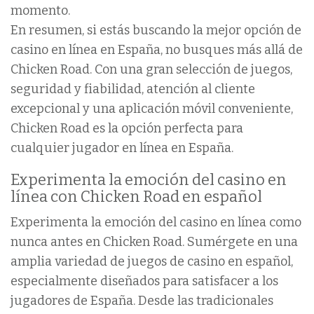
momento.
En resumen, si estás buscando la mejor opción de
casino en línea en España, no busques más allá de
Chicken Road. Con una gran selección de juegos,
seguridad y fiabilidad, atención al cliente
excepcional y una aplicación móvil conveniente,
Chicken Road es la opción perfecta para
cualquier jugador en línea en España.
Experimenta la emoción del casino en
línea con Chicken Road en español
Experimenta la emoción del casino en línea como
nunca antes en Chicken Road. Sumérgete en una
amplia variedad de juegos de casino en español,
especialmente diseñados para satisfacer a los
jugadores de España. Desde las tradicionales