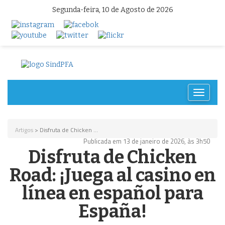
Segunda-feira, 10 de Agosto de 2026
Toggle
navigat
Artigos
> Disfruta de Chicken ...
Publicada em 13 de janeiro de 2026, às 3h50
Disfruta de Chicken
Road: ¡Juega al casino en
línea en español para
España!