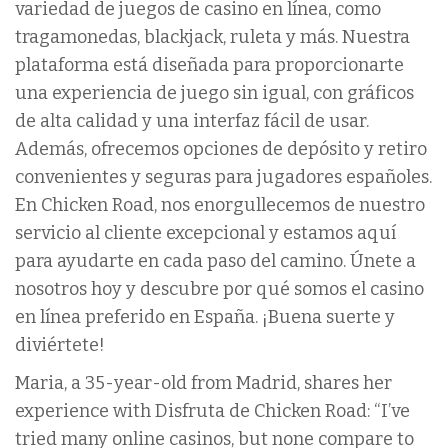
variedad de juegos de casino en línea, como
tragamonedas, blackjack, ruleta y más. Nuestra
plataforma está diseñada para proporcionarte
una experiencia de juego sin igual, con gráficos
de alta calidad y una interfaz fácil de usar.
Además, ofrecemos opciones de depósito y retiro
convenientes y seguras para jugadores españoles.
En Chicken Road, nos enorgullecemos de nuestro
servicio al cliente excepcional y estamos aquí
para ayudarte en cada paso del camino. Únete a
nosotros hoy y descubre por qué somos el casino
en línea preferido en España. ¡Buena suerte y
diviértete!
Maria, a 35-year-old from Madrid, shares her
experience with Disfruta de Chicken Road: “I’ve
tried many online casinos, but none compare to