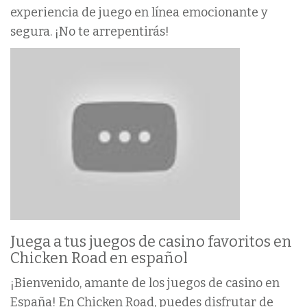
experiencia de juego en línea emocionante y
segura. ¡No te arrepentirás!
Juega a tus juegos de casino favoritos en
Chicken Road en español
¡Bienvenido, amante de los juegos de casino en
España! En Chicken Road, puedes disfrutar de