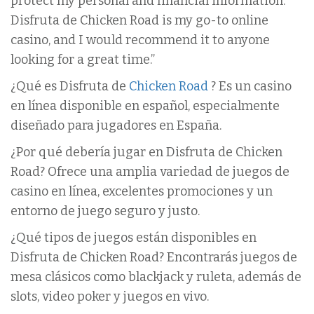
protect my personal and financial information.
Disfruta de Chicken Road is my go-to online
casino, and I would recommend it to anyone
looking for a great time.”
¿Qué es Disfruta de
Chicken Road
? Es un casino
en línea disponible en español, especialmente
diseñado para jugadores en España.
¿Por qué debería jugar en Disfruta de Chicken
Road? Ofrece una amplia variedad de juegos de
casino en línea, excelentes promociones y un
entorno de juego seguro y justo.
¿Qué tipos de juegos están disponibles en
Disfruta de Chicken Road? Encontrarás juegos de
mesa clásicos como blackjack y ruleta, además de
slots, video poker y juegos en vivo.