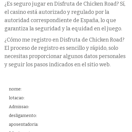
¿Es seguro jugar en Disfruta de Chicken Road? Sí,
el casino está autorizado y regulado por la
autoridad correspondiente de España, lo que
garantiza la seguridad y la equidad en el juego.
¿Cómo me registro en Disfruta de Chicken Road?
El proceso de registro es sencillo y rápido, solo
necesitas proporcionar algunos datos personales
y seguir los pasos indicados en el sitio web.
nome:
lotacao:
Admissao:
desligamento:
aposentadoria: