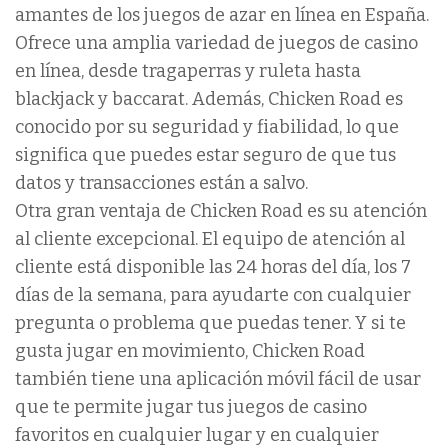
amantes de los juegos de azar en línea en España.
Ofrece una amplia variedad de juegos de casino
en línea, desde tragaperras y ruleta hasta
blackjack y baccarat. Además, Chicken Road es
conocido por su seguridad y fiabilidad, lo que
significa que puedes estar seguro de que tus
datos y transacciones están a salvo.
Otra gran ventaja de Chicken Road es su atención
al cliente excepcional. El equipo de atención al
cliente está disponible las 24 horas del día, los 7
días de la semana, para ayudarte con cualquier
pregunta o problema que puedas tener. Y si te
gusta jugar en movimiento, Chicken Road
también tiene una aplicación móvil fácil de usar
que te permite jugar tus juegos de casino
favoritos en cualquier lugar y en cualquier