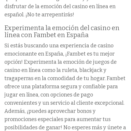
disfrutar de la emoción del casino en línea en
español. ¡No te arrepentirás!
Experimenta la emoción del casino en
línea con Fambet en España
Si estás buscando una experiencia de casino
emocionante en España, ¡Fambet es tu mejor
opción! Experimenta la emoción de juegos de
casino en línea como la ruleta, blackjack y
tragaperras en la comodidad de tu hogar. Fambet
ofrece una plataforma segura y confiable para
jugar en línea, con opciones de pago
convenientes y un servicio al cliente excepcional.
Además, ¡puedes aprovechar bonos y
promociones especiales para aumentar tus
posibilidades de ganar! No esperes más y únete a