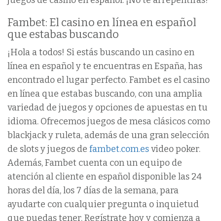
Fambet: El casino en línea en español
que estabas buscando
¡Hola a todos! Si estás buscando un casino en
línea en español y te encuentras en España, has
encontrado el lugar perfecto. Fambet es el casino
en línea que estabas buscando, con una amplia
variedad de juegos y opciones de apuestas en tu
idioma. Ofrecemos juegos de mesa clásicos como
blackjack y ruleta, además de una gran selección
de slots y juegos de
fambet.com.es
video poker.
Además, Fambet cuenta con un equipo de
atención al cliente en español disponible las 24
horas del día, los 7 días de la semana, para
ayudarte con cualquier pregunta o inquietud
que puedas tener. Regístrate hoy y comienza a