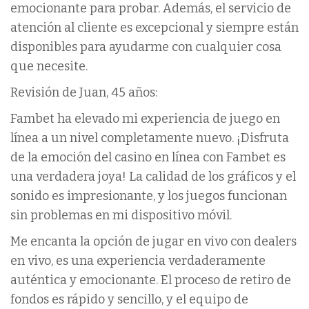
emocionante para probar. Además, el servicio de
atención al cliente es excepcional y siempre están
disponibles para ayudarme con cualquier cosa
que necesite.
Revisión de Juan, 45 años:
Fambet ha elevado mi experiencia de juego en
línea a un nivel completamente nuevo. ¡Disfruta
de la emoción del casino en línea con Fambet es
una verdadera joya! La calidad de los gráficos y el
sonido es impresionante, y los juegos funcionan
sin problemas en mi dispositivo móvil.
Me encanta la opción de jugar en vivo con dealers
en vivo, es una experiencia verdaderamente
auténtica y emocionante. El proceso de retiro de
fondos es rápido y sencillo, y el equipo de