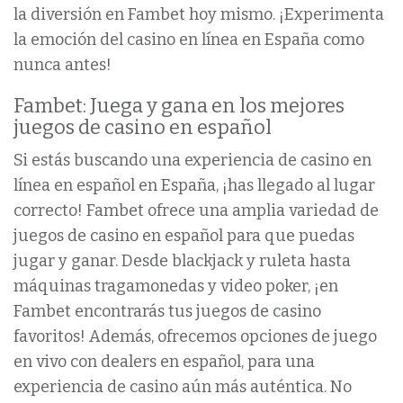
la diversión en Fambet hoy mismo. ¡Experimenta
la emoción del casino en línea en España como
nunca antes!
Fambet: Juega y gana en los mejores
juegos de casino en español
Si estás buscando una experiencia de casino en
línea en español en España, ¡has llegado al lugar
correcto! Fambet ofrece una amplia variedad de
juegos de casino en español para que puedas
jugar y ganar. Desde blackjack y ruleta hasta
máquinas tragamonedas y video poker, ¡en
Fambet encontrarás tus juegos de casino
favoritos! Además, ofrecemos opciones de juego
en vivo con dealers en español, para una
experiencia de casino aún más auténtica. No