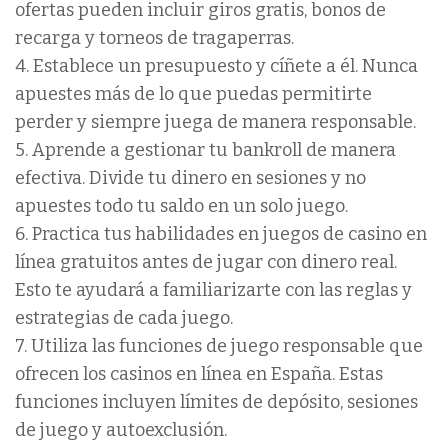
ofertas pueden incluir giros gratis, bonos de
recarga y torneos de tragaperras.
4. Establece un presupuesto y cíñete a él. Nunca
apuestes más de lo que puedas permitirte
perder y siempre juega de manera responsable.
5. Aprende a gestionar tu bankroll de manera
efectiva. Divide tu dinero en sesiones y no
apuestes todo tu saldo en un solo juego.
6. Practica tus habilidades en juegos de casino en
línea gratuitos antes de jugar con dinero real.
Esto te ayudará a familiarizarte con las reglas y
estrategias de cada juego.
7. Utiliza las funciones de juego responsable que
ofrecen los casinos en línea en España. Estas
funciones incluyen límites de depósito, sesiones
de juego y autoexclusión.