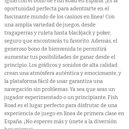
igual con el bono de Fish Road en España. ¡Es la
oportunidad perfecta para adentrarte en el
fascinante mundo de los casinos en línea! Con
una amplia variedad de juegos, desde
tragaperras y ruleta hasta blackjack y poker,
seguro que encontrarás tu favorito. Además, el
generoso bono de bienvenida te permitirá
aumentar tus posibilidades de ganar desde el
principio. Los gráficos y sonidos de alta calidad
crean una atmósfera auténtica y emocionante, y
la plataforma fácil de usar garantiza una
navegación sin problemas. Ya sea que seas un
jugador experimentado o un principiante, Fish
Road es el lugar perfecto para disfrutar de una
experiencia de juego en línea de primera clase en
España. ¡No esperes más y únete a la diversión