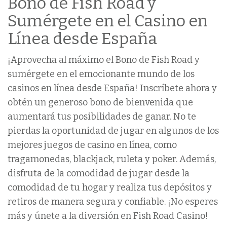
Bono de Fish Road y
Sumérgete en el Casino en
Línea desde España
¡Aprovecha al máximo el Bono de Fish Road y
sumérgete en el emocionante mundo de los
casinos en línea desde España! Inscríbete ahora y
obtén un generoso bono de bienvenida que
aumentará tus posibilidades de ganar. No te
pierdas la oportunidad de jugar en algunos de los
mejores juegos de casino en línea, como
tragamonedas, blackjack, ruleta y poker. Además,
disfruta de la comodidad de jugar desde la
comodidad de tu hogar y realiza tus depósitos y
retiros de manera segura y confiable. ¡No esperes
más y únete a la diversión en Fish Road Casino!