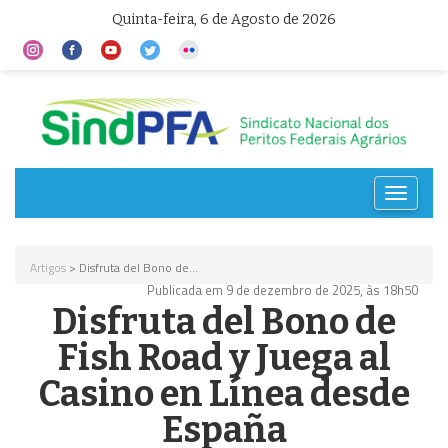
Quinta-feira, 6 de Agosto de 2026
Toggle
navigat
Artigos
> Disfruta del Bono de...
Publicada em 9 de dezembro de 2025, às 18h50
Disfruta del Bono de
Fish Road y Juega al
Casino en Línea desde
España