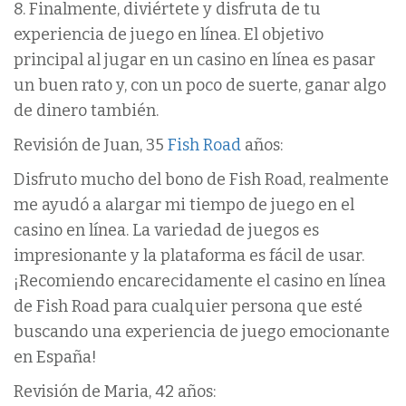
8. Finalmente, diviértete y disfruta de tu
experiencia de juego en línea. El objetivo
principal al jugar en un casino en línea es pasar
un buen rato y, con un poco de suerte, ganar algo
de dinero también.
Revisión de Juan, 35
Fish Road
años:
Disfruto mucho del bono de Fish Road, realmente
me ayudó a alargar mi tiempo de juego en el
casino en línea. La variedad de juegos es
impresionante y la plataforma es fácil de usar.
¡Recomiendo encarecidamente el casino en línea
de Fish Road para cualquier persona que esté
buscando una experiencia de juego emocionante
en España!
Revisión de Maria, 42 años: