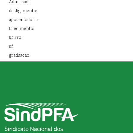
Admissao:
desligamento:
aposentadoria:
falecimento:
bairro:
uf:
graduacao: