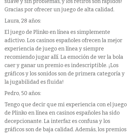
suave y sin problemas, y los retiros son rápidos!
Gracias por ofrecer un juego de alta calidad.
Laura, 28 años:
El juego de Plinko en línea es simplemente
adictivo. Los casinos españoles ofrecen la mejor
experiencia de juego en línea y siempre
recomiendo jugar allí. La emoción de ver la bola
caer y ganar un premio es indescriptible. ¡Los
gráficos y los sonidos son de primera categoría y
la jugabilidad es fluida!
Pedro, 50 años:
Tengo que decir que mi experiencia con el juego
de Plinko en línea en casinos españoles ha sido
decepcionante. La interfaz es confusa y los
gráficos son de baja calidad. Además, los premios