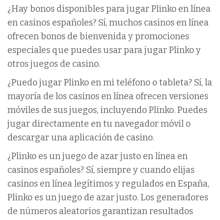
¿Hay bonos disponibles para jugar Plinko en línea
en casinos españoles? Sí, muchos casinos en línea
ofrecen bonos de bienvenida y promociones
especiales que puedes usar para jugar Plinko y
otros juegos de casino.
¿Puedo jugar Plinko en mi teléfono o tableta? Sí, la
mayoría de los casinos en línea ofrecen versiones
móviles de sus juegos, incluyendo Plinko. Puedes
jugar directamente en tu navegador móvil o
descargar una aplicación de casino.
¿Plinko es un juego de azar justo en línea en
casinos españoles? Sí, siempre y cuando elijas
casinos en línea legítimos y regulados en España,
Plinko es un juego de azar justo. Los generadores
de números aleatorios garantizan resultados