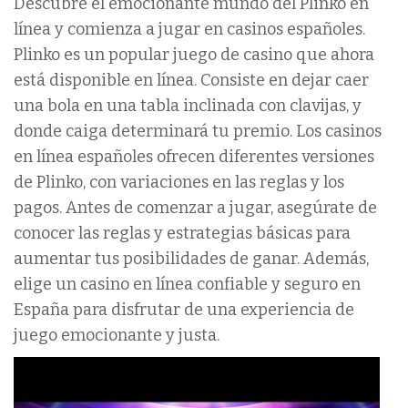
Descubre el emocionante mundo del Plinko en
línea y comienza a jugar en casinos españoles.
Plinko es un popular juego de casino que ahora
está disponible en línea. Consiste en dejar caer
una bola en una tabla inclinada con clavijas, y
donde caiga determinará tu premio. Los casinos
en línea españoles ofrecen diferentes versiones
de Plinko, con variaciones en las reglas y los
pagos. Antes de comenzar a jugar, asegúrate de
conocer las reglas y estrategias básicas para
aumentar tus posibilidades de ganar. Además,
elige un casino en línea confiable y seguro en
España para disfrutar de una experiencia de
juego emocionante y justa.