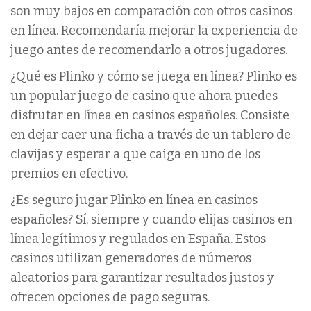
son muy bajos en comparación con otros casinos
en línea. Recomendaría mejorar la experiencia de
juego antes de recomendarlo a otros jugadores.
¿Qué es Plinko y cómo se juega en línea? Plinko es
un popular juego de casino que ahora puedes
disfrutar en línea en casinos españoles. Consiste
en dejar caer una ficha a través de un tablero de
clavijas y esperar a que caiga en uno de los
premios en efectivo.
¿Es seguro jugar Plinko en línea en casinos
españoles? Sí, siempre y cuando elijas casinos en
línea legítimos y regulados en España. Estos
casinos utilizan generadores de números
aleatorios para garantizar resultados justos y
ofrecen opciones de pago seguras.