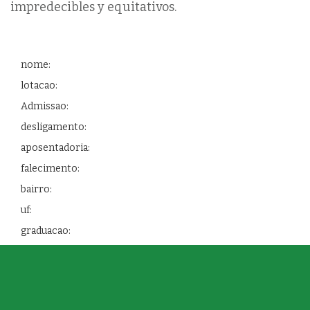
impredecibles y equitativos.
nome:
lotacao:
Admissao:
desligamento:
aposentadoria:
falecimento:
bairro:
uf:
graduacao: