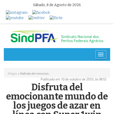
Sábado, 8 de Agosto de 2026
Toggle
navigat
Artigos
> Disfruta del emocion...
Publicada em 10 de outubro de 2025, às 8h52
Disfruta del
emocionante mundo de
los juegos de azar en