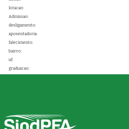
lotacao:
Admissao:
desligamento:
aposentadoria:
falecimento:
bairro:
uf:
graduacao: