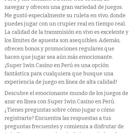
navegar y ofrecen una gran variedad de juegos.
Me gustó especialmente su ruleta en vivo, donde
puedes jugar con un crupier real en tiempo real.
La calidad de la transmisión en vivo es excelente y
los límites de apuesta son asequibles. Además,
ofrecen bonos y promociones regulares que
hacen que jugar sea aún más emocionante.
¡Super 1win Casino en Perú es una opción
fantástica para cualquiera que busque una
experiencia de juego en línea de alta calidad!
Descubre el emocionante mundo de los juegos de
azar en línea con Super 1win Casino en Perú.
¿Tienes preguntas sobre cómo jugar o cómo
registrarte? Encuentra las respuestas a tus
preguntas frecuentes y comienza a disfrutar de