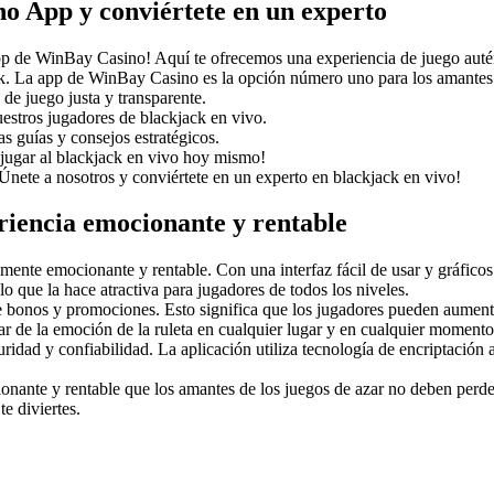
o App y conviértete en un experto
pp de WinBay Casino! Aquí te ofrecemos una experiencia de juego autén
ack. La app de WinBay Casino es la opción número uno para los amantes
de juego justa y transparente.
stros jugadores de blackjack en vivo.
s guías y consejos estratégicos.
jugar al blackjack en vivo hoy mismo!
¡Únete a nosotros y conviértete en un experto en blackjack en vivo!
iencia emocionante y rentable
ente emocionante y rentable. Con una interfaz fácil de usar y gráficos 
 que la hace atractiva para jugadores de todos los niveles.
bonos y promociones. Esto significa que los jugadores pueden aumentar
tar de la emoción de la ruleta en cualquier lugar y en cualquier momento
ridad y confiabilidad. La aplicación utiliza tecnología de encriptación 
nante y rentable que los amantes de los juegos de azar no deben perde
e diviertes.