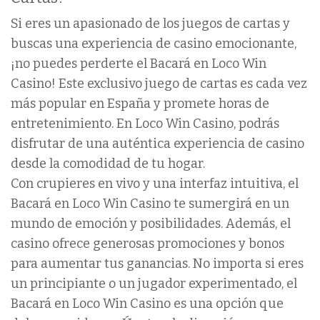
Si eres un apasionado de los juegos de cartas y
buscas una experiencia de casino emocionante,
¡no puedes perderte el Bacará en Loco Win
Casino! Este exclusivo juego de cartas es cada vez
más popular en España y promete horas de
entretenimiento. En Loco Win Casino, podrás
disfrutar de una auténtica experiencia de casino
desde la comodidad de tu hogar.
Con crupieres en vivo y una interfaz intuitiva, el
Bacará en Loco Win Casino te sumergirá en un
mundo de emoción y posibilidades. Además, el
casino ofrece generosas promociones y bonos
para aumentar tus ganancias. No importa si eres
un principiante o un jugador experimentado, el
Bacará en Loco Win Casino es una opción que