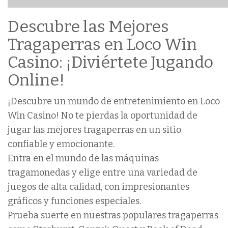
Descubre las Mejores
Tragaperras en Loco Win
Casino: ¡Diviértete Jugando
Online!
¡Descubre un mundo de entretenimiento en Loco
Win Casino! No te pierdas la oportunidad de
jugar las mejores tragaperras en un sitio
confiable y emocionante.
Entra en el mundo de las máquinas
tragamonedas y elige entre una variedad de
juegos de alta calidad, con impresionantes
gráficos y funciones especiales.
Prueba suerte en nuestras populares tragaperras