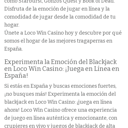
como Starburst, Gonzo’s Quest y Book of Dead.
Disfruta de la emoción de jugar en línea y la
comodidad de jugar desde la comodidad de tu
hogar.
Únete a Loco Win Casino hoy y descubre por qué
somos el hogar de las mejores tragaperras en
España.
Experimenta la Emoción del Blackjack
en Loco Win Casino: ¡Juega en Línea en
España!
Si estás en España y buscas emociones fuertes,
¡no busques más! Experimenta la emoción del
blackjack en Loco Win Casino: ¡juega en línea
ahora! Loco Win Casino ofrece una experiencia
de juego en línea auténtica y emocionante, con
crupieres en vivo y juegos de blackjack de alta