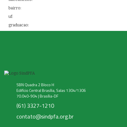
bairro:
uf:
graduacao:
SBN Quadra 2 Bloco H
Edifício Central Brasília, Salas 1304/1306
70.040-904 | Brasília-DF
(61) 3327-1210
contato@sindpfa.org.br