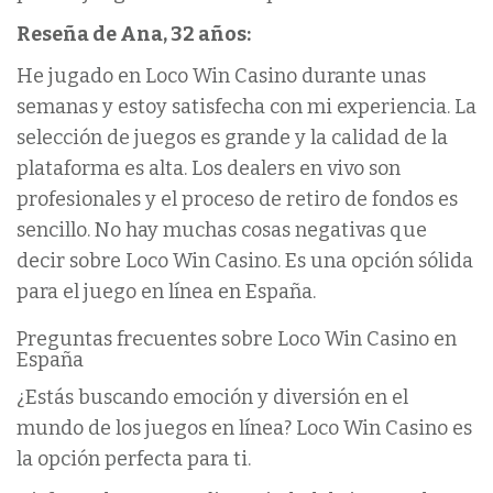
Reseña de Ana, 32 años:
He jugado en Loco Win Casino durante unas
semanas y estoy satisfecha con mi experiencia. La
selección de juegos es grande y la calidad de la
plataforma es alta. Los dealers en vivo son
profesionales y el proceso de retiro de fondos es
sencillo. No hay muchas cosas negativas que
decir sobre Loco Win Casino. Es una opción sólida
para el juego en línea en España.
Preguntas frecuentes sobre Loco Win Casino en
España
¿Estás buscando emoción y diversión en el
mundo de los juegos en línea? Loco Win Casino es
la opción perfecta para ti.