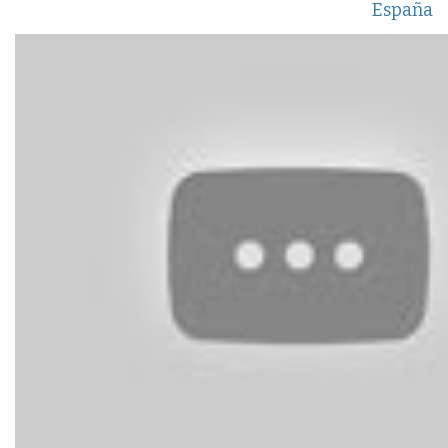
España