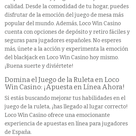
calidad. Desde la comodidad de tu hogar, puedes
disfrutar de la emoción del juego de mesa más
popular del mundo. Además, Loco Win Casino
cuenta con opciones de depósito y retiro fáciles y
seguras para jugadores españoles. No esperes
más, únete a la acción y experimenta la emoción
del blackjack en Loco Win Casino hoy mismo.
¡Buena suerte y diviértete!
Domina el Juego de la Ruleta en Loco
Win Casino: ¡Apuesta en Línea Ahora!
Si estás buscando mejorar tus habilidades en el
juego de la ruleta, ¡has llegado al lugar correcto!
Loco Win Casino ofrece una emocionante
experiencia de apuestas en línea para jugadores
de España.