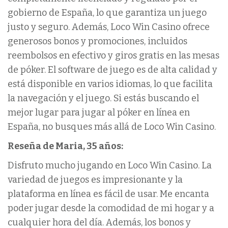
gobierno de España, lo que garantiza un juego
justo y seguro. Además, Loco Win Casino ofrece
generosos bonos y promociones, incluidos
reembolsos en efectivo y giros gratis en las mesas
de póker. El software de juego es de alta calidad y
está disponible en varios idiomas, lo que facilita
la navegación y el juego. Si estás buscando el
mejor lugar para jugar al póker en línea en
España, no busques más allá de Loco Win Casino.
Reseña de Maria, 35 años:
Disfruto mucho jugando en Loco Win Casino. La
variedad de juegos es impresionante y la
plataforma en línea es fácil de usar. Me encanta
poder jugar desde la comodidad de mi hogar y a
cualquier hora del día. Además, los bonos y