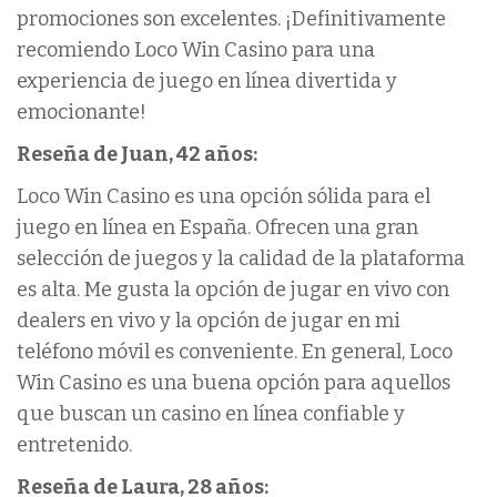
promociones son excelentes. ¡Definitivamente
recomiendo Loco Win Casino para una
experiencia de juego en línea divertida y
emocionante!
Reseña de Juan, 42 años:
Loco Win Casino es una opción sólida para el
juego en línea en España. Ofrecen una gran
selección de juegos y la calidad de la plataforma
es alta. Me gusta la opción de jugar en vivo con
dealers en vivo y la opción de jugar en mi
teléfono móvil es conveniente. En general, Loco
Win Casino es una buena opción para aquellos
que buscan un casino en línea confiable y
entretenido.
Reseña de Laura, 28 años: