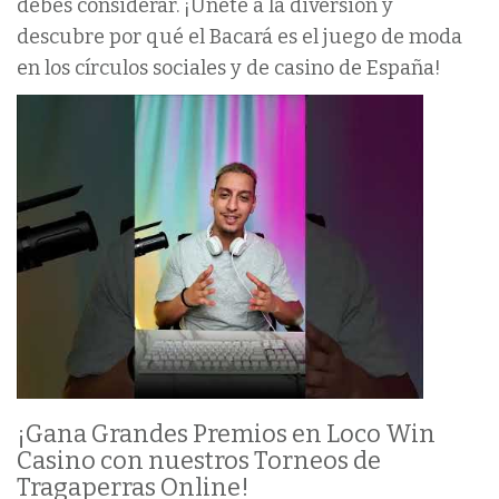
debes considerar. ¡Únete a la diversión y
descubre por qué el Bacará es el juego de moda
en los círculos sociales y de casino de España!
¡Gana Grandes Premios en Loco Win
Casino con nuestros Torneos de
Tragaperras Online!