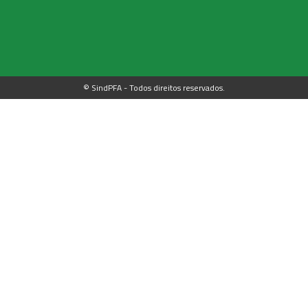
© SindPFA - Todos direitos reservados.