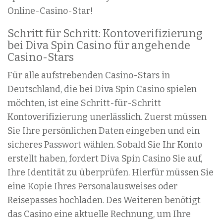
Online-Casino-Star!
Schritt für Schritt: Kontoverifizierung
bei Diva Spin Casino für angehende
Casino-Stars
Für alle aufstrebenden Casino-Stars in
Deutschland, die bei Diva Spin Casino spielen
möchten, ist eine Schritt-für-Schritt
Kontoverifizierung unerlässlich. Zuerst müssen
Sie Ihre persönlichen Daten eingeben und ein
sicheres Passwort wählen. Sobald Sie Ihr Konto
erstellt haben, fordert Diva Spin Casino Sie auf,
Ihre Identität zu überprüfen. Hierfür müssen Sie
eine Kopie Ihres Personalausweises oder
Reisepasses hochladen. Des Weiteren benötigt
das Casino eine aktuelle Rechnung, um Ihre