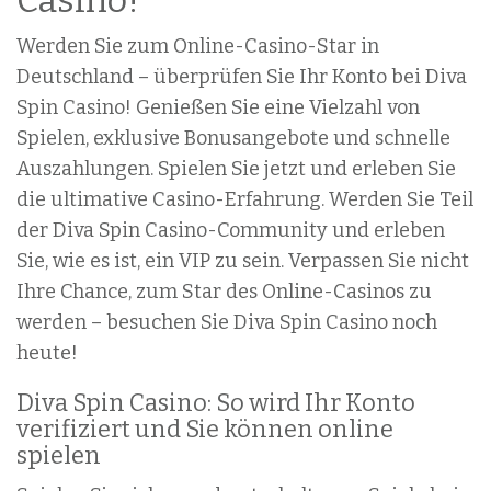
Casino!
Werden Sie zum Online-Casino-Star in
Deutschland – überprüfen Sie Ihr Konto bei Diva
Spin Casino! Genießen Sie eine Vielzahl von
Spielen, exklusive Bonusangebote und schnelle
Auszahlungen. Spielen Sie jetzt und erleben Sie
die ultimative Casino-Erfahrung. Werden Sie Teil
der Diva Spin Casino-Community und erleben
Sie, wie es ist, ein VIP zu sein. Verpassen Sie nicht
Ihre Chance, zum Star des Online-Casinos zu
werden – besuchen Sie Diva Spin Casino noch
heute!
Diva Spin Casino: So wird Ihr Konto
verifiziert und Sie können online
spielen