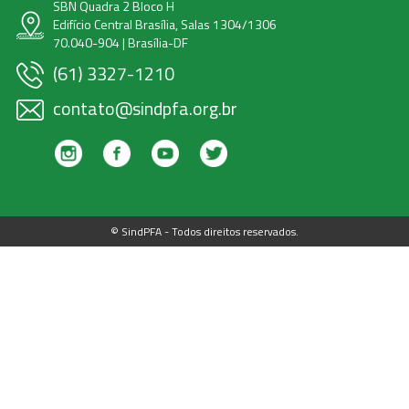
SBN Quadra 2 Bloco H
Edifício Central Brasília, Salas 1304/1306
70.040-904 | Brasília-DF
(61) 3327-1210
contato@sindpfa.org.br
© SindPFA - Todos direitos reservados.