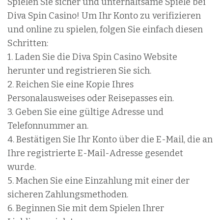
Spielen Sie sicher und unterhaltsame Spiele bei
Diva Spin Casino! Um Ihr Konto zu verifizieren
und online zu spielen, folgen Sie einfach diesen
Schritten:
1. Laden Sie die Diva Spin Casino Website
herunter und registrieren Sie sich.
2. Reichen Sie eine Kopie Ihres
Personalausweises oder Reisepasses ein.
3. Geben Sie eine gültige Adresse und
Telefonnummer an.
4. Bestätigen Sie Ihr Konto über die E-Mail, die an
Ihre registrierte E-Mail-Adresse gesendet
wurde.
5. Machen Sie eine Einzahlung mit einer der
sicheren Zahlungsmethoden.
6. Beginnen Sie mit dem Spielen Ihrer