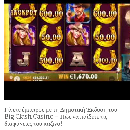
Γίνετε έμπειρος με τη Δημοτική Έκδοση του
Big Clash Casino – Πώς να παίξετε τις
διαφάνειες του καζινο!