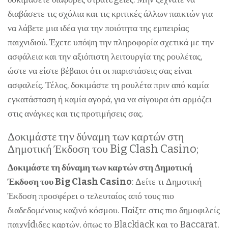
διαβάσετε τις σχόλια και τις κριτικές άλλων παικτών για
να λάβετε μια ιδέα για την ποιότητα της εμπειρίας
παιχνιδιού. Έχετε υπόψη την πληροφορία σχετικά με την
ασφάλεια και την αξιόπιστη λειτουργία της ρουλέτας,
ώστε να είστε βέβαιοι ότι οι παριστάσεις σας είναι
ασφαλείς. Τέλος, δοκιμάστε τη ρουλέτα πριν από καμία
εγκατάσταση ή καμία αγορά, για να σίγουρα ότι αρμόζει
στις ανάγκες και τις προτιμήσεις σας.
Δοκιμάστε την δύναμη των καρτών στη
Δημοτική Έκδοση του Big Clash Casino;
Δοκιμάστε τη δύναμη των καρτών στη Δημοτική
Έκδοση του Big Clash Casino
: Δείτε τι Δημοτική
Έκδοση προσφέρει ο τελευταίος από τους πιο
διαδεδομένους καζινό κόσμου. Παίξτε στις πιο δημοφιλείς
παιχνídιδες καρτών, όπως το Blackjack και το Baccarat,