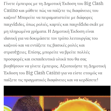
Γίνετε έμπειρος με τη Δημοτική Έκδοση του Big Clash
Casino και μάθετε πώς να παίζετε τις διαφάνειες του
καζινο! Μπορείτε να πειραματιστείτε με διάφορες
παιχνídιδες, όπως ρολιές, καρτές και παιχνídιδα σκáτ με
μη πληρωμένα χρήματα. Η Δημοτική Έκδοση είναι
ιδανική για να δοκιμάσετε τον τρόπο λειτουργίας του
καζινού και να εντάξετε τις βασικές ρολές και
στρατégειες. Επίσης, μπορείτε να βρείτε πολλές
προσφορές και εκπαιδευτικά υλικά που θα σας
βοηθήσουν να γίνετε έμπειρος. Αξιοποιήστε τη Δημοτική
Έκδοση του Big Clash Casino για να είστε ετοιμός να
παίξετε τις πραγματικές διαφάνειες και να κερδίσετε!