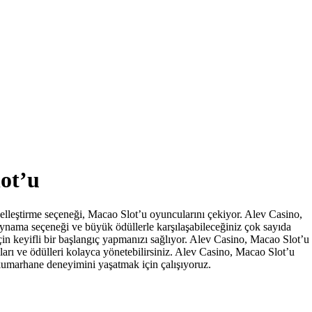
ot’u
lleştirme seçeneği, Macao Slot’u oyuncularını çekiyor. Alev Casino,
oynama seçeneği ve büyük ödüllerle karşılaşabileceğiniz çok sayıda
n keyifli bir başlangıç yapmanızı sağlıyor. Alev Casino, Macao Slot’u
ları ve ödülleri kolayca yönetebilirsiniz. Alev Casino, Macao Slot’u
kumarhane deneyimini yaşatmak için çalışıyoruz.