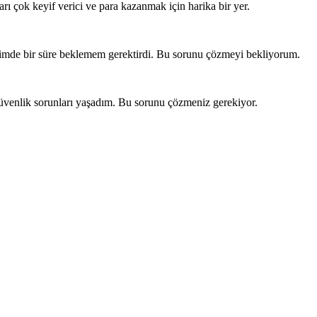
ı çok keyif verici ve para kazanmak için harika bir yer.
ğimde bir süre beklemem gerektirdi. Bu sorunu çözmeyi bekliyorum.
güvenlik sorunları yaşadım. Bu sorunu çözmeniz gerekiyor.