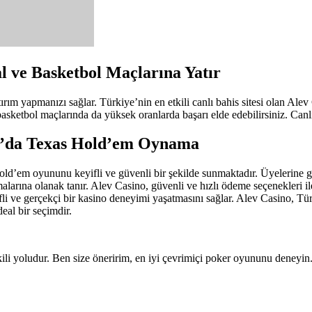
l ve Basketbol Maçlarına Yatır
ım yapmanızı sağlar. Türkiye’nin en etkili canlı bahis sitesi olan Alev C
 basketbol maçlarında da yüksek oranlarda başarı elde edebilirsiniz. Canl
ino’da Texas Hold’em Oynama
Hold’em oyununu keyifli ve güvenli bir şekilde sunmaktadır. Üyelerine g
rmalarına olanak tanır. Alev Casino, güvenli ve hızlı ödeme seçenekleri 
fli ve gerçekçi bir kasino deneyimi yaşatmasını sağlar. Alev Casino, Tü
eal bir seçimdir.
ili yoludur. Ben size öneririm, en iyi çevrimiçi poker oyununu deneyi