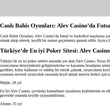
Canlı Bahis Oyunları: Alev Casino’da Futsa
Canlı Bahis Oyunları, Alev Casino’da futsal ve basketbol maçlarına yatır
olarak takip ederek, keyifli bir zaman geçirmeniz garanti edilir. Ayrıca
Türkiye’de En iyi Poker Sitesi: Alev Cas
Türkiye’de en iyi poker siteleri arasında yer alan Alev Casino, Texas 
oyuncuların deneyimlerini geliştirmelerine ve kazanma fırsatlarını artı
grafikler, kolay kullanım ve müthiş bir müzik çalarak, oyuncuların keyi
oyununu severek oyunculuk sırasında keyif almak isteyen herkes için id
Müjde, 28 yıl:
En İyi Alev Casino, çevrimiçi kumarhane oyunlarını keşfetmenin en etk
güvenilir ortamda keyifle oynayabilirsiniz.
Ahmet, 35 yıl: