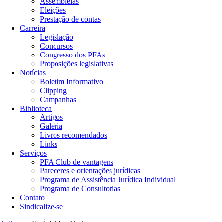
Assembleias
Eleições
Prestação de contas
Carreira
Legislação
Concursos
Congresso dos PFAs
Proposições legislativas
Notícias
Boletim Informativo
Clipping
Campanhas
Biblioteca
Artigos
Galeria
Livros recomendados
Links
Serviços
PFA Club de vantagens
Pareceres e orientações jurídicas
Programa de Assistência Jurídica Individual
Programa de Consultorias
Contato
Sindicalize-se