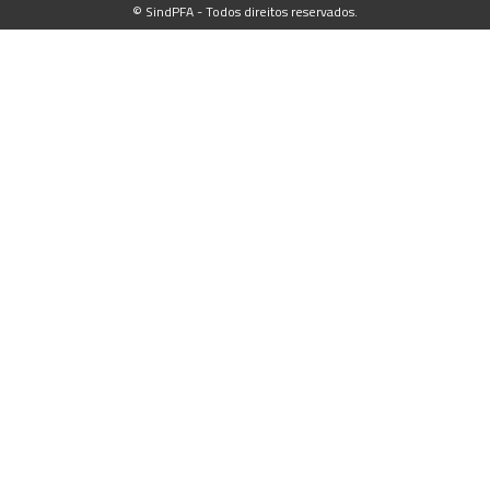
© SindPFA - Todos direitos reservados.