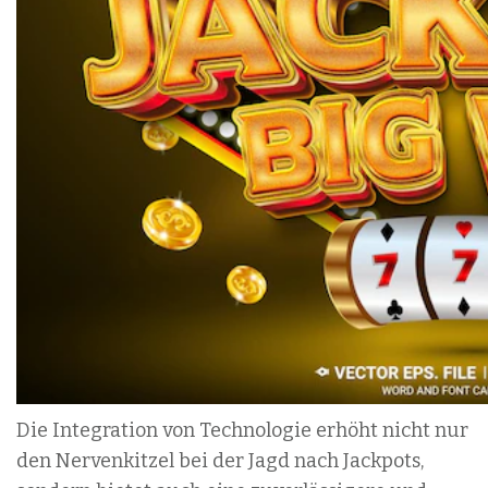
Die Integration von Technologie erhöht nicht nur
den Nervenkitzel bei der Jagd nach Jackpots,