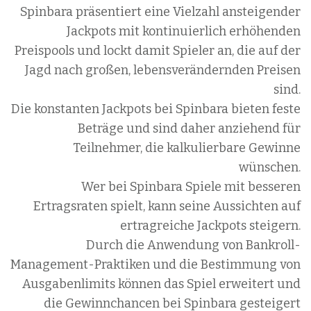
Spinbara präsentiert eine Vielzahl ansteigender
Jackpots mit kontinuierlich erhöhenden
Preispools und lockt damit Spieler an, die auf der
Jagd nach großen, lebensverändernden Preisen
sind.
Die konstanten Jackpots bei Spinbara bieten feste
Beträge und sind daher anziehend für
Teilnehmer, die kalkulierbare Gewinne
wünschen.
Wer bei Spinbara Spiele mit besseren
Ertragsraten spielt, kann seine Aussichten auf
ertragreiche Jackpots steigern.
Durch die Anwendung von Bankroll-
Management-Praktiken und die Bestimmung von
Ausgabenlimits können das Spiel erweitert und
die Gewinnchancen bei Spinbara gesteigert