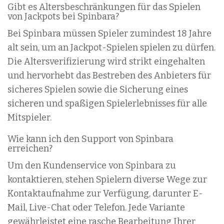
Gibt es Altersbeschränkungen für das Spielen
von Jackpots bei Spinbara?
Bei Spinbara müssen Spieler zumindest 18 Jahre
alt sein, um an Jackpot-Spielen spielen zu dürfen.
Die Altersverifizierung wird strikt eingehalten
und hervorhebt das Bestreben des Anbieters für
sicheres Spielen sowie die Sicherung eines
sicheren und spaßigen Spielerlebnisses für alle
Mitspieler.
Wie kann ich den Support von Spinbara
erreichen?
Um den Kundenservice von Spinbara zu
kontaktieren, stehen Spielern diverse Wege zur
Kontaktaufnahme zur Verfügung, darunter E-
Mail, Live-Chat oder Telefon. Jede Variante
gewährleistet eine rasche Bearbeitung Ihrer