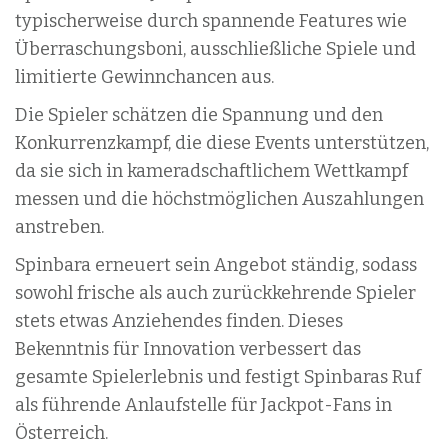
typischerweise durch spannende Features wie
Überraschungsboni, ausschließliche Spiele und
limitierte Gewinnchancen aus.
Die Spieler schätzen die Spannung und den
Konkurrenzkampf, die diese Events unterstützen,
da sie sich in kameradschaftlichem Wettkampf
messen und die höchstmöglichen Auszahlungen
anstreben.
Spinbara erneuert sein Angebot ständig, sodass
sowohl frische als auch zurückkehrende Spieler
stets etwas Anziehendes finden. Dieses
Bekenntnis für Innovation verbessert das
gesamte Spielerlebnis und festigt Spinbaras Ruf
als führende Anlaufstelle für Jackpot-Fans in
Österreich.