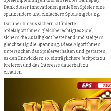
Spielempfehlungen und effizientes Gameplay.
Dank dieser Innovationen genießen Spieler eine
spannendere und einfachere Spielumgebung.
Darüber hinaus sichern raffinierte
Spielalgorithmen gleichberechtigtes Spiel,
sichern die Zufälligkeit bestehend und steigern
gleichzeitig die Spannung. Diese Algorithmen
untersuchen das Spielerverhalten und gestatten
es den Entwicklern so, einträglichere Jackpots zu
kreieren und das Interesse dauerhaft zu
erhalten.