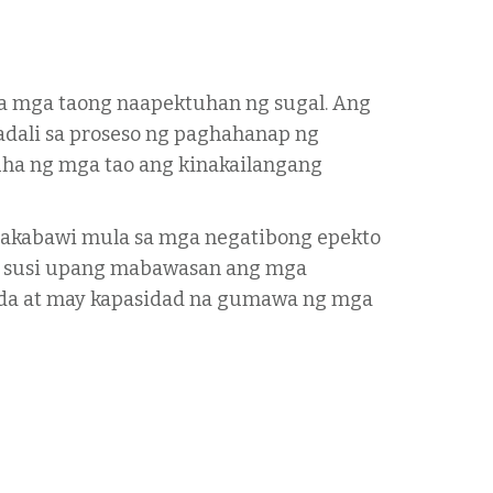
sa mga taong naapektuhan ng sugal. Ang
dali sa proseso ng paghahanap ng
uha ng mga tao ang kinakailangang
akabawi mula sa mga negatibong epekto
ng susi upang mabawasan ang mga
anda at may kapasidad na gumawa ng mga