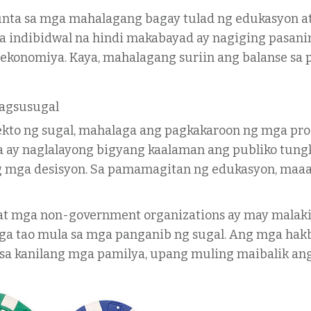
ta sa mga mahalagang bagay tulad ng edukasyon at k
 indibidwal na hindi makabayad ay nagiging pasanin 
 ekonomiya. Kaya, mahalagang suriin ang balanse sa
agsusugal
to ng sugal, mahalaga ang pagkakaroon ng mga pro
ay naglalayong bigyang kaalaman ang publiko tungk
ng mga desisyon. Sa pamamagitan ng edukasyon, maa
at mga non-government organizations ay may malaki
ga tao mula sa mga panganib ng sugal. Ang mga hakb
t sa kanilang mga pamilya, upang muling maibalik an