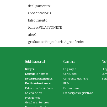
desligamento:
aposentadoria:
falecimento:
bairro:VILA IVONETE
uf:AC
graduacao:Engenharia Agronômica
Institucional
Biblioteca
Carreira
Not
História
Artigos
Legislação
Clip
Estatuto e normas
Galeria
Concursos
Cam
Diretoria Colegiada
Livros recomendados
Congresso dos PFAs
Bole
Perfil do Presidente
Outros documentos
PFAs
Palavra da Presidência
Links
Pensionistas
Galeria de ex-
Proposições legislativas
Presidentes
Gestões anteriores