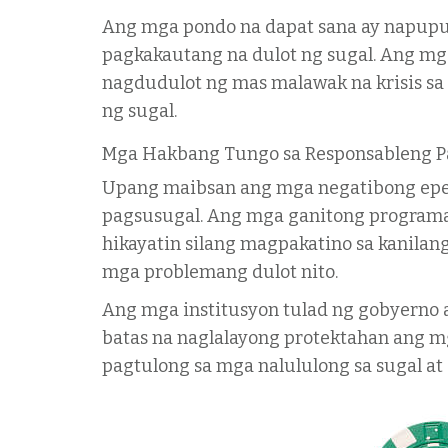
Ang mga pondo na dapat sana ay napupun
pagkakautang na dulot ng sugal. Ang mga
nagdudulot ng mas malawak na krisis sa
ng sugal.
Mga Hakbang Tungo sa Responsableng P
Upang maibsan ang mga negatibong epek
pagsusugal. Ang mga ganitong programa 
hikayatin silang magpakatino sa kanila
mga problemang dulot nito.
Ang mga institusyon tulad ng gobyerno 
batas na naglalayong protektahan ang m
pagtulong sa mga nalululong sa sugal a