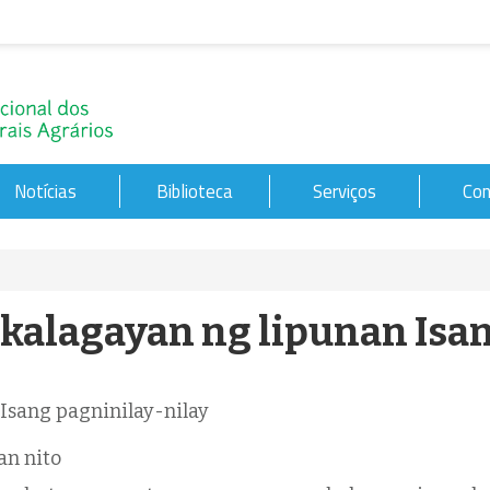
Notícias
Biblioteca
Serviços
Con
 kalagayan ng lipunan Isa
 Isang pagninilay-nilay
an nito