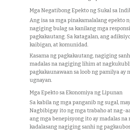
Mga Negatibong Epekto ng Sukal sa Indi
Ang isa sa mga pinakamalalang epekto ng
nagiging bulag sa kanilang mga responsi
pagkakautang. Sa katagalan, ang adiksiy
kaibigan, at komunidad.
Kasama ng pagkakautang, nagiging sanhi
madalas na nagiging lihim at nagkukubli
pagkakaunawaan sa loob ng pamilya ay n
ugnayan.
Mga Epekto sa Ekonomiya ng Lipunan
Sa kabila ng mga panganib ng sugal, ma
Nagbibigay ito ng mga trabaho at nag-a
ang mga benepisyong ito ay madalas na 
kadalasang nagiging sanhi ng pagkaubo