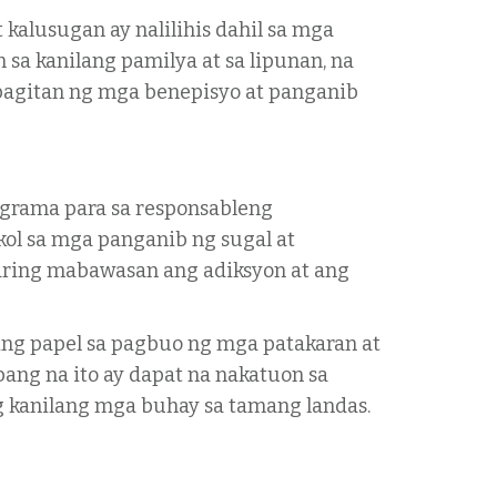
alusugan ay nalilihis dahil sa mga
sa kanilang pamilya at sa lipunan, na
 pagitan ng mga benepisyo at panganib
grama para sa responsableng
ol sa mga panganib ng sugal at
aring mabawasan ang adiksyon at ang
ng papel sa pagbuo ng mga patakaran at
ang na ito ay dapat na nakatuon sa
g kanilang mga buhay sa tamang landas.