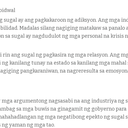
bidwal
 sugal ay ang pagkakaroon ng adiksyon. Ang mga ind
bilidad. Madalas silang nagiging matakaw sa panalo a
on sa sugal ay nagdudulot ng mga personal na krisis 
 rin ang sugal ng pagkasira ng mga relasyon. Ang m
 ng kanilang tunay na estado sa kanilang mga mahal 
agiging pangkaraniwan, na nagreresulta sa emosyona
y mga argumentong nagsasabi na ang industriya ng s
ambag sa mga buwis na ginagamit ng gobyerno para 
nahahadlangan ng mga negatibong epekto ng sugal sa
s ng yaman ng mga tao.