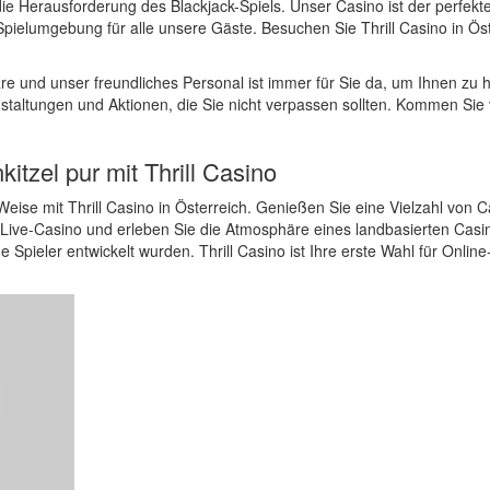
ie Herausforderung des Blackjack-Spiels. Unser Casino ist der perfekte
Spielumgebung für alle unsere Gäste. Besuchen Sie Thrill Casino in Ös
äre und unser freundliches Personal ist immer für Sie da, um Ihnen zu
anstaltungen und Aktionen, die Sie nicht verpassen sollten. Kommen Sie
itzel pur mit Thrill Casino
ise mit Thrill Casino in Österreich. Genießen Sie eine Vielzahl von Cas
 Live-Casino und erleben Sie die Atmosphäre eines landbasierten Casi
e Spieler entwickelt wurden. Thrill Casino ist Ihre erste Wahl für Online