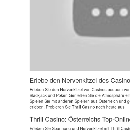
Erlebe den Nervenkitzel des Casino
Erleben Sie den Nervenkitzel von Casinos bequem von zu
Blackjack und Poker. Genießen Sie die Atmosphäre ein
Spielen Sie mit anderen Spielern aus Österreich und 
erleben. Probieren Sie Thrill Casino noch heute aus!
Thrill Casino: Österreichs Top-Onli
Erleben Sie Spannung und Nervenkitzel mit Thrill Casi