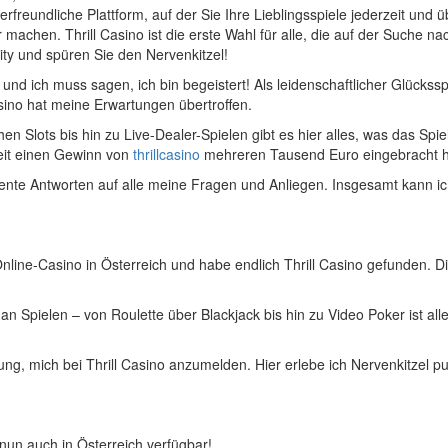
erfreundliche Plattform, auf der Sie Ihre Lieblingsspiele jederzeit und 
r machen. Thrill Casino ist die erste Wahl für alle, die auf der Suche 
ty und spüren Sie den Nervenkitzel!
und ich muss sagen, ich bin begeistert! Als leidenschaftlicher Glückss
ino hat meine Erwartungen übertroffen.
hen Slots bis hin zu Live-Dealer-Spielen gibt es hier alles, was das S
Zeit einen Gewinn von
thrillcasino
mehreren Tausend Euro eingebracht 
ente Antworten auf alle meine Fragen und Anliegen. Insgesamt kann ich
line-Casino in Österreich und habe endlich Thrill Casino gefunden. Die
an Spielen – von Roulette über Blackjack bis hin zu Video Poker ist all
ung, mich bei Thrill Casino anzumelden. Hier erlebe ich Nervenkitzel p
 nun auch in Österreich verfügbar!