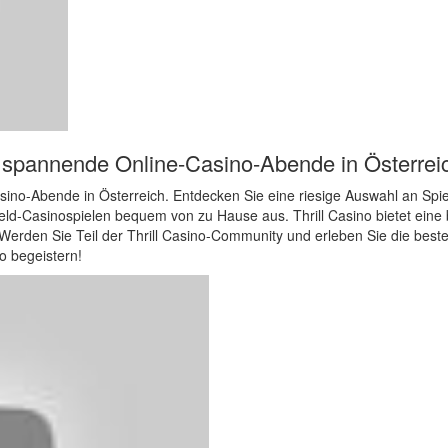
ür spannende Online-Casino-Abende in Österrei
asino-Abende in Österreich. Entdecken Sie eine riesige Auswahl an Spi
-Casinospielen bequem von zu Hause aus. Thrill Casino bietet eine b
den Sie Teil der Thrill Casino-Community und erleben Sie die besten
o begeistern!