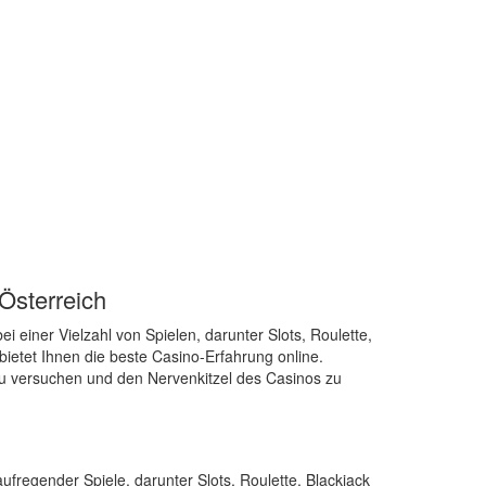
Österreich
 einer Vielzahl von Spielen, darunter Slots, Roulette,
ietet Ihnen die beste Casino-Erfahrung online.
 zu versuchen und den Nervenkitzel des Casinos zu
fregender Spiele, darunter Slots, Roulette, Blackjack