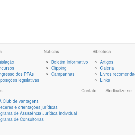
a
Notícias
Biblioteca
islação
Boletim Informativo
Artigos
ncursos
Clipping
Galeria
ngresso dos PFAs
Campanhas
Livros recomenda
posições legislativas
Links
os
Contato
Sindicalize-se
A Club de vantagens
eceres e orientações jurídicas
grama de Assistência Jurídica Individual
grama de Consultorias