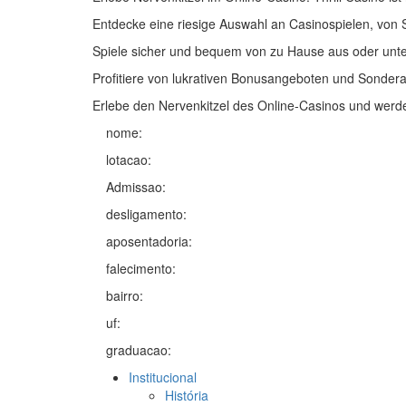
Entdecke eine riesige Auswahl an Casinospielen, von Sl
Spiele sicher und bequem von zu Hause aus oder unt
Profitiere von lukrativen Bonusangeboten und Sonderakt
Erlebe den Nervenkitzel des Online-Casinos und werde 
nome:
lotacao:
Admissao:
desligamento:
aposentadoria:
falecimento:
bairro:
uf:
graduacao:
Institucional
História