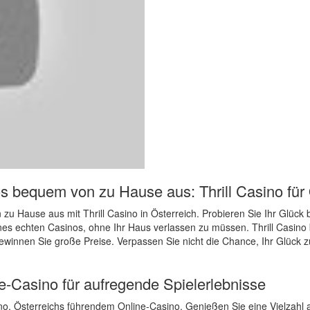
s bequem von zu Hause aus: Thrill Casino für 
 Hause aus mit Thrill Casino in Österreich. Probieren Sie Ihr Glück bei
es echten Casinos, ohne Ihr Haus verlassen zu müssen. Thrill Casino b
gewinnen Sie große Preise. Verpassen Sie nicht die Chance, Ihr Glück
ne-Casino für aufregende Spielerlebnisse
no, Österreichs führendem Online-Casino. Genießen Sie eine Vielzahl au