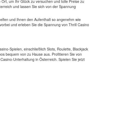
 Ort, um Ihr Glück zu versuchen und tolle Preise zu
terreich und lassen Sie sich von der Spannung
 helfen und Ihnen den Aufenthalt so angenehm wie
 vorbei und erleben Sie die Spannung von Thrill Casino
ino-Spielen, einschließlich Slots, Roulette, Blackjack
nos bequem von zu Hause aus. Profitieren Sie von
-Casino-Unterhaltung in Österreich. Spielen Sie jetzt