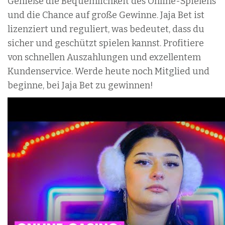
Genieße die Bequemlichkeit des Online-Spielens
und die Chance auf große Gewinne. Jaja Bet ist
lizenziert und reguliert, was bedeutet, dass du
sicher und geschützt spielen kannst. Profitiere
von schnellen Auszahlungen und exzellentem
Kundenservice. Werde heute noch Mitglied und
beginne, bei Jaja Bet zu gewinnen!