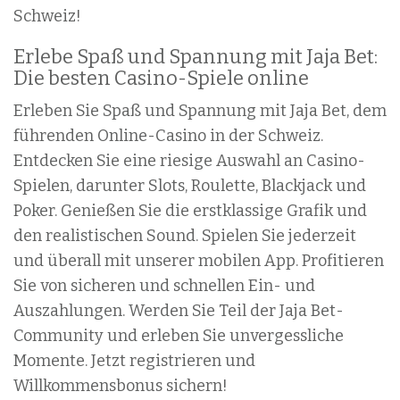
Schweiz!
Erlebe Spaß und Spannung mit Jaja Bet:
Die besten Casino-Spiele online
Erleben Sie Spaß und Spannung mit Jaja Bet, dem
führenden Online-Casino in der Schweiz.
Entdecken Sie eine riesige Auswahl an Casino-
Spielen, darunter Slots, Roulette, Blackjack und
Poker. Genießen Sie die erstklassige Grafik und
den realistischen Sound. Spielen Sie jederzeit
und überall mit unserer mobilen App. Profitieren
Sie von sicheren und schnellen Ein- und
Auszahlungen. Werden Sie Teil der Jaja Bet-
Community und erleben Sie unvergessliche
Momente. Jetzt registrieren und
Willkommensbonus sichern!