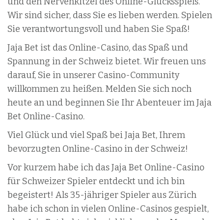
und den Nervenkitzel des Online-Glücksspiels.
Wir sind sicher, dass Sie es lieben werden. Spielen
Sie verantwortungsvoll und haben Sie Spaß!
Jaja Bet ist das Online-Casino, das Spaß und
Spannung in der Schweiz bietet. Wir freuen uns
darauf, Sie in unserer Casino-Community
willkommen zu heißen. Melden Sie sich noch
heute an und beginnen Sie Ihr Abenteuer im Jaja
Bet Online-Casino.
Viel Glück und viel Spaß bei Jaja Bet, Ihrem
bevorzugten Online-Casino in der Schweiz!
Vor kurzem habe ich das Jaja Bet Online-Casino
für Schweizer Spieler entdeckt und ich bin
begeistert! Als 35-jähriger Spieler aus Zürich
habe ich schon in vielen Online-Casinos gespielt,