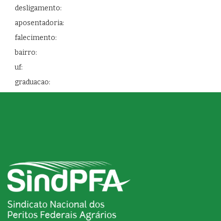
desligamento:
aposentadoria:
falecimento:
bairro:
uf:
graduacao: