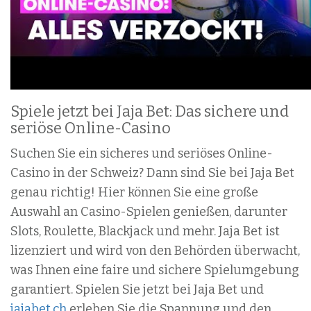
Spiele jetzt bei Jaja Bet: Das sichere und
seriöse Online-Casino
Suchen Sie ein sicheres und seriöses Online-
Casino in der Schweiz? Dann sind Sie bei Jaja Bet
genau richtig! Hier können Sie eine große
Auswahl an Casino-Spielen genießen, darunter
Slots, Roulette, Blackjack und mehr. Jaja Bet ist
lizenziert und wird von den Behörden überwacht,
was Ihnen eine faire und sichere Spielumgebung
garantiert. Spielen Sie jetzt bei Jaja Bet und
jajabet.ch
erleben Sie die Spannung und den