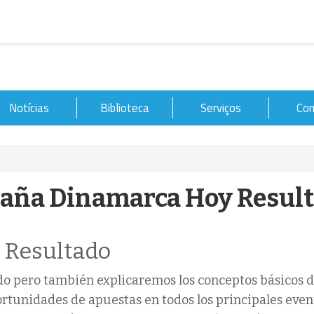
Notícias
Biblioteca
Serviços
Con
aña Dinamarca Hoy Resul
 Resultado
o pero también explicaremos los conceptos básicos de
nidades de apuestas en todos los principales evento