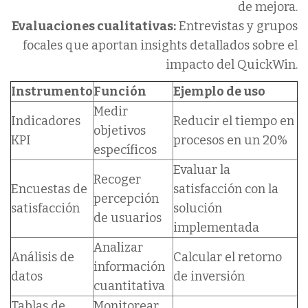
de mejora.
Evaluaciones cualitativas:
Entrevistas y grupos
focales que aportan insights detallados sobre el
impacto del QuickWin.
Instrumento
Función
Ejemplo de uso
Medir
Indicadores
Reducir el tiempo en
objetivos
KPI
procesos en un 20%
específicos
Evaluar la
Recoger
Encuestas de
satisfacción con la
percepción
satisfacción
solución
de usuarios
implementada
Analizar
Análisis de
Calcular el retorno
información
datos
de inversión
cuantitativa
Tablas de
Monitorear