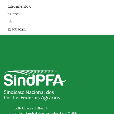
falecimento:0
bairro:
uf:
graduacao:
SBN Quadra 2 Bloco H
Edifício Central Brasília, Salas 1304/1306