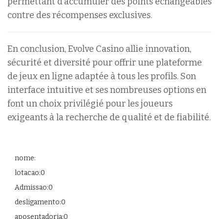
permettant d’accumuler des points échangeables
contre des récompenses exclusives.
En conclusion, Evolve Casino allie innovation,
sécurité et diversité pour offrir une plateforme
de jeux en ligne adaptée à tous les profils. Son
interface intuitive et ses nombreuses options en
font un choix privilégié pour les joueurs
exigeants à la recherche de qualité et de fiabilité.
nome:
lotacao:0
Admissao:0
desligamento:0
aposentadoria:0