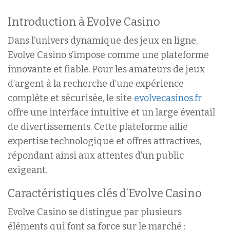
Introduction à Evolve Casino
Dans l’univers dynamique des jeux en ligne,
Evolve Casino s’impose comme une plateforme
innovante et fiable. Pour les amateurs de jeux
d’argent à la recherche d’une expérience
complète et sécurisée, le site
evolvecasinos.fr
offre une interface intuitive et un large éventail
de divertissements. Cette plateforme allie
expertise technologique et offres attractives,
répondant ainsi aux attentes d’un public
exigeant.
Caractéristiques clés d’Evolve Casino
Evolve Casino se distingue par plusieurs
éléments qui font sa force sur le marché :