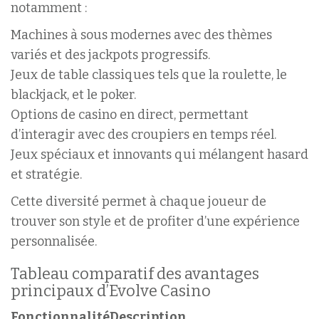
notamment :
Machines à sous modernes avec des thèmes
variés et des jackpots progressifs.
Jeux de table classiques tels que la roulette, le
blackjack, et le poker.
Options de casino en direct, permettant
d’interagir avec des croupiers en temps réel.
Jeux spéciaux et innovants qui mélangent hasard
et stratégie.
Cette diversité permet à chaque joueur de
trouver son style et de profiter d’une expérience
personnalisée.
Tableau comparatif des avantages
principaux d’Evolve Casino
Fonctionnalité
Description