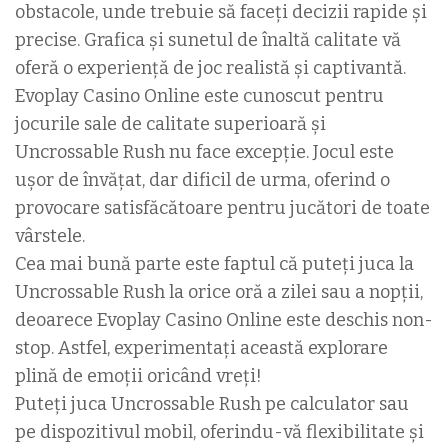
obstacole, unde trebuie să faceți decizii rapide și
precise. Grafica și sunetul de înaltă calitate vă
oferă o experiență de joc realistă și captivantă.
Evoplay Casino Online este cunoscut pentru
jocurile sale de calitate superioară și
Uncrossable Rush nu face excepție. Jocul este
ușor de învățat, dar dificil de urma, oferind o
provocare satisfăcătoare pentru jucători de toate
vârstele.
Cea mai bună parte este faptul că puteți juca la
Uncrossable Rush la orice oră a zilei sau a nopții,
deoarece Evoplay Casino Online este deschis non-
stop. Astfel, experimentați această explorare
plină de emoții oricând vreți!
Puteți juca Uncrossable Rush pe calculator sau
pe dispozitivul mobil, oferindu-vă flexibilitate și