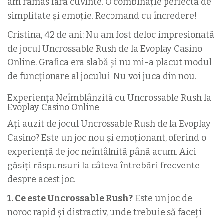
am rămas fără cuvinte. O combinație perfectă de
simplitate și emoție. Recomand cu încredere!
Cristina, 42 de ani: Nu am fost deloc impresionată
de jocul Uncrossable Rush de la Evoplay Casino
Online. Grafica era slabă și nu mi-a placut modul
de funcționare al jocului. Nu voi juca din nou.
Experiența Neîmblânzită cu Uncrossable Rush la
Evoplay Casino Online
Ați auzit de jocul Uncrossable Rush de la Evoplay
Casino? Este un joc nou și emoționant, oferind o
experiență de joc neîntâlnită până acum. Aici
găsiți răspunsuri la câteva întrebări frecvente
despre acest joc.
1. Ce este Uncrossable Rush?
Este un joc de
noroc rapid și distractiv, unde trebuie să faceți