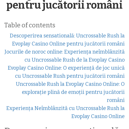
pentru jucătorii români
Table of contents
Descoperirea sensatională: Uncrossable Rush la
Evoplay Casino Online pentru jucătorii români
Jocurile de noroc online: Experiența neîmblânzită
cu Uncrossable Rush de la Evoplay Casino
Evoplay Casino Online: O experiență de joc unică
cu Uncrossable Rush pentru jucătorii români
Uncrossable Rush la Evoplay Casino Online: O
explorație plină de emoții pentru jucătorii
români
Experiența Neîmblânzită cu Uncrossable Rush la
Evoplay Casino Online