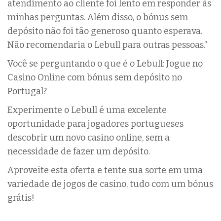
atendimento ao cliente foi lento em responder às
minhas perguntas. Além disso, o bónus sem
depósito não foi tão generoso quanto esperava.
Não recomendaria o Lebull para outras pessoas.”
Você se perguntando o que é o Lebull: Jogue no
Casino Online com bónus sem depósito no
Portugal?
Experimente o Lebull é uma excelente
oportunidade para jogadores portugueses
descobrir um novo casino online, sem a
necessidade de fazer um depósito.
Aproveite esta oferta e tente sua sorte em uma
variedade de jogos de casino, tudo com um bónus
grátis!