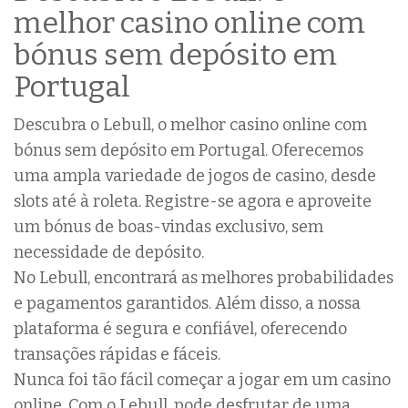
melhor casino online com
bónus sem depósito em
Portugal
Descubra o Lebull, o melhor casino online com
bónus sem depósito em Portugal. Oferecemos
uma ampla variedade de jogos de casino, desde
slots até à roleta. Registre-se agora e aproveite
um bónus de boas-vindas exclusivo, sem
necessidade de depósito.
No Lebull, encontrará as melhores probabilidades
e pagamentos garantidos. Além disso, a nossa
plataforma é segura e confiável, oferecendo
transações rápidas e fáceis.
Nunca foi tão fácil começar a jogar em um casino
online. Com o Lebull, pode desfrutar de uma