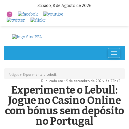
Sábado, 8 de Agosto de 2026
Toggle
navigat
Artigos
> Experimente o Lebull...
Publicada em 19 de setembro de 2025, às 23h13
Experimente o Lebull:
Jogue no Casino Online
com bónus sem depósito
no Portugal