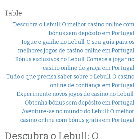
Table
Descubra o Lebull: O melhor casino online com
bónus sem depósito em Portugal
Jogue e ganhe no Lebull: O seu guia para os
melhores jogos de casino online em Portugal
Bónus exclusivos no Lebull: Comece a jogar no
casino online de graça em Portugal
Tudo o que precisa saber sobre o Lebull: O casino
online de confiança em Portugal
Experimente novos jogos de casino no Lebull:
Obtenha bónus sem depósito em Portugal
Aventure-se no mundo do Lebull: O melhor
casino online com bónus grátis em Portugal
Descubra o Lebull: O