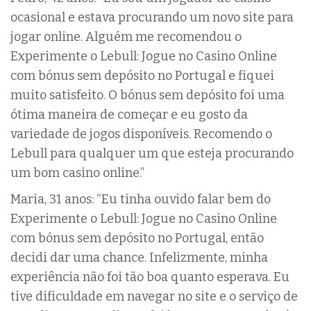
ocasional e estava procurando um novo site para
jogar online. Alguém me recomendou o
Experimente o Lebull: Jogue no Casino Online
com bónus sem depósito no Portugal e fiquei
muito satisfeito. O bónus sem depósito foi uma
ótima maneira de começar e eu gosto da
variedade de jogos disponíveis. Recomendo o
Lebull para qualquer um que esteja procurando
um bom casino online.”
Maria, 31 anos: “Eu tinha ouvido falar bem do
Experimente o Lebull: Jogue no Casino Online
com bónus sem depósito no Portugal, então
decidi dar uma chance. Infelizmente, minha
experiência não foi tão boa quanto esperava. Eu
tive dificuldade em navegar no site e o serviço de