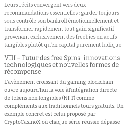
Leurs récits convergent vers deux
recommandations essentielles : garder toujours
sous contrôle son bankroll émotionnellement et
transformer rapidement tout gain significatif
provenant exclusivement des freebies en actifs
tangibles plutôt qu’en capital purement ludique.
VIII – Futur des free Spins : innovations
technologiques et nouvelles formes de
récompense
L’avènement croissant du gaming blockchain
ouvre aujourd’hui la voie à​l’intégration directe ​
de tokens non fongibles (NFT) comme
compléments aux traditionnels tours gratuits​. Un
exemple concret est celui proposé par
CryptoCasinoX où chaque série réussie dépasse