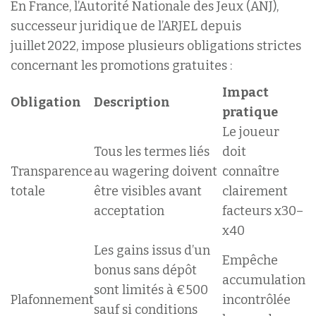
En France, l’Autorité Nationale des Jeux (ANJ),
successeur juridique de l’ARJEL depuis
juillet 2022, impose plusieurs obligations strictes
concernant les promotions gratuites :
Impact
Obligation
Description
pratique
Le joueur
Tous les termes liés
doit
Transparence
au wagering doivent
connaître
totale
être visibles avant
clairement
acceptation
facteurs x30–
x40
Les gains issus d’un
Empêche
bonus sans dépôt
accumulation
sont limités à €500
Plafonnement
incontrôlée
sauf si conditions