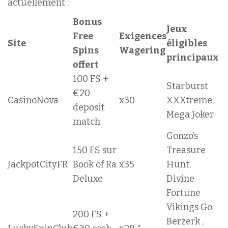
actuellement :
Bonus
Jeux
Free
Exigences
Site
éligibles
Spins
Wagering
principaux
offert
100 FS +
Starburst
€20
CasinoNova
x30
XXXtreme,
deposit
Mega Joker
match
Gonzo’s
150 FS sur
Treasure
JackpotCityFR
Book of Ra
x35
Hunt,
Deluxe
Divine
Fortune
Vikings Go
200 FS +
Berzerk ,