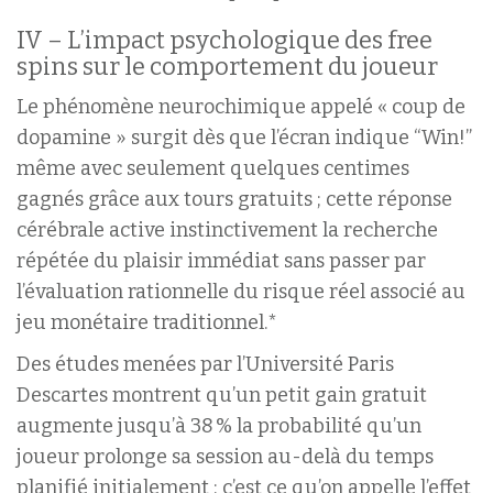
IV – L’impact psychologique des free
spins sur le comportement du joueur
Le phénomène neurochimique appelé « coup de
dopamine » surgit dès que l’écran indique “Win!”
même avec seulement quelques centimes
gagnés grâce aux tours gratuits ; cette réponse
cérébrale active instinctivement la recherche
répétée du plaisir immédiat sans passer par
l’évaluation rationnelle du risque réel associé au
jeu monétaire traditionnel.*
Des études menées par l’Université Paris
Descartes montrent qu’un petit gain gratuit
augmente jusqu’à 38 % la probabilité qu’un
joueur prolonge sa session au-delà du temps
planifié initialement ; c’est ce qu’on appelle l’effet