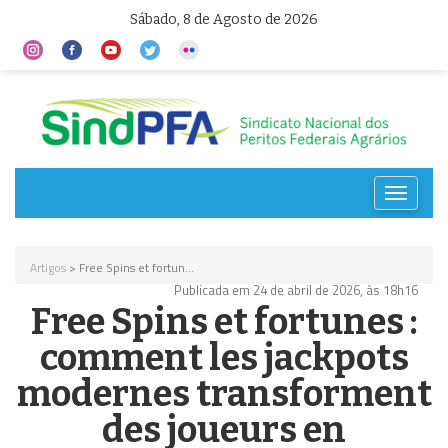
Sábado, 8 de Agosto de 2026
Toggle
navigat
Artigos
> Free Spins et fortun...
Publicada em 24 de abril de 2026, às 18h16
Free Spins et fortunes :
comment les jackpots
modernes transforment
des joueurs en