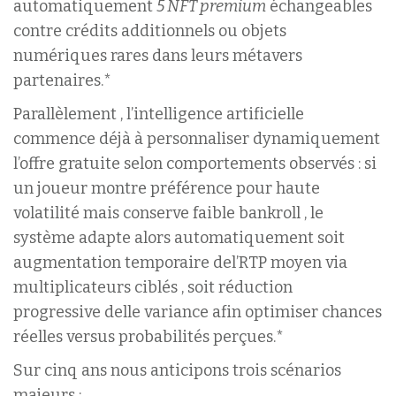
automatiquement
5 NFT premium
échangeables
contre crédits additionnels ou objets
numériques rares dans leurs métavers
partenaires.*
Parallèlement , l’intelligence artificielle
commence déjà à personnaliser dynamiquement
l’offre gratuite selon comportements observés : si
un joueur montre préférence pour haute
volatilité mais conserve faible bankroll , le
système adapte alors automatiquement soit
augmentation temporaire del’RTP moyen via
multiplicateurs ciblés , soit réduction
progressive delle variance afin optimiser chances
réelles versus probabilités perçues.*
Sur cinq ans nous anticipons trois scénarios
majeurs :