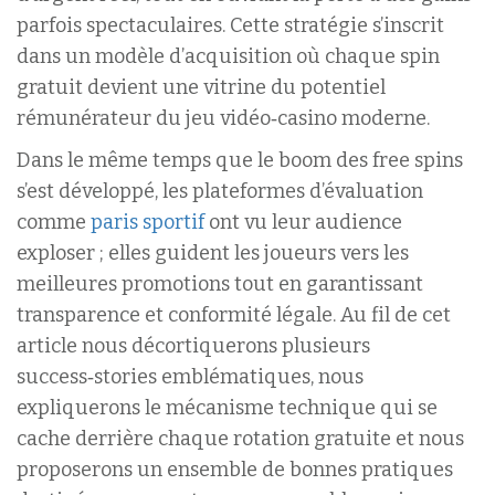
parfois spectaculaires. Cette stratégie s’inscrit
dans un modèle d’acquisition où chaque spin
gratuit devient une vitrine du potentiel
rémunérateur du jeu vidéo‑casino moderne.
Dans le même temps que le boom des free spins
s’est développé, les plateformes d’évaluation
comme
paris sportif
ont vu leur audience
exploser ; elles guident les joueurs vers les
meilleures promotions tout en garantissant
transparence et conformité légale. Au fil de cet
article nous décortiquerons plusieurs
success‑stories emblématiques, nous
expliquerons le mécanisme technique qui se
cache derrière chaque rotation gratuite et nous
proposerons un ensemble de bonnes pratiques