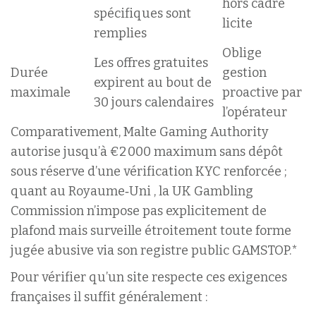
hors cadre
spécifiques sont
licite
remplies
Oblige
Les offres gratuites
Durée
gestion
expirent au bout de
maximale
proactive par
30 jours calendaires
l’opérateur
Comparativement, Malte Gaming Authority
autorise jusqu’à €2 000 maximum sans dépôt
sous réserve d’une vérification KYC renforcée ;
quant au Royaume‑Uni , la UK Gambling
Commission n’impose pas explicitement de
plafond mais surveille étroitement toute forme
jugée abusive via son registre public GAMSTOP.*
Pour vérifier qu’un site respecte ces exigences
françaises il suffit généralement :