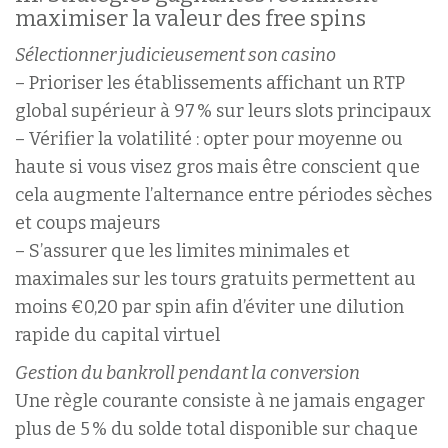
maximiser la valeur des free spins
Sélectionner judicieusement son casino
– Prioriser les établissements affichant un RTP
global supérieur à 97 % sur leurs slots principaux
– Vérifier la volatilité : opter pour moyenne ou
haute si vous visez gros mais être conscient que
cela augmente l’alternance entre périodes sèches
et coups majeurs
– S’assurer que les limites minimales et
maximales sur les tours gratuits permettent au
moins €0,20 par spin afin d’éviter une dilution
rapide du capital virtuel
Gestion du bankroll pendant la conversion
Une règle courante consiste à ne jamais engager
plus de 5 % du solde total disponible sur chaque