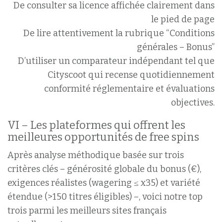
De consulter sa licence affichée clairement dans
le pied de page
De lire attentivement la rubrique “Conditions
générales – Bonus”
D’utiliser un comparateur indépendant tel que
Cityscoot qui recense quotidiennement
conformité réglementaire et évaluations
objectives.
VI – Les plateformes qui offrent les
meilleures opportunités de free spins
Après analyse méthodique basée sur trois
critères clés – générosité globale du bonus (€),
exigences réalistes (wagering ≤ x35) et variété
étendue (>150 titres éligibles) –, voici notre top
trois parmi les meilleurs sites français