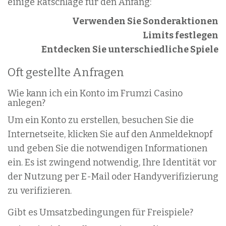
einige Ratschläge für den Anfang:
Verwenden Sie Sonderaktionen
Limits festlegen
Entdecken Sie unterschiedliche Spiele
Oft gestellte Anfragen
Wie kann ich ein Konto im Frumzi Casino
anlegen?
Um ein Konto zu erstellen, besuchen Sie die
Internetseite, klicken Sie auf den Anmeldeknopf
und geben Sie die notwendigen Informationen
ein. Es ist zwingend notwendig, Ihre Identität vor
der Nutzung per E-Mail oder Handyverifizierung
zu verifizieren.
Gibt es Umsatzbedingungen für Freispiele?