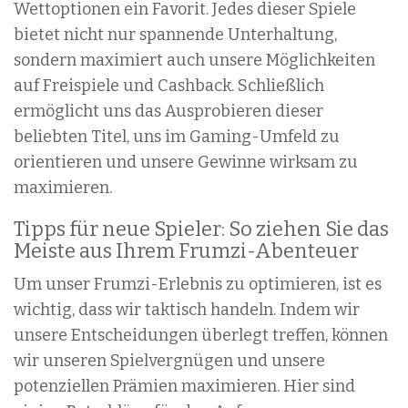
Wettoptionen ein Favorit. Jedes dieser Spiele
bietet nicht nur spannende Unterhaltung,
sondern maximiert auch unsere Möglichkeiten
auf Freispiele und Cashback. Schließlich
ermöglicht uns das Ausprobieren dieser
beliebten Titel, uns im Gaming-Umfeld zu
orientieren und unsere Gewinne wirksam zu
maximieren.
Tipps für neue Spieler: So ziehen Sie das
Meiste aus Ihrem Frumzi-Abenteuer
Um unser Frumzi-Erlebnis zu optimieren, ist es
wichtig, dass wir taktisch handeln. Indem wir
unsere Entscheidungen überlegt treffen, können
wir unseren Spielvergnügen und unsere
potenziellen Prämien maximieren. Hier sind