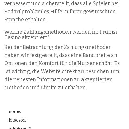
verbessert und sicherstellt, dass alle Spieler bei
Bedarf problemlos Hilfe in ihrer gewünschten
Sprache erhalten.
Welche Zahlungsmethoden werden im Frumzi
Casino akzeptiert?
Bei der Betrachtung der Zahlungsmethoden
haben wir festgestellt, dass eine Bandbreite an
Optionen den Komfort für die Nutzer erhöht. Es
ist wichtig, die Website direkt zu besuchen, um
die neuesten Informationen zu akzeptierten
Methoden und Limits zu erhalten.
nome:
lotacao:0
Admissao:0