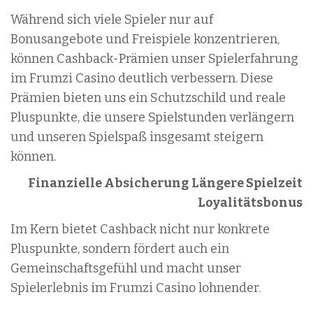
Während sich viele Spieler nur auf
Bonusangebote und Freispiele konzentrieren,
können Cashback-Prämien unser Spielerfahrung
im Frumzi Casino deutlich verbessern. Diese
Prämien bieten uns ein Schutzschild und reale
Pluspunkte, die unsere Spielstunden verlängern
und unseren Spielspaß insgesamt steigern
können.
Finanzielle Absicherung
Längere Spielzeit
Loyalitätsbonus
Im Kern bietet Cashback nicht nur konkrete
Pluspunkte, sondern fördert auch ein
Gemeinschaftsgefühl und macht unser
Spielerlebnis im Frumzi Casino lohnender.