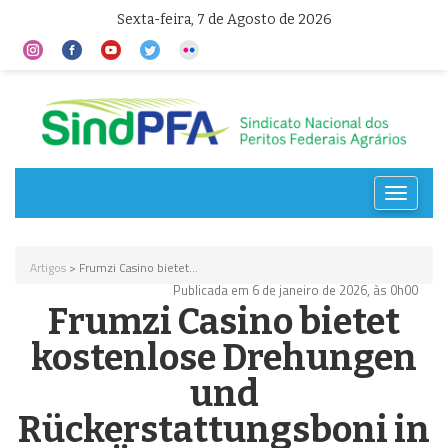
Sexta-feira, 7 de Agosto de 2026
Toggle
navigat
Artigos
> Frumzi Casino bietet...
Publicada em 6 de janeiro de 2026, às 0h00
Frumzi Casino bietet
kostenlose Drehungen
und
Rückerstattungsboni in