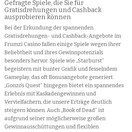
Gefragte Spiele, die Sie für
Gratisdrehungen und Cashback
ausprobieren können
Bei der Erkundung der spannenden
Gratisdrehungen- und Cashback-Angebote im
Frumzi Casino fallen einige Spiele wegen ihrer
Beliebtheit und ihres Gewinnpotenzials
besonders hervor. Spiele wie „Starburst“
begeistern mit bunter Grafik und fesselndem
Gameplay, das oft Bonusangebote generiert.
„Gonzo’s Quest“ hingegen bietet ein spannendes
Erlebnis mit Kaskadengewinnen und
Vervielfachern, die unsere Erträge deutlich
steigern können. Auch „Book of Dead“ ist
aufgrund seiner möglicherweise großen
Gewinnausschüttungen und flexiblen