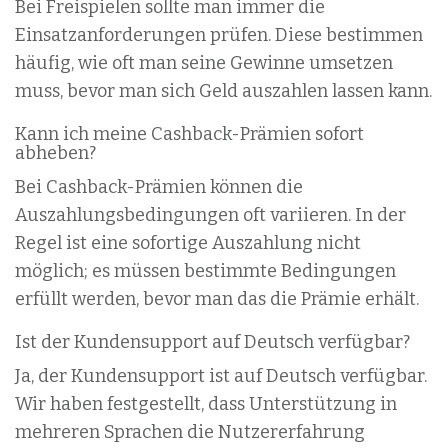
Bei Freispielen sollte man immer die
Einsatzanforderungen prüfen. Diese bestimmen
häufig, wie oft man seine Gewinne umsetzen
muss, bevor man sich Geld auszahlen lassen kann.
Kann ich meine Cashback-Prämien sofort
abheben?
Bei Cashback-Prämien können die
Auszahlungsbedingungen oft variieren. In der
Regel ist eine sofortige Auszahlung nicht
möglich; es müssen bestimmte Bedingungen
erfüllt werden, bevor man das die Prämie erhält.
Ist der Kundensupport auf Deutsch verfügbar?
Ja, der Kundensupport ist auf Deutsch verfügbar.
Wir haben festgestellt, dass Unterstützung in
mehreren Sprachen die Nutzererfahrung