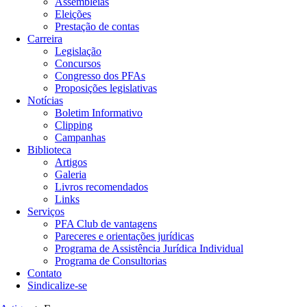
Assembleias
Eleições
Prestação de contas
Carreira
Legislação
Concursos
Congresso dos PFAs
Proposições legislativas
Notícias
Boletim Informativo
Clipping
Campanhas
Biblioteca
Artigos
Galeria
Livros recomendados
Links
Serviços
PFA Club de vantagens
Pareceres e orientações jurídicas
Programa de Assistência Jurídica Individual
Programa de Consultorias
Contato
Sindicalize-se