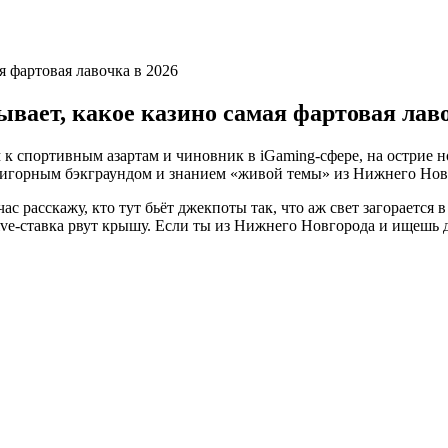
я фартовая лавочка в 2026
вает, какое казино самая фартовая лаво
 к спортивным азартам и чиновник в iGaming-сфере, на острие 
 игорным бэкграундом и знанием «живой темы» из Нижнего Новг
час расскажу, кто тут бьёт джекпоты так, что аж свет загорается 
ive-ставка рвут крышу. Если ты из Нижнего Новгорода и ищешь д