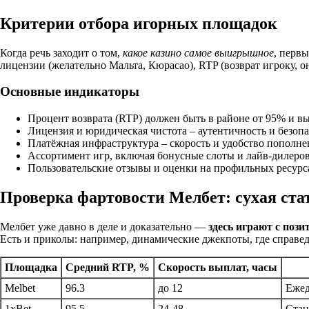
Критерии отбора игорных площадок
Когда речь заходит о том,
какое казино самое выигрышное
, первы
лицензии (желательно Мальта, Кюрасао), RTP (возврат игроку, он
Основные индикаторы
Процент возврата (RTP) должен быть в районе от 95% и в
Лицензия и юридическая чистота – аутентичность и безопа
Платёжная инфраструктура – скорость и удобство пополне
Ассортимент игр, включая бонусные слоты и лайв-дилеров
Пользовательские отзывы и оценки на профильных ресурс
Проверка фартовости Мелбет: сухая ста
Мелбет уже давно в деле и доказательно —
здесь играют с поз
Есть и приколы: например, динамические джекпоты, где справе
Площадка
Средний RTP, %
Скорость выплат, часы
Melbet
96.3
до 12
Ежед
1xBet
95.5
24-48
Стан