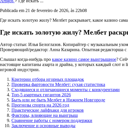
Artigos
> Где искать ...
Publicada em 21 de fevereiro de 2026, às 22h08
Где искать золотую жилу? Мелбет раскрывает, какое казино сама
Где искать золотую жилу? Мелбет раскры
Автор статьи:
Илья Белоглазов
. Копирайтер с музыкальным ухом
Проверяющий/редактор:
Анна Казарина
. Опытная редакторша с
Слышал когда-нибудь про
какое казино самое выигрышное
? Сей
настоящие капитаны азарта и драйва, у которых каждый слот и l
игровой индустрии.
Критерии отбора игорных площадок
Проверка фартовости Мелбет: сухая статистика
Сходящиеся и отличающиеся моменты с конкурентами
Топ-5 азартных гигантов 2026
Быть или не быть Мелбет в Нижнем Новгороде
Прогнозы спорта на 2026 год
Практические лайфхаки для игроков
Факторы, влияющие на выигрыш
Сравнение работы с номером поддержки
Заключение и основные выводы