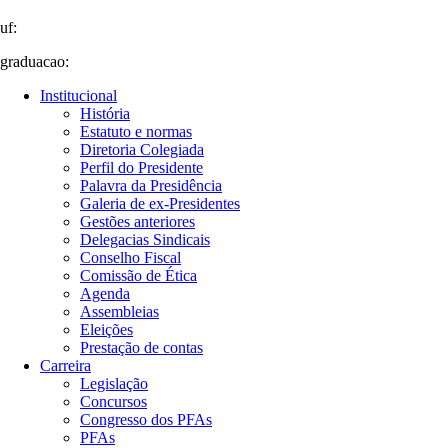
uf:
graduacao:
Institucional
História
Estatuto e normas
Diretoria Colegiada
Perfil do Presidente
Palavra da Presidência
Galeria de ex-Presidentes
Gestões anteriores
Delegacias Sindicais
Conselho Fiscal
Comissão de Ética
Agenda
Assembleias
Eleições
Prestação de contas
Carreira
Legislação
Concursos
Congresso dos PFAs
PFAs