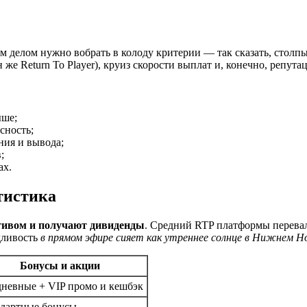
м делом нужно вобрать в колоду критерии — так сказать, столпы
 же Return To Player), круиз скорости выплат и, конечно, репута
ыше;
сность;
ния и вывода;
;
ах.
тистика
итивом и получают дивиденды
. Средний RTP платформы перевал
дливость
в прямом эфире сияет как утреннее солнце в Нижнем Н
Бонусы и акции
невные + VIP промо и кешбэк
дартные бонусы