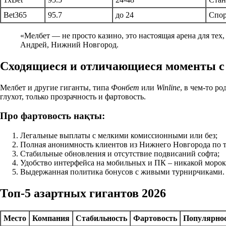
Bet365
95.7
до 24
Спор
«Мелбет — не просто казино, это настоящая арена для тех,
Андрей, Нижний Новгород.
Сходящиеся и отличающиеся моменты с
Мелбет и другие гиганты, типа
Фонбет
или
Winline
, в чем-то р
глухот, только прозрачность и фартовость.
Про фартовость нақты:
Легальные выплаты с мелкими комиссионными или без;
Полная анонимность клиентов из Нижнего Новгорода по те
Стабильные обновления и отсутствие подвисаний софта;
Удобство интерфейса на мобильных и ПК – никакой морок
Выдержанная политика бонусов с живыми турнирчиками.
Топ-5 азартных гигантов 2026
Место
Компания
Стабильность
Фартовость
Популярнос