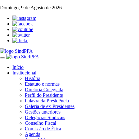
Domingo, 9 de Agosto de 2026
Toggle
navigation
Início
Institucional
História
Estatuto e normas
Diretoria Colegiada
Perfil do Presidente
Palavra da Presidência
Galeria de ex-Presidentes
Gestões anteriores
Delegacias Sindicais
Conselho Fiscal
Comissão de Ética
Agenda