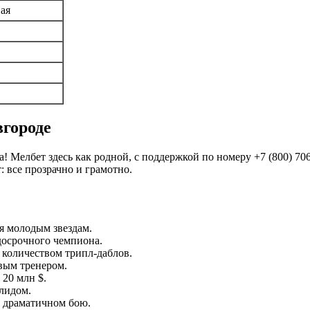
ая
городе
 Мелбет здесь как родной, с поддержкой по номеру +7 (800) 706-
: все прозрачно и грамотно.
я молодым звездам.
досрочного чемпиона.
 количеством трипл-даблов.
овым тренером.
 20 млн $.
олидом.
 драматичном бою.