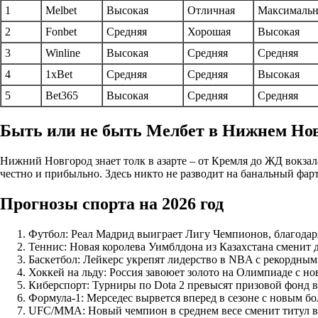
1
Melbet
Высокая
Отличная
Максимальн
2
Fonbet
Средняя
Хорошая
Высокая
3
Winline
Высокая
Средняя
Средняя
4
1xBet
Средняя
Средняя
Высокая
5
Bet365
Высокая
Средняя
Средняя
Быть или не быть Мелбет в Нижнем Нов
Нижний Новгород знает толк в азарте – от Кремля до ЖД вокзала!
честно и прибыльно. Здесь никто не разводит на банальный фарт
Прогнозы спорта на 2026 год
Футбол: Реал Мадрид выиграет Лигу Чемпионов, благодар
Теннис: Новая королева Уимблдона из Казахстана сменит 
Баскетбол: Лейкерс укрепят лидерство в NBA с рекордным
Хоккей на льду: Россия завоюет золото на Олимпиаде с н
Киберспорт: Турниры по Dota 2 превысят призовой фонд в
Формула-1: Мерседес вырвется вперед в сезоне с новым б
UFC/MMA: Новый чемпион в среднем весе сменит титул в