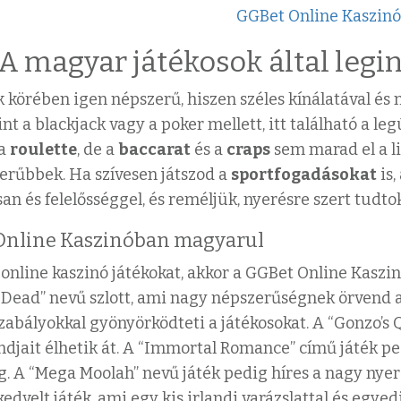
GGBet Online Kaszinó:
A magyar játékosok által legi
 körében igen népszerű, hiszen széles kínálatával é
nt a blackjack vagy a poker mellett, itt található a l
 a
roulette
, de a
baccarat
és a
craps
sem marad el a lis
erűbbek. Ha szívesen játszod a
sportfogadásokat
is,
san és felelősséggel, és reméljük, nyerésre szert tudto
 Online Kaszinóban magyarul
nline kaszinó játékokat, akkor a GGBet Online Kaszinó
f Dead” nevű szlott, ami nagy népszerűségnek örvend a
zabályokkal gyönyörködteti a játékosokat. A “Gonzo’s Q
djait élhetik át. A “Immortal Romance” című játék ped
g. A “Mega Moolah” nevű játék pedig híres a nagy nyer
kedvelt játék, ami egy kis irlandi varázslattal és egye