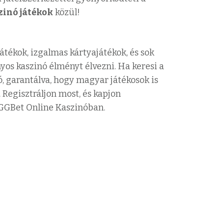
zinó játékok
közül!
átékok, izgalmas kártyajátékok, és sok
os kaszinó élményt élvezni. Ha keresi a
, garantálva, hogy magyar játékosok is
 Regisztráljon most, és kapjon
GGBet Online Kaszinóban.