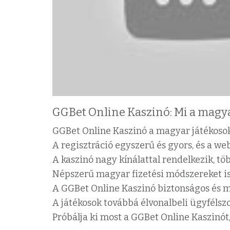
GGBet Online Kaszinó: Mi a magya
GGBet Online Kaszinó a magyar játékosok
A regisztráció egyszerű és gyors, és a w
A kaszinó nagy kínálattal rendelkezik, töb
Népszerű magyar fizetési módszereket is 
A GGBet Online Kaszinó biztonságos és m
A játékosok továbbá élvonalbeli ügyfélszo
Próbálja ki most a GGBet Online Kaszinó