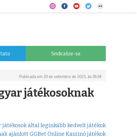
tato
Sindicalize-se
Publicada em 20 de setembro de 2025, às 0h38
agyar játékosoknak
játékosok által leginkább kedvelt játékok
ak ajánlott GGBet Online Kaszinó játékok