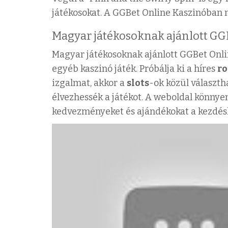
játékosokat. A GGBet Online Kaszinóban 
Magyar játékosoknak ajánlott GG
Magyar játékosoknak ajánlott GGBet Online
egyéb kaszinó játék. Próbálja ki a híres
ro
izgalmat, akkor a
slots
-ok közül választh
élvezhessék a játékot. A weboldal könnyen
kedvezményeket és ajándékokat a kezdés