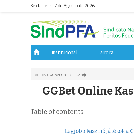
Sexta-feira, 7 de Agosto de 2026
Institucional
Carreira
Artigos
> GGBet Online Kaszin�...
GGBet Online Kasz
Table of contents
Legjobb kaszinó játékok a